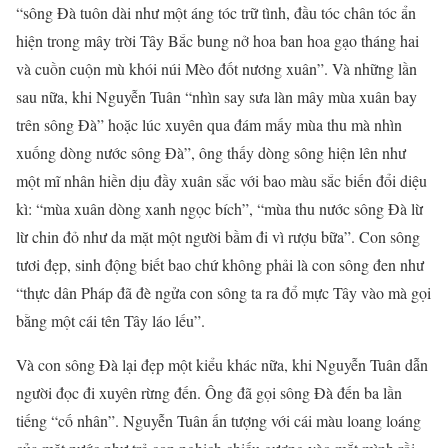
“sông Đà tuôn dài như một áng tóc trữ tình, đầu tóc chân tóc ẩn
hiện trong mây trời Tây Bắc bung nở hoa ban hoa gạo tháng hai
và cuồn cuộn mù khói núi Mèo đốt nương xuân”. Và những lần
sau nữa, khi Nguyễn Tuân “nhìn say sưa làn mây mùa xuân bay
trên sông Đà” hoặc lúc xuyên qua đám mấy mùa thu mà nhìn
xuống dòng nước sông Đà”, ông thấy dòng sông hiện lên như
một mĩ nhân hiền dịu đầy xuân sắc với bao màu sắc biến đổi diệu
kì: “mùa xuân dòng xanh ngọc bích”, “mùa thu nước sông Đà lừ
lừ chin đỏ như da mặt một người bầm đi vì rượu bữa”. Con sông
tươi đẹp, sinh động biết bao chứ không phải là con sông đen như
“thực dân Pháp đã đè ngửa con sông ta ra đổ mực Tây vào mà gọi
bằng một cái tên Tây láo lếu”.
Và con sông Đà lại đẹp một kiểu khác nữa, khi Nguyễn Tuân dẫn
người đọc đi xuyên rừng đến. Ông đã gọi sông Đà đến ba lần
tiếng “cố nhân”. Nguyễn Tuân ấn tượng với cái màu loang loáng