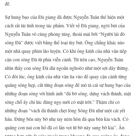
đẽ.
Sự hung bạo của Đà giang đã được Nguyễn Tuân thể hiện một
cách rất tài tình trong tác phẩm. Viết về Đà giang, ngòi bút của
Nguyễn Tuân vô cùng phóng túng, thoải mái bởi “Người lái đò
sông Đà” được viết bằng thể loại tùy bút. Ông chẳng khác nào
một nhà quay phim lão luyện. Có khi ống kính của nhà văn tiếp
cận con sông Đà từ phía viễn cảnh. Từ trên cao, Nguyễn Tuân
nhìn thấy con sông Đà dài ngoằn nghoèo như một sợi dây thừng.
Có đôi lúc, ống kính của nhà văn lia vào để quay cận cảnh từng
quãng sông hẹp, cắt từng đoạn sông để mô tả cái sự hung bạo của
những đoạn sông với hình ảnh “đá bờ sông, dựng vách thành, mặt
sông chỗ ấy chỉ lúc đúng ngọ mới có mặt trời.” Thậm chí có
những đoạn “vách đá thành chẹt lòng Sông Đà như một cái yết
hầu. Đứng bên này bờ nhẹ tay ném hòn đá qua bên kia vách. Có
quãng con nai con hổ đã có lần vọt từ bờ này sang bờ kia”. Ấn
tượng hơn nữa là việc “ngồi trong khoang đò qua quãng ấy, đang