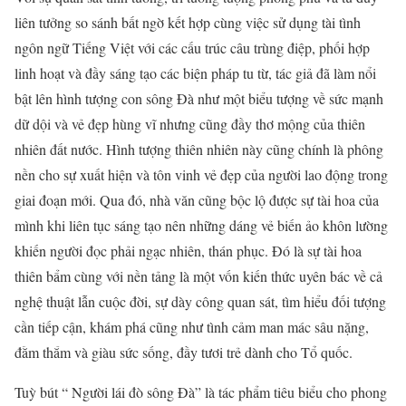
liên tưởng so sánh bất ngờ kết hợp cùng việc sử dụng tài tình
ngôn ngữ Tiếng Việt với các cấu trúc câu trùng điệp, phối hợp
linh hoạt và đầy sáng tạo các biện pháp tu từ, tác giả đã làm nổi
bật lên hình tượng con sông Đà như một biểu tượng về sức mạnh
dữ dội và vẻ đẹp hùng vĩ nhưng cũng đầy thơ mộng của thiên
nhiên đất nước. Hình tượng thiên nhiên này cũng chính là phông
nền cho sự xuất hiện và tôn vinh vẻ đẹp của người lao động trong
giai đoạn mới. Qua đó, nhà văn cũng bộc lộ được sự tài hoa của
mình khi liên tục sáng tạo nên những dáng vẻ biến ảo khôn lường
khiến người đọc phải ngạc nhiên, thán phục. Đó là sự tài hoa
thiên bẩm cùng với nền tảng là một vốn kiến thức uyên bác về cả
nghệ thuật lẫn cuộc đời, sự dày công quan sát, tìm hiểu đối tượng
cần tiếp cận, khám phá cũng như tình cảm man mác sâu nặng,
đằm thắm và giàu sức sống, đầy tươi trẻ dành cho Tổ quốc.
Tuỳ bút “ Người lái đò sông Đà” là tác phẩm tiêu biểu cho phong