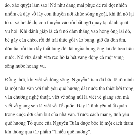
áo, xảo quyệt làm sao! Nó như đang mai phục để rồi đọt nhiên
nhổm cả dậy vồ lấy con thuyền nơi khúc sông ngoặt, khi thì nó lại
tỏ ra sơ hở để dụ con thuyền vào rồi bất ngờ quay lại đánh quật
vu hồi. Khi đánh giáp lá cà tì nó đâm thẳng vào hông ông lái đò,
bẻ gãy cán chèo, rồi đá trái thúc gối vào bụng, giở đủ đòn âm,
đòn tỉa, rồi túm lấy thắt lưng đòi lật ngửa bụng ông lái đò trên trận
nước. Nó vừa đánh vừa reo hò la hét vang động cả một vùng
sông nước hoang vu.
Đồng thời, khi viết về dòng sông, Nguyễn Tuân đã bộc lộ rõ mình
là một nhà văn với tình yêu quê hương đất nước tha thiết bởi trong
văn chương nghệ thuật, viết về sông núi là viết về giang sơn mà
viết về giang sơn là viết về Tổ quốc. Đây là tình yêu nhất quán
trong cuộc đời cầm bút của nhà văn. Trước cách mạng, tình yêu
quê hương Tổ quốc của Nguyễn Tuân được bộc lộ một cách thầm
kín thông qua tác phẩm “Thiếu quê hương”.