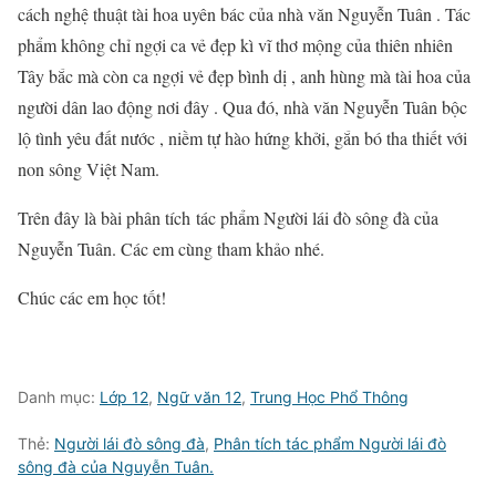
cách nghệ thuật tài hoa uyên bác của nhà văn Nguyễn Tuân . Tác
phẩm không chỉ ngợi ca vẻ đẹp kì vĩ thơ mộng của thiên nhiên
Tây bắc mà còn ca ngợi vẻ đẹp bình dị , anh hùng mà tài hoa của
người dân lao động nơi đây . Qua đó, nhà văn Nguyễn Tuân bộc
lộ tình yêu đất nước , niềm tự hào hứng khởi, gắn bó tha thiết với
non sông Việt Nam.
Trên đây là bài phân tích tác phẩm Người lái đò sông đà của
Nguyễn Tuân. Các em cùng tham khảo nhé.
Chúc các em học tốt!
Danh mục:
Lớp 12
,
Ngữ văn 12
,
Trung Học Phổ Thông
Thẻ:
Người lái đò sông đà
,
Phân tích tác phẩm Người lái đò
sông đà của Nguyễn Tuân.