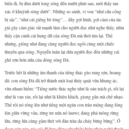
biến đi, bị dìm dưới long sông đến mười phút sau, mới thấy tan
xác ở khuỷnh sông dưới”. Những so sánh, ví von “như cửa cống
bị sặc”, “như cái giếng bê tông”… đầy gợi hình, gợi cảm của tác
giả gây cảm giác rất mạnh làm cho người đọc như nghe thấy, nhìn
thấy cận cảnh cái hung dữ của sông Đà mà thót tim lại. Thế
nhưng, giống như đang cùng người đọc ngồi cùng một chiếc
thuyền qua sông, Nguyễn tuân lại đưa người đọc đến những cái
ghê rợn hơn nữa của dòng sông Đà.
Trước hết là những âm thanh của tiếng thác gào rung rợn, hoang
dã: con sông Đà đã trở thành một loại thủy quái vừa hhung ác,
vừa nham hiểm: “Tiếng nước thác nghe như là oán trách gì, rồi lại
như là van xin, rồi lại như là khiêu khích, giọng gằn mà chế nhạo.
Thế rồi nó rống lên như tiếng một ngàn con trâu mộng đang lồng
lộn giữa vừng vầu, rừng tre nứa nổ lauwr, đang phá tuông rừng
lửa, rừng lửa cùng gầm thét với đàn trâu da cháy bừng bừng”. Ở
đoạn văn này, tác giả đã huy động rất nhiều biện pháp nghệ thuật