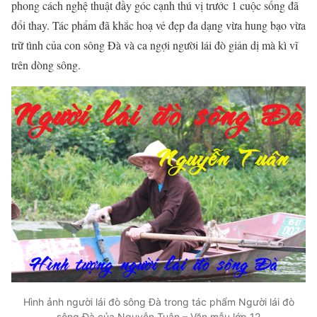
phong cách nghệ thuật đầy góc cạnh thú vị trước 1 cuộc sống đã
đổi thay. Tác phẩm đã khắc hoạ vẻ đẹp đa dạng vừa hung bạo vừa
trữ tình của con sông Đà và ca ngợi người lái đò giản dị mà kì vĩ
trên dòng sông.
Hình ảnh người lái đò sông Đà trong tác phẩm Người lái đò
sông Đà của Nguyễn Tuân – Văn mẫu lớp 12