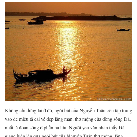
Không chỉ dừng lại ở đó, ngòi bút của Nguyễn Tuân còn tập trung
vào để miêu tả cái vẻ đẹp lãng mạn, thơ mộng của dòng sông Đà,
nhất là đoạn sông ở phần hạ lưu. Người yêu văn nhận thấy Đà
giang hiện lên qua ngòi bút của Nguyễn Tuân thơ mộng, lãng