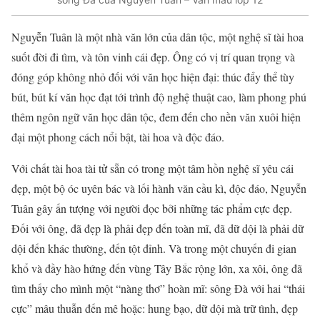
Nguyễn Tuân là một nhà văn lớn của dân tộc, một nghệ sĩ tài hoa
suốt đời đi tìm, và tôn vinh cái đẹp. Ông có vị trí quan trọng và
đóng góp không nhỏ đối với văn học hiện đại: thúc đẩy thể tùy
bút, bút kí văn học đạt tới trình độ nghệ thuật cao, làm phong phú
thêm ngôn ngữ văn học dân tộc, đem đến cho nền văn xuôi hiện
đại một phong cách nổi bật, tài hoa và độc đáo.
Với chất tài hoa tài tử sẵn có trong một tâm hồn nghệ sĩ yêu cái
đẹp, một bộ óc uyên bác và lối hành văn cầu kì, độc đáo, Nguyễn
Tuân gây ấn tượng với người đọc bởi những tác phẩm cực đẹp.
Đối với ông, đã đẹp là phải đẹp đến toàn mĩ, đã dữ dội là phải dữ
dội đến khác thường, đến tột đỉnh. Và trong một chuyến đi gian
khổ và đầy hào hứng đến vùng Tây Bắc rộng lớn, xa xôi, ông đã
tìm thấy cho mình một “nàng thơ” hoàn mĩ: sông Đà với hai “thái
cực” mâu thuẫn đến mê hoặc: hung bạo, dữ dội mà trữ tình, đẹp