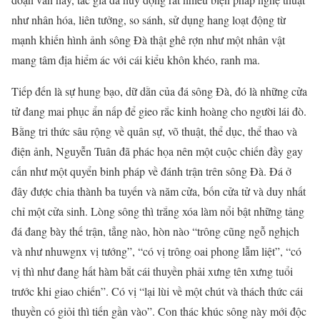
như nhân hóa, liên tưởng, so sánh, sử dụng hang loạt động từ
mạnh khiến hình ảnh sông Đà thật ghê rợn như một nhân vật
mang tâm địa hiểm ác với cái kiểu khôn khéo, ranh ma.
Tiếp đến là sự hung bạo, dữ dằn của đá sông Đà, đó là những cửa
tử đang mai phục ẩn nấp để gieo rắc kinh hoàng cho người lái đò.
Bằng tri thức sâu rộng về quân sự, võ thuật, thể dục, thể thao và
điện ảnh, Nguyễn Tuân đã phác họa nên một cuộc chiến đầy gay
cấn như một quyển binh pháp về đánh trận trên sông Đà. Đá ở
đây được chia thành ba tuyến và năm cửa, bốn cửa tử và duy nhất
chỉ một cửa sinh. Lòng sông thì trắng xóa làm nổi bật những tảng
đá đang bày thế trận, tẳng nào, hòn nào “trông cũng ngỗ nghịch
và như nhuwgnx vị tướng”, “có vị trông oai phong lẫm liệt”, “có
vị thì như đang hất hàm bắt cái thuyền phải xưng tên xưng tuổi
trước khi giao chiến”. Có vị “lại lùi về một chút và thách thức cái
thuyền có giỏi thì tiến gần vào”. Con thác khúc sông này mới độc