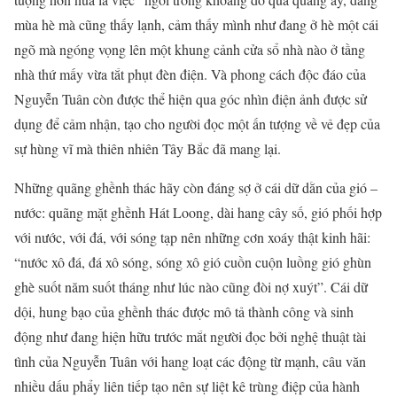
mùa hè mà cũng thấy lạnh, cảm thấy mình như đang ở hè một cái
ngõ mà ngóng vọng lên một khung cảnh cửa sổ nhà nào ở tầng
nhà thứ mấy vừa tắt phụt đèn điện. Và phong cách độc đáo của
Nguyễn Tuân còn được thể hiện qua góc nhìn điện ảnh được sử
dụng để cảm nhận, tạo cho người đọc một ấn tượng về vẻ đẹp của
sự hùng vĩ mà thiên nhiên Tây Bắc đã mang lại.
Những quãng ghềnh thác hãy còn đáng sợ ở cái dữ dằn của gió –
nước: quãng mặt ghềnh Hát Loong, dài hang cây số, gió phối hợp
với nước, với đá, với sóng tạp nên những cơn xoáy thật kinh hãi:
“nước xô đá, đá xô sóng, sóng xô gió cuồn cuộn luồng gió ghùn
ghè suốt năm suốt tháng như lúc nào cũng đòi nợ xuýt”. Cái dữ
dội, hung bạo của ghềnh thác được mô tả thành công và sinh
động như đang hiện hữu trước mắt người đọc bởi nghệ thuật tài
tình của Nguyễn Tuân với hang loạt các động từ mạnh, câu văn
nhiều dấu phẩy liên tiếp tạo nên sự liệt kê trùng điệp của hành