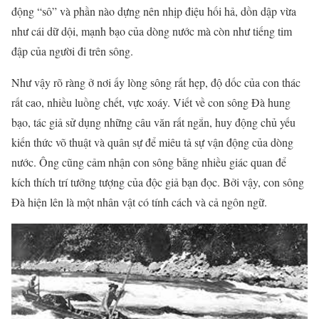
động “sô” và phần nào dựng nên nhịp điệu hối hả, dồn dập vừa
như cái dữ dội, mạnh bạo của dòng nước mà còn như tiếng tim
đập của người đi trên sông.
Như vậy rõ ràng ở nơi ấy lòng sông rất hẹp, độ dốc của con thác
rất cao, nhiều luồng chết, vực xoáy. Viết về con sông Đà hung
bạo, tác giả sử dụng những câu văn rất ngắn, huy động chủ yếu
kiến thức võ thuật và quân sự để miêu tả sự vận động của dòng
nước. Ông cũng cảm nhận con sông bằng nhiều giác quan để
kích thích trí tưởng tượng của độc giả bạn đọc. Bởi vậy, con sông
Đà hiện lên là một nhân vật có tính cách và cả ngôn ngữ.