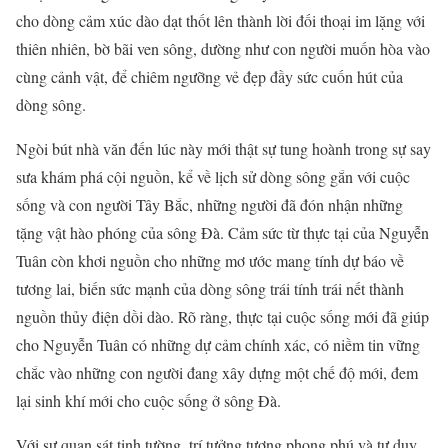
cho dòng cảm xúc dào dạt thốt lên thành lời đối thoại im lặng với
thiên nhiên, bờ bãi ven sông, dường như con người muốn hòa vào
cùng cảnh vật, để chiêm ngưỡng vẻ đẹp đầy sức cuốn hút của
dòng sông.
Ngòi bút nhà văn đến lúc này mới thật sự tung hoành trong sự say
sưa khám phá cội nguồn, kể về lịch sử dòng sông gắn với cuộc
sống và con người Tây Bắc, những người đã đón nhận những
tặng vật hào phóng của sông Đà. Cảm sức từ thực tại của Nguyễn
Tuân còn khơi nguồn cho những mơ ước mang tính dự báo về
tương lai, biến sức mạnh của dòng sông trái tính trái nết thành
nguồn thủy điện dồi dào. Rõ ràng, thực tại cuộc sống mới đã giúp
cho Nguyễn Tuân có những dự cảm chính xác, có niềm tin vững
chắc vào những con người đang xây dựng một chế độ mới, đem
lại sinh khí mới cho cuộc sống ở sông Đà.
Với sự quan sát tinh tường, trí tưởng tượng phong phú và tư duy