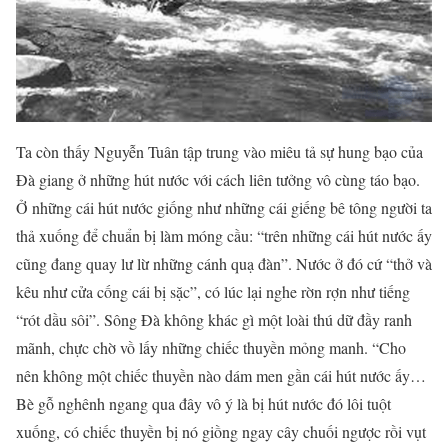
Ta còn thấy Nguyễn Tuân tập trung vào miêu tả sự hung bạo của
Đà giang ở những hút nước với cách liên tưởng vô cùng táo bạo.
Ở những cái hút nước giống như những cái giếng bê tông người ta
thả xuống để chuẩn bị làm móng cầu: “trên những cái hút nước ấy
cũng đang quay lư lừ những cánh quạ đàn”. Nước ở đó cứ “thở và
kêu như cửa cống cái bị sặc”, có lúc lại nghe rờn rợn như tiếng
“rót dầu sôi”. Sông Đà không khác gì một loài thú dữ đầy ranh
mãnh, chực chờ vồ lấy những chiếc thuyền mỏng manh. “Cho
nên không một chiếc thuyền nào dám men gần cái hút nước ấy…
Bè gỗ nghênh ngang qua đây vô ý là bị hút nước đó lôi tuột
xuống, có chiếc thuyền bị nó giồng ngay cây chuối ngược rồi vụt