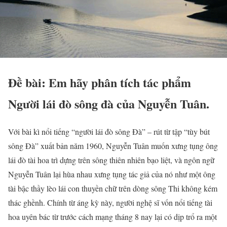
Đề bài: Em hãy phân tích tác phẩm
Người lái đò sông đà
của Nguyễn Tuân.
Với bài kì nổi tiếng “người lái đò sông Đà” – rút từ tập “tùy bút
sông Đà” xuất bản năm 1960, Nguyễn Tuân muốn xưng tụng ông
lái đò tài hoa trì dựng trên sông thiên nhiên bạo liệt, và ngôn ngữ
Nguyễn Tuân lại hùa nhau xưng tụng tác giả của nó như một ông
tài bậc thầy lèo lái con thuyền chữ trên dòng sông Thi không kém
thác ghềnh. Chính từ áng kỳ này, người nghệ sĩ vốn nổi tiếng tài
hoa uyên bác từ trước cách mạng tháng 8 nay lại có dịp trổ ra một