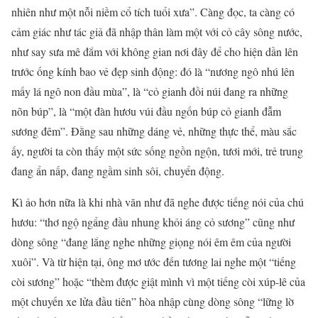
nhiên như một nỗi niềm cổ tích tuổi xưa”. Càng đọc, ta càng có
cảm giác như tác giả đã nhập thân làm một với cỏ cây sông nước,
như say sưa mê đắm với không gian nơi đây để cho hiện dần lên
trước ống kính bao vẻ đẹp sinh động: đó là “nương ngô nhú lên
mấy lá ngô non đầu mùa”, là “cỏ gianh đồi núi đang ra những
nõn búp”, là “một đàn hươu vúi đầu ngốn búp cỏ gianh đẫm
sương đêm”. Đằng sau những dáng vẻ, những thực thể, màu sắc
ấy, người ta còn thấy một sức sống ngồn ngộn, tươi mới, trẻ trung
đang ẩn nấp, đang ngầm sinh sôi, chuyển động.
Kì ảo hơn nữa là khi nhà văn như đã nghe được tiếng nói của chú
hươu: “thơ ngộ ngẩng đầu nhung khỏi áng cỏ sương” cũng như
dòng sông “đang lắng nghe những giọng nói êm êm của người
xuôi”. Và từ hiện tại, ông mơ ước đến tương lai nghe một “tiếng
còi sương” hoặc “thèm được giật mình vì một tiếng còi xúp-lê của
một chuyến xe lửa đầu tiên” hòa nhập cùng dòng sông “lững lờ