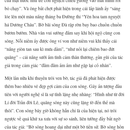
của mặt nước như trẻ con nghịch chiếu gương vào mắt mình rồi
bỏ chạy”. Và ông bất chợt phát hiện trong cái lấp lánh ấy “sáng
lóe lên một màu nắng tháng ba Đường thi “Yên hoa tam nguyệt
há Dương Châu”. Bờ bãi sông Đà rập rờn bay bao chuồn chuồn
bươm bướm. Nhà văn vui sướng đắm say khi hội ngộ cùng con
sông. Nỗi niềm ấy được ông ví von như niềm vui khi thấy cái
“nắng giòn tan sau kì mưa dầm”, “như nối lại chiêm bao đứt
quãng” – cái nắng sưởi ấm tình cảm thân thương, gần gũi của tác
giả trong cảm giác “đằm đằm ấm ấm như gặp lại cố nhân”.
Một lần nữa khi thuyền trôi ven bờ, tác giả đã phát hiện được
thêm bao nhiêu vẻ đẹp gợi cảm của con sông. Gây ấn tượng đầu
tiên với người nghệ sĩ là sự tĩnh lặng nhẹ nhàng: “Hình như từ đời
Lí đời Trần đời Lê, quãng sông này cũng lặng tờ đến thế mà
thôi”. Con sông bây giờ không hẳn chỉ là của hiện tại, nó trôi
ngược về quá khứ xa xưa với sự so sánh, liên tưởng đầy bất ngờ
của tác giả: “Bờ sông hoang dại như một bờ tiền sử. Bờ sông hồn