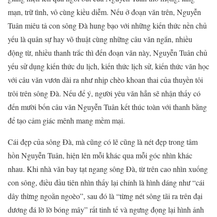
mạn, trữ tình, vô cùng kiều diễm. Nếu ở đoạn văn trên, Nguyễn
Tuân miêu tả con sông Đà hung bạo với những kiến thức nền chủ
yếu là quân sự hay võ thuật cùng những câu văn ngắn, nhiều
động từ, nhiều thanh trắc thì đến đoạn văn này, Nguyễn Tuân chủ
yếu sử dụng kiến thức du lịch, kiến thức lịch sử, kiến thức văn học
với câu văn vươn dài ra như nhịp chèo khoan thai của thuyền tôi
trôi trên sông Đà. Nếu để ý, người yêu văn hẳn sẽ nhận thấy có
đến mười bốn câu văn Nguyễn Tuân kết thúc toàn với thanh bằng
để tạo cảm giác mênh mang mềm mại.
Cái đẹp của sông Đà, mà cũng có lẽ cũng là nét đẹp trong tâm
hồn Nguyễn Tuân, hiện lên mỗi khác qua mỗi góc nhìn khác
nhau. Khi nhà văn bay tạt ngang sông Đà, từ trên cao nhìn xuống
con sông, điều đầu tiên nhìn thấy lại chính là hình dáng như “cái
dây thừng ngoằn ngoèo”, sau đó là “từng nét sông tãi ra trên đại
dương đá lờ lờ bóng mây” rất tinh tế và ngưng đọng lại hình ảnh