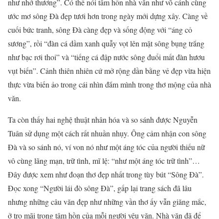
như nhớ thương”. Có thể nói tâm hồn nhà văn như vỗ cánh cùng
ước mơ sông Đà đẹp tươi hơn trong ngày mới dựng xây. Càng về
cuối bức tranh, sông Đà càng đẹp và sống động với “áng cỏ
sương”, rồi “đàn cá dầm xanh quẫy vọt lên mặt sông bụng trắng
như bạc rơi thoi” và “tiếng cá đập nước sông đuổi mất đàn hươu
vụt biến”. Cảnh thiên nhiên cứ mở rộng dần bằng vẻ đẹp vừa hiện
thực vừa biến ảo trong cái nhìn đắm mình trong thơ mộng của nhà
văn.
Ta còn thấy hai nghệ thuật nhân hóa và so sánh được Nguyễn
Tuân sử dụng một cách rất nhuần nhụy. Ông cảm nhận con sông
Đà và so sánh nó, ví von nó như một áng tóc của người thiếu nữ
vô cùng lãng mạn, trữ tình, mĩ lệ: “như một áng tóc trữ tình”…
Đây được xem như đoạn thơ đẹp nhất trong tùy bút “Sông Đà”.
Đọc xong “Người lái đò sông Đà”, gấp lại trang sách đã lâu
nhưng những câu văn đẹp như những vần thơ ấy vẫn giăng mắc,
ở trọ mãi trong tâm hồn của mỗi người yêu văn. Nhà văn đã để