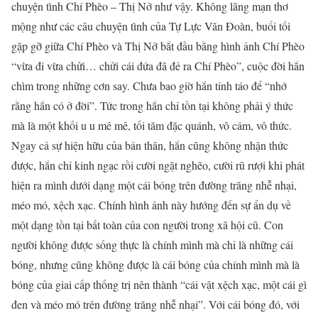
chuyện tình Chí Phèo – Thị Nở như vậy. Không lãng mạn thơ
mộng như các câu chuyện tình của Tự Lực Văn Đoàn, buổi tối
gặp gỡ giữa Chí Phèo và Thị Nở bắt đầu bằng hình ảnh Chí Phèo
“vừa đi vừa chửi… chửi cái đứa đã đẻ ra Chí Phèo”, cuộc đời hắn
chìm trong những cơn say. Chưa bao giờ hắn tỉnh táo để “nhớ
rằng hắn có ở đời”. Tức trong hắn chỉ tồn tại không phải ý thức
mà là một khối u u mê mê, tối tăm đặc quánh, vô cảm, vô thức.
Ngay cả sự hiện hữu của bản thân, hắn cũng không nhận thức
được, hắn chỉ kinh ngạc rồi cười ngặt nghẽo, cười rũ rượi khi phát
hiện ra mình dưới dạng một cái bóng trên đường trăng nhễ nhại,
méo mó, xệch xạc. Chính hình ảnh này hướng đến sự ẩn dụ về
một dạng tồn tại bất toàn của con người trong xã hội cũ. Con
người không được sống thực là chính mình mà chỉ là những cái
bóng, nhưng cũng không được là cái bóng của chính mình mà là
bóng của giai cấp thống trị nên thành “cái vật xệch xạc, một cái gì
đen và méo mó trên đường trăng nhễ nhại”. Với cái bóng đó, với