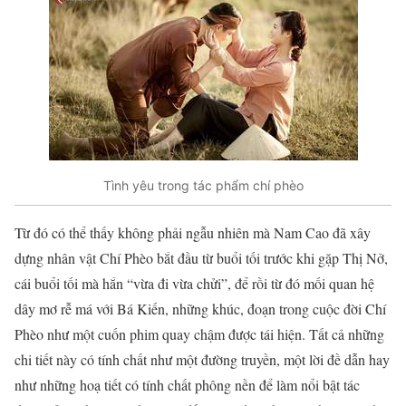
Tình yêu trong tác phẩm chí phèo
Từ đó có thể thấy không phải ngẫu nhiên mà Nam Cao đã xây
dựng nhân vật Chí Phèo bắt đầu từ buổi tối trước khi gặp Thị Nở,
cái buổi tối mà hắn “vừa đi vừa chửi”, để rồi từ đó mối quan hệ
dây mơ rễ má với Bá Kiến, những khúc, đoạn trong cuộc đời Chí
Phèo như một cuốn phim quay chậm được tái hiện. Tất cả những
chi tiết này có tính chất như một đường truyền, một lời đề dẫn hay
như những hoạ tiết có tính chất phông nền để làm nổi bật tác