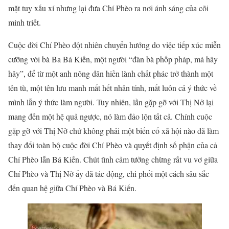
mặt tuy xấu xí nhưng lại đưa Chí Phèo ra nơi ánh sáng của cõi
minh triết.
Cuộc đời Chí Phèo đột nhiên chuyển hướng do việc tiếp xúc miễn
cưỡng với bà Ba Bá Kiến, một người “đàn bà phốp pháp, má hây
hây”, để từ một anh nông dân hiền lành chất phác trở thành một
tên tù, một tên lưu manh mất hết nhân tính, mất luôn cả ý thức về
mình lẫn ý thức làm người. Tuy nhiên, lần gặp gỡ với Thị Nở lại
mang đến một hệ quả ngược, nó làm đảo lộn tất cả. Chính cuộc
gặp gỡ với Thị Nở chứ không phải một biến cố xã hội nào đã làm
thay đổi toàn bộ cuộc đời Chí Phèo và quyết định số phận của cả
Chí Phèo lẫn Bá Kiến. Chút tình cảm tưởng chừng rất vu vơ giữa
Chí Phèo và Thị Nở ấy đã tác động, chi phối một cách sâu sắc
đến quan hệ giữa Chí Phèo và Bá Kiến.