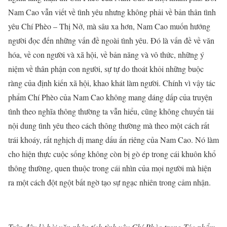
Nam Cao vẫn viết về tình yêu nhưng không phải về bản thân tình
yêu Chí Phèo – Thị Nở, mà sâu xa hơn, Nam Cao muốn hướng
người đọc đến những vấn đề ngoài tình yêu. Đó là vấn đề về văn
hóa, về con người và xã hội, về bản năng và vô thức, những ý
niệm về thân phận con người, sự tự do thoát khỏi những buộc
ràng của định kiến xã hội, khao khát làm người. Chính vì vậy tác
phẩm Chí Phèo của Nam Cao không mang dáng dấp của truyện
tình theo nghĩa thông thường ta vẫn hiểu, cũng không chuyển tải
nội dung tình yêu theo cách thông thường mà theo một cách rất
trái khoáy, rất nghịch dị mang dấu ấn riêng của Nam Cao. Nó làm
cho hiện thực cuộc sống không còn bị gò ép trong cái khuôn khổ
thông thường, quen thuộc trong cái nhìn của mọi người mà hiện
ra một cách đột ngột bất ngờ tạo sự ngạc nhiên trong cảm nhận.
Trên đây là bài văn phân tích tình yêu Chí Phèo trong Tác phẩm