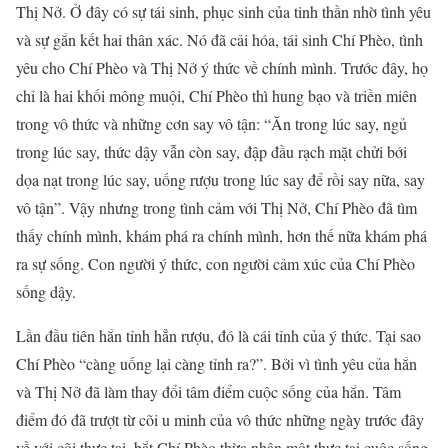
Thị Nở. Ở đây có sự tái sinh, phục sinh của tinh thần nhờ tình yêu
và sự gắn kết hai thân xác. Nó đã cải hóa, tái sinh Chí Phèo, tình
yêu cho Chí Phèo và Thị Nở ý thức về chính mình. Trước đây, họ
chỉ là hai khối mông muội, Chí Phèo thì hung bạo và triền miên
trong vô thức và những cơn say vô tận: “Ăn trong lúc say, ngủ
trong lúc say, thức dậy vẫn còn say, đập đầu rạch mặt chửi bới
dọa nạt trong lúc say, uống rượu trong lúc say để rồi say nữa, say
vô tận”. Vậy nhưng trong tình cảm với Thị Nở, Chí Phèo đã tìm
thấy chính mình, khám phá ra chính mình, hơn thế nữa khám phá
ra sự sống. Con người ý thức, con người cảm xúc của Chí Phèo
sống dậy.
Lần đầu tiên hắn tỉnh hẳn rượu, đó là cái tỉnh của ý thức. Tại sao
Chí Phèo “càng uống lại càng tỉnh ra?”. Bởi vì tình yêu của hắn
và Thị Nở đã làm thay đổi tâm điểm cuộc sống của hắn. Tâm
điểm đó đã trượt từ cõi u minh của vô thức những ngày trước đây
về với cõi thực tại, bắt Chí Phèo thừa nhận một thực tại cuộc sống