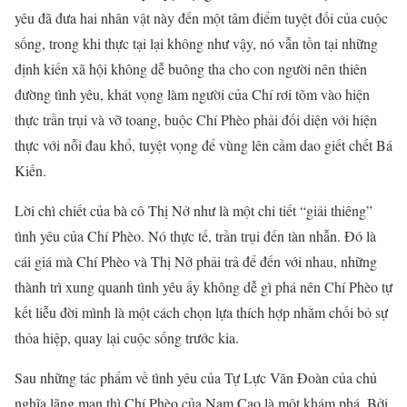
yêu đã đưa hai nhân vật này đến một tâm điểm tuyệt đối của cuộc
sống, trong khi thực tại lại không như vậy, nó vẫn tồn tại những
định kiến xã hội không dễ buông tha cho con người nên thiên
đường tình yêu, khát vọng làm người của Chí rơi tõm vào hiện
thực trần trụi và vỡ toang, buộc Chí Phèo phải đối diện với hiện
thực với nỗi đau khổ, tuyệt vọng để vùng lên cầm dao giết chết Bá
Kiến.
Lời chì chiết của bà cô Thị Nở như là một chi tiết “giải thiêng”
tình yêu của Chí Phèo. Nó thực tế, trần trụi đến tàn nhẫn. Đó là
cái giá mà Chí Phèo và Thị Nở phải trả để đến với nhau, những
thành trì xung quanh tình yêu ấy không dễ gì phá nên Chí Phèo tự
kết liễu đời mình là một cách chọn lựa thích hợp nhằm chối bỏ sự
thỏa hiệp, quay lại cuộc sống trước kia.
Sau những tác phẩm về tình yêu của Tự Lực Văn Đoàn của chủ
nghĩa lãng mạn thì Chí Phèo của Nam Cao là một khám phá. Bởi