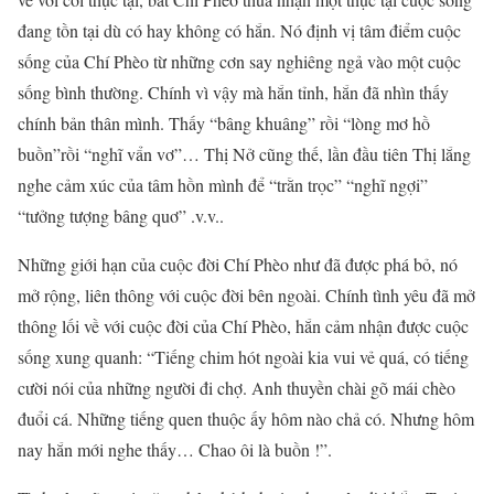
đang tồn tại dù có hay không có hắn. Nó định vị tâm điểm cuộc
sống của Chí Phèo từ những cơn say nghiêng ngả vào một cuộc
sống bình thường. Chính vì vậy mà hắn tỉnh, hắn đã nhìn thấy
chính bản thân mình. Thấy “bâng khuâng” rồi “lòng mơ hồ
buồn”rồi “nghĩ vẩn vơ”… Thị Nở cũng thế, lần đầu tiên Thị lắng
nghe cảm xúc của tâm hồn mình để “trằn trọc” “nghĩ ngợi”
“tưởng tượng bâng quơ” .v.v..
Những giới hạn của cuộc đời Chí Phèo như đã được phá bỏ, nó
mở rộng, liên thông với cuộc đời bên ngoài. Chính tình yêu đã mở
thông lối về với cuộc đời của Chí Phèo, hắn cảm nhận được cuộc
sống xung quanh: “Tiếng chim hót ngoài kia vui vẻ quá, có tiếng
cười nói của những người đi chợ. Anh thuyền chài gõ mái chèo
đuổi cá. Những tiếng quen thuộc ấy hôm nào chả có. Nhưng hôm
nay hắn mới nghe thấy… Chao ôi là buồn !”.