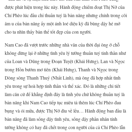
được phát hiện trong lúc này. Hành động chiếm đoạt Thị Nở của
Chí Phèo lúc đầu chỉ thuần tuý là bản năng nhưng chính trong cõi
âm u của bản năng ấy một ánh loé diệu kỳ đã bùng dậy hé mở
cho ta nhìn thấy bản thể tốt đẹp của con người.
Nam Cao đã vượt trước những nhà văn của thời đại ông ở chỗ
không dừng lại ở những tình yêu lý tưởng thuần tuý tinh thần như
của Loan và Dũng trong Đoạn Tuyệt (Khái Hưng), Lan và Ngọc
trong Hồn bướm mơ tiên (Khái Hưng), Thanh và Ngọc trong
Dòng sông Thanh Thuỷ (Nhất Linh), mà ông đã hợp nhất tình
yêu trong sự hoà hợp tinh thần và thể xác. Đó là những chi tiết
làm căn cứ để khẳng định đây là tình yêu chứ không thuần tuý là
bản năng khi Nam Cao tiếp tục miêu tả thêm lúc Chí Phèo đau
bụng và ói mửa, được Thị Nở dìu về lều… Hành động ban đầu là
bản năng đã làm sống dậy tình yêu, sống dậy phần nhân tính
tưởng không có hay đã chết trong con người của cả Chí Phèo lẫn