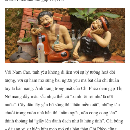
Với Nam Cao, tình yêu không đi liền với sự lý tưởng hoá đối
tượng, với sự hâm mộ sùng bái người yêu mà bắt đầu chỉ thuần
tuý là bản năng. Ánh trăng trong mắt của Chí Phèo đêm gặp Thị
Nở mang đầy màu sắc nhục thể, cứ “xanh rời rợi như là ướt
nước”. Cây dâu tây gần bờ sông thì “thân mềm oặt”, những tàu
chuối trong vườn nhà hắn thì “nằm ngửa, ưỡn cong cong lên”
thỉnh thoảng lại “giẫy lên đành đạch như là hứng tình”. Cái bóng
– dấu ấn về sự hiện hữu méo mó của bản thân Chí Phèo cũng