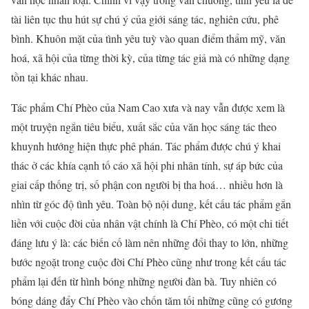
tài liên tục thu hút sự chú ý của giới sáng tác, nghiên cứu, phê
bình. Khuôn mặt của tình yêu tuỳ vào quan điểm thẩm mỹ, văn
hoá, xã hội của từng thời kỳ, của từng tác giả mà có những dạng
tồn tại khác nhau.
Tác phẩm Chí Phèo của Nam Cao xưa và nay vẫn được xem là
một truyện ngắn tiêu biểu, xuất sắc của văn học sáng tác theo
khuynh hướng hiện thực phê phán. Tác phẩm được chú ý khai
thác ở các khía cạnh tố cáo xã hội phi nhân tính, sự áp bức của
giai cấp thống trị, số phận con người bị tha hoá… nhiều hơn là
nhìn từ góc độ tình yêu. Toàn bộ nội dung, kết cấu tác phẩm gắn
liền với cuộc đời của nhân vật chính là Chí Phèo, có một chi tiết
đáng lưu ý là: các biến cố làm nên những đổi thay to lớn, những
bước ngoặt trong cuộc đời Chí Phèo cũng như trong kết cấu tác
phẩm lại đến từ hình bóng những người đàn bà. Tuy nhiên có
bóng dáng đẩy Chí Phèo vào chốn tăm tối những cũng có gương