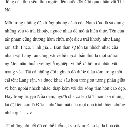
động của tình yêu, tình người đến cuộc đời Chí qua nhân vật Thị
Nở.
Một trong những đặc trưng phong cách của Nam Cao là sử dụng
những yếu tố trái khoáy, ngược nhau để mô tả hiện thực. Tên của
tác phẩm cũng thường hàm chứa một điều trái khoáy như Lang
rận, Chí Phèo, Tình già… Bản thân sự tồn tại nhếch nhác của
nhân vật Lang rận cùng với vẻ bề ngoài bẩn thỉu là một sự trái
ngược, mâu thuẫn với nghề nghiệp, vị thế xã hội mà nhân vật
mang vác. Tất cả những đối nghịch đó được thâu tóm trong một
cái tên: Lang rận, và được khắc sâu hơn trong sự tương phản giữa
vẻ bên ngoài nhếch nhác, thấp kém với đời sống tâm hồn cao đẹp.
Hay trong truyện Nửa đêm, người cha có tên là Thiên Lôi nhưng
lại đặt tên con là Đức – như hai mặt của một quá trình biện chứng
nhân quả…v.v.
Từ những chi tiết đó có thể hiểu tại sao Nam Cao lại lạ hoá câu