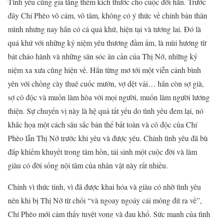
Tình yêu cũng gia tăng thêm kích thước cho cuộc đời hắn. Trước
đây Chí Phèo vô cảm, vô tâm, không có ý thức về chính bản thân
mình nhưng nay hắn có cả quá khứ, hiện tại và tương lai. Đó là
quá khứ với những kỷ niệm yêu thương đầm ấm, là mùi hương từ
bát cháo hành và những săn sóc ân cần của Thị Nở, những kỷ
niệm xa xưa cũng hiện về. Hắn từng mơ tới một viễn cảnh bình
yên với chồng cày thuê cuốc mướn, vợ dệt vải… hắn còn sợ già,
sợ cô độc và muốn làm hòa với mọi người, muốn làm người lương
thiện. Sự chuyển vị này là hệ quả tất yếu do tình yêu đem lại, nó
khắc họa một cách sâu sắc bản thể bất toàn và cô độc của Chí
Phèo lẫn Thị Nở trước khi yêu và được yêu. Chính tình yêu đã bù
đắp khiếm khuyết trong tâm hồn, tái sinh một cuộc đời và làm
giàu có đời sống nội tâm của nhân vật này rất nhiều.
Chính vì thức tỉnh, vì đã được khai hóa và giàu có nhờ tình yêu
nên khi bị Thị Nở từ chối “và ngoay ngoáy cái mông đít ra về”,
Chí Phèo mới cảm thấy tuyệt vọng và đau khổ. Sức mạnh của tình