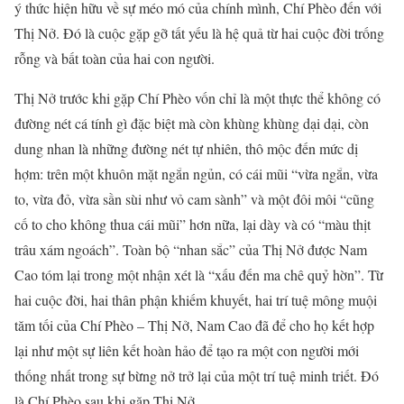
ý thức hiện hữu về sự méo mó của chính mình, Chí Phèo đến với
Thị Nở. Đó là cuộc gặp gỡ tất yếu là hệ quả từ hai cuộc đời trống
rỗng và bất toàn của hai con người.
Thị Nở trước khi gặp Chí Phèo vốn chỉ là một thực thể không có
đường nét cá tính gì đặc biệt mà còn khùng khùng dại dại, còn
dung nhan là những đường nét tự nhiên, thô mộc đến mức dị
hợm: trên một khuôn mặt ngắn ngủn, có cái mũi “vừa ngắn, vừa
to, vừa đỏ, vừa sần sùi như vỏ cam sành” và một đôi môi “cũng
cố to cho không thua cái mũi” hơn nữa, lại dày và có “màu thịt
trâu xám ngoách”. Toàn bộ “nhan sắc” của Thị Nở được Nam
Cao tóm lại trong một nhận xét là “xấu đến ma chê quỷ hờn”. Từ
hai cuộc đời, hai thân phận khiếm khuyết, hai trí tuệ mông muội
tăm tối của Chí Phèo – Thị Nở, Nam Cao đã để cho họ kết hợp
lại như một sự liên kết hoàn hảo để tạo ra một con người mới
thống nhất trong sự bừng nở trở lại của một trí tuệ minh triết. Đó
là Chí Phèo sau khi gặp Thị Nở.