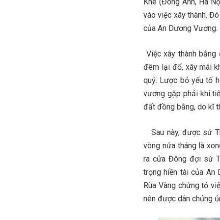
Khê (Đông Anh, Hà Nội
vào việc xây thành. Đó
của An Dương Vương.
Việc xây thành bằng 
đêm lại đổ, xây mãi k
quỷ. Lược bỏ yếu tố 
vương gặp phải khi ti
đất đồng bằng, do kĩ t
Sau này, được sứ Tha
vòng nửa tháng là xong
ra cửa Đông đợi sứ Th
trọng hiền tài của A
Rùa Vàng chứng tỏ việ
nên được dân chủng ủ