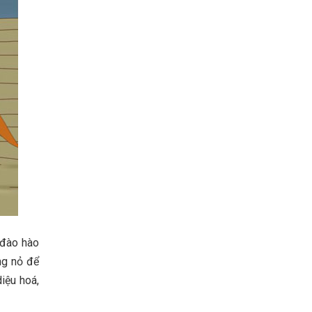
 đào hào
ng nỏ để
iệu hoá,