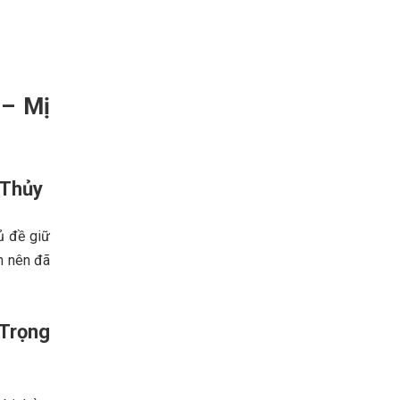
 – Mị
 Thủy
ủ đề giữ
n nên đã
 Trọng