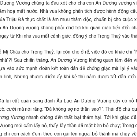
Dương Vương chúng ta đau xót cho cha con An Dương vương vì
hảm hoạ mất nước. Nhà vua không phân tích được hành động cầu
của Triệu Đà thực chất là âm mưu thâm độc, chuẩn bị cho cuộc 
ủa An Dương vương không phải chờ tới khi quân giặc tiến đến ch
ngay từ Khi nhà vua mất cảnh giác, đồng ý cho Trọng Thuỷ vào thà
ị Châu cho Trọng Thuỷ, lại còn cho ở rể, việc đó có khác chi “
g nhà”?! Sau chiến thắng, An Dương Vương không quan tâm đến v
ựa vào sức mạnh đoàn kết toàn dân để chống giặc mà lại ỷ vào
n linh, Những nhược điểm ấy khi kẻ thù nắm được tất dẫn đến 
à lại cất quân sang đánh Âu Lạc, An Dương Vương cậy có nỏ 
cờ, cười mà nói rằng: “Đà không sợ nỏ thần sao?”. Thái độ chủ qu
ng Vương nhanh chóng đến thất bại thảm hại. Tới khi giặc đã 
Vương mới cẩm lấy nỏ, thấy lẫy thần đã mất bèn bỏ chạy; Trong 
 chi còn cách đem theo con gái lên ngựa, bỏ thành mà chạy v