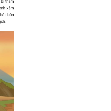
 bi thảm
ranh xậm
phải luôn
ịch.