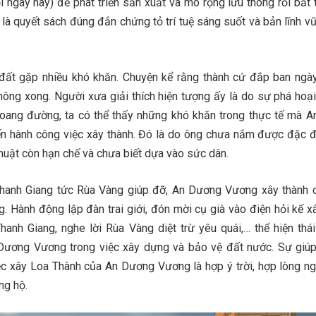
 ngày nay) để phát triển sản xuất và mò rộng lưu thông rồi bắt 
 là quyết sách đúng đắn chứng tỏ trí tuệ sáng suốt và bản lĩnh v
đất gặp nhiều khó khăn. Chuyện kể rằng thành cứ đắp ban ngày
hông xong. Người xưa giải thích hiện tượng ấy là do sự phá hoạ
hoang đường, ta có thể thấy những khó khăn trong thực tế mà 
ến hành công việc xây thành. Đó là do ông chưa nắm được đặc 
huật còn hạn chế và chưa biết dựa vào sức dân.
nh Giang tức Rùa Vàng giúp đỡ, An Dương Vương xây thành c
. Hành động lập đàn trai giới, đón mời cụ già vào điện hỏi kế xâ
anh Giang, nghe lời Rùa Vàng diệt trừ yêu quái,… thể hiện thái
n Dương Vương trong việc xây dựng và bảo vệ đất nước. Sự giú
c xây Loa Thành của An Dương Vương là hợp ý trời, hợp lòng ng
ng hộ.