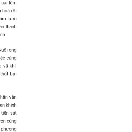
 sai lầm
 hoà rồi
xâm lược
ân thành
nh.
Nuôi ong
iệc củng
 vũ khí,
thất bại
thần vẫn
an khinh
tiến sát
cơn cùng
ề phương