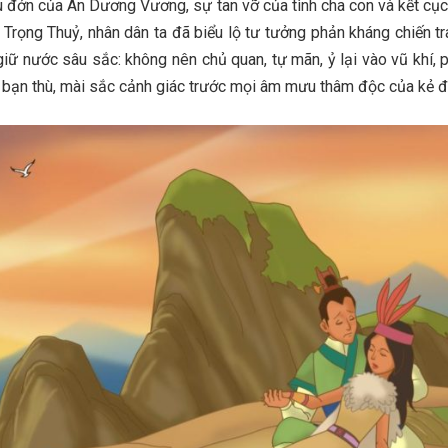
u đớn của An Dương Vương, sự tan vỡ của tình cha con và kết cục
 Trọng Thuỷ, nhân dân ta đã biểu lộ tư tưởng phản kháng chiến t
 giữ nước sâu sắc: không nên chủ quan, tự mãn, ỷ lại vào vũ khí, 
õ bạn thù, mài sắc cảnh giác trước mọi âm mưu thâm độc của kẻ đ