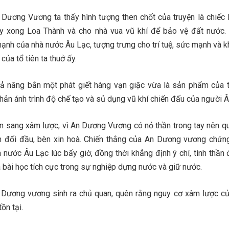
 Dương Vương ta thấy hình tượng then chốt của truyện là chiếc l
y xong Loa Thành và cho nhà vua vũ khí để bảo vệ đất nước.
ạnh của nhà nước Âu Lạc, tượng trưng cho trí tuệ, sức mạnh và k
của tổ tiên ta thuở ấy.
 năng bắn một phát giết hàng vạn giặc vừa là sản phẩm của t
ản ánh trình độ chế tạo và sủ dụng vũ khí chiến đấu của người Â
 sang xâm lược, vì An Dương Vương có nỏ thần trong tay nên qu
m đối đầu, bèn xin hoà. Chiến thắng của An Dương vương chứn
nước Âu Lạc lúc bấy giờ, đồng thời khẳng định ý chí, tình thần 
à bài học tích cực trong sự nghiệp dựng nước và giữ nước.
Dương vương sinh ra chủ quan, quên rằng nguy cơ xâm lược củ
ồn tại.