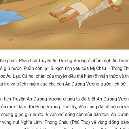
m hai phần. Phân tích Truyện An Dương Vương ở phần một: An Dươ
ỏ giữ nước. Phần còn lại: Bi kịch tình yêu của Mị Châu – Trọng T
nước Âu Lạc. Cả hai phần của truyện đều thể hiện rõ nhận thức và t
ai trò và trách nhiệm của cha con An Dương Vương trước lịch sử.
 tích Truyện An Dương Vương chúng ta đã biết An Dương Vươn
ủa mười tám đời Hùng Vương. Thời ấy, Văn Lang đã cố bờ cõi và
iệc chống giặc giữ nước là vấn để sống còn của dân tộc. An Dươ
từ vùng núi Nghĩa Lĩnh, Phong Châu (Phú Thọ) vể vùng đổng bằ