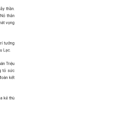
ẫy thần.
 Nỏ thắn
hát vọng
rí tưởng
u Lạc.
ân Triệu
g tỏ sức
đoàn kết
a kẻ thù