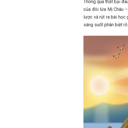
Thông qua thất bại đa
của đôi lứa Mị Châu –
lược và rút ra bài học
sáng suốt phân biệt r