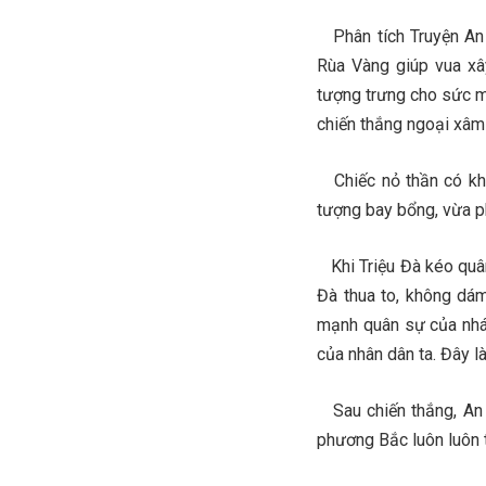
Phân tích Truyện An
Rùa Vàng giúp vua xâ
tượng trưng cho sức m
chiến thắng ngoại xâm 
Chiếc nỏ thần có khả
tượng bay bổng, vừa ph
Khi Triệu Đà kéo quân
Đà thua to, không dá
mạnh quân sự của nhá 
của nhân dân ta. Đây l
Sau chiến thắng, An 
phương Bắc luôn luôn t