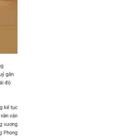
ng
huỷ gắn
hái độ
g kế tục
 nền văn
ng vương
ng Phong