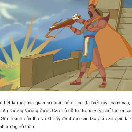
 hết là một nhà quân sự xuất sắc. Ông đã biết xây thành cao,
. An Dương Vương được Cao Lỗ hỗ trợ trong việc chế tạo ra cu
Sức mạnh của thứ vũ khí ấy đã được các tác giả dân gian kì d
nh tượng nỏ thần.