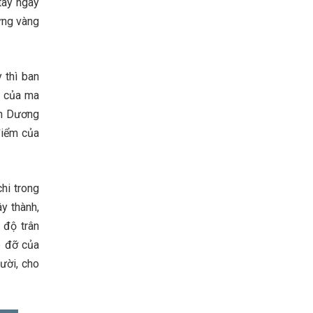
tay ngay
ững vàng
 thì ban
i của ma
An Dương
điểm của
hi trong
y thành,
 độ trân
p đỡ của
ười, cho