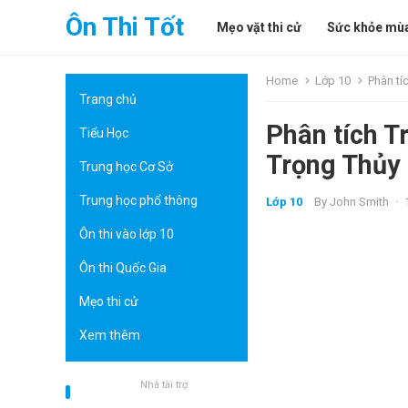
Ôn Thi Tốt
Mẹo vặt thi cử
Sức khỏe mùa
Home
Lớp 10
Phân tí
Trang chủ
Phân tích 
Tiểu Học
Trọng Thủy
Trung học Cơ Sở
Trung học phổ thông
Lớp 10
By
John Smith
·
Ôn thi vào lớp 10
Ôn thi Quốc Gia
Mẹo thi cử
Xem thêm
Nhà tài trợ