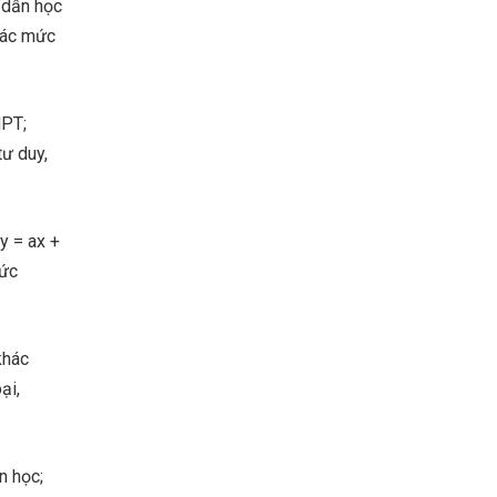
 dẫn học
 các mức
HPT;
tư duy,
y = ax +
hức
khác
ại,
n học;