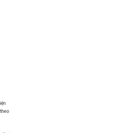
iện
 theo