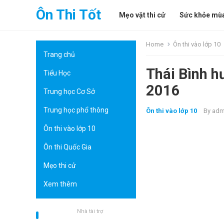
Ôn Thi Tốt
Mẹo vặt thi cử
Sức khỏe mùa
Home
Ôn thi vào lớp 10
Trang chủ
Thái Bình h
Tiểu Học
2016
Trung học Cơ Sở
Trung học phổ thông
Ôn thi vào lớp 10
By
adm
Ôn thi vào lớp 10
Ôn thi Quốc Gia
Mẹo thi cử
Xem thêm
Nhà tài trợ