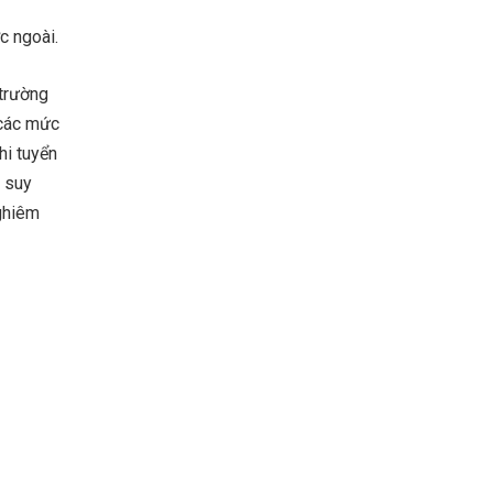
c ngoài.
 trường
 các mức
hi tuyển
g suy
nghiêm