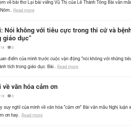
em về bài thơ Lại bài viếng Vũ Thị của Lê Thánh Tông Bài văn mẫu
 Nôm...
Read more
i: Nói không với tiêu cực trong thi cứ và bện
g giáo dục”
018
0
quan điểm của mình trước cuộc vận động “nói không với những tiê
ành tích trong giáo dục. Bài...
Read more
i về văn hóa cảm ơn
018
0
ày suy nghĩ của mình về văn hóa “cảm ơn” Bài văn mẫu Nghị luận x
m ơn hay...
Read more