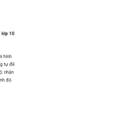
 lớp 10
i hình
ng tự đề
ộ: nhận
ình độ