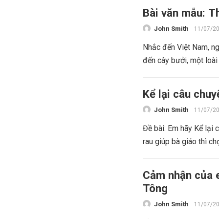
Bài văn mẫu: T
John Smith
11/07/2
Nhắc đến Việt Nam, ngư
đến cây bưởi, một loài 
Kể lại câu chuy
John Smith
11/07/2
Đề bài: Em hãy Kể lại 
rau giúp bà giáo thì chợ
Cảm nhận của e
Tông
John Smith
11/07/2