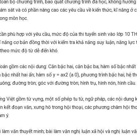
 toàn bộ chương trình, bao quát chương trình đã học, không hướng
 bám sát và có phần nâng cao các yêu cầu về kiến thức, kĩ năng ở
rong môn học.
cần phù hợp với yêu cầu, mức độ của thi tuyển sinh vào lớp 10 T
kĩ năng cơ bản đồng thời với kiểm tra khả năng suy luận, năng lực 
 theo mức độ từ dễ đến khó.
oán gồm các nội dung: Căn bậc hai, căn bậc ba; hàm số bậc nhất 
h bậc nhất hai ẩn; hàm số y = ax2 (a 0), phương trình bậc hai; hệ t
ông; đường tròn; góc với đường tròn; hình trụ, hình nón, hình cầu.
ng Việt gồm từ vựng, một số phép tu từ, ngữ pháp, các nội dung 
iên kết đoạn văn, xưng hô trong hội thoại, các phương châm hội tho
àm ý.
làm văn thuyết minh; bài làm văn nghị luận xã hội và nghị luận vă