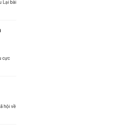
 Lại bài
h
u cực
ã hội về