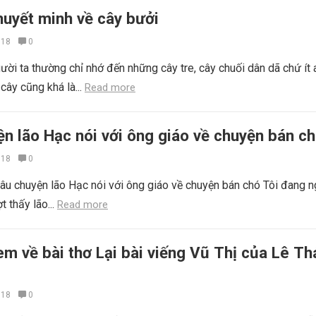
huyết minh về cây bưởi
018
0
ời ta thường chỉ nhớ đến những cây tre, cây chuối dân dã chứ ít 
cây cũng khá là...
Read more
ện lão Hạc nói với ông giáo về chuyện bán c
018
0
câu chuyện lão Hạc nói với ông giáo về chuyện bán chó Tôi đang n
t thấy lão...
Read more
m về bài thơ Lại bài viếng Vũ Thị của Lê Th
018
0