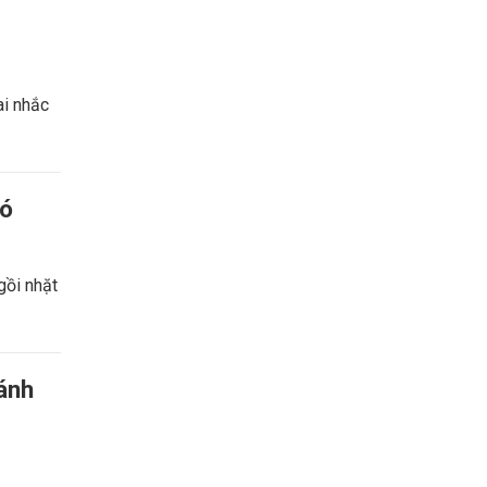
ai nhắc
hó
gồi nhặt
ánh