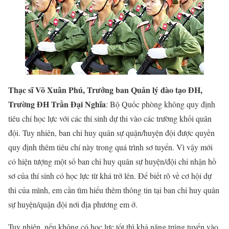
Thạc sĩ Võ Xuân Phú, Trưởng ban Quản lý đào tạo ĐH,
Trường ĐH Trần Đại Nghĩa
: Bộ Quốc phòng không quy định
tiêu chí học lực với các thí sinh dự thi vào các trường khối quân
đội. Tuy nhiên, ban chỉ huy quân sự quận/huyện đội được quyền
quy định thêm tiêu chí này trong quá trình sơ tuyển. Vì vậy mới
có hiện tượng một số ban chỉ huy quân sự huyện/đội chỉ nhận hồ
sơ của thí sinh có học lực từ khá trở lên. Để biết rõ về cơ hội dự
thi của mình, em cần tìm hiểu thêm thông tin tại ban chỉ huy quân
sự huyện/quận đội nơi địa phương em ở.
Tuy nhiên, nếu không có học lực tốt thì khả năng trúng tuyển vào