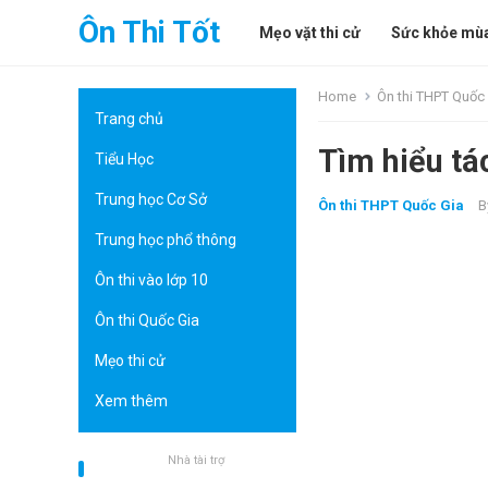
Ôn Thi Tốt
Mẹo vặt thi cử
Sức khỏe mùa
Home
Ôn thi THPT Quốc
Trang chủ
Tìm hiểu t
Tiểu Học
Trung học Cơ Sở
Ôn thi THPT Quốc Gia
B
Trung học phổ thông
Ôn thi vào lớp 10
Ôn thi Quốc Gia
Mẹo thi cử
Xem thêm
Nhà tài trợ