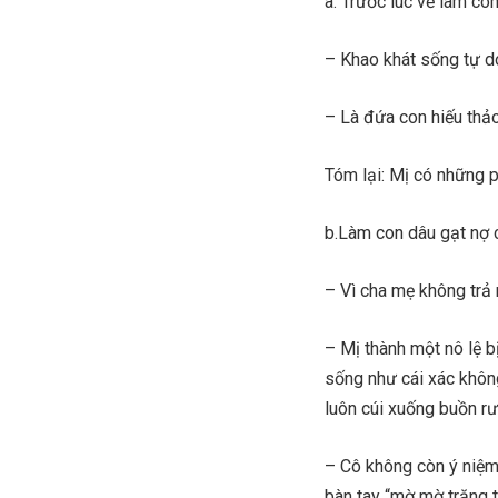
a. Trước lúc về làm co
– Khao khát sống tự do
– Là đứa con hiếu thảo
Tóm lại: Mị có những 
b.Làm con dâu gạt nợ c
– Vì cha mẹ không trả 
– Mị thành một nô lệ b
sống như cái xác không
luôn cúi xuống buồn rư
– Cô không còn ý niệm
bàn tay “mờ mờ trăng tr