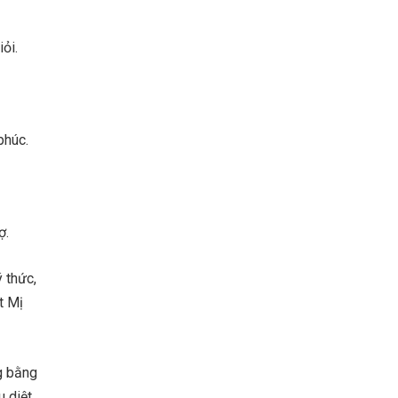
ỏi.
phúc.
ợ.
 thức,
t Mị
g bằng
u diệt