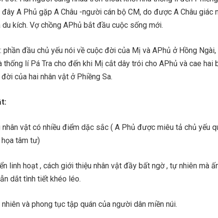
ại đây A Phủ gặp A Châu -người cán bộ CM, do được A Châu giác n
ia du kích. Vợ chồng APhủ bắt đầu cuộc sống mới.
: phần đầu chủ yếu nói về cuộc đời của Mị và APhủ ở Hồng Ngài, 
 thống lí Pá Tra cho đến khi Mị cắt dây trói cho APhủ và cae hai b
 đời của hai nhân vật ở Phiềng Sa.
t:
 nhân vật có nhiều điểm dặc sắc ( A Phủ được miêu tả chủ yếu q
 họa tâm tư)
n linh hoạt , cách giới thiệu nhân vật đầy bất ngờ , tự nhiên mà ấ
n dắt tình tiết khéo léo.
ên nhiên và phong tục tập quán của người dân miền núi.