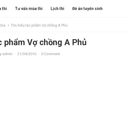
 thi
Tư vấn mùa thi
Lịch thi
Đề án tuyển sinh
 Gia
Tìm hiểu tác phẩm Vợ chồng A Phủ
ác phẩm Vợ chồng A Phủ
y
admin
·
21/04/2016
·
0 Comment