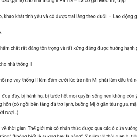
n dâu gạt nợ cho nhà thống lí Pá Tra – Là cô gái Mèo trẻ, đẹp.
, khao khát tình yêu và cô được trai làng theo đuổi. – Lao động gi
.
phẩm chất rất đáng tôn trọng và rất xứng đáng được hưởng hạnh 
ho nhà thống lí
nổi nợ vay thống lí làm đám cưới lúc trẻ nên Mị phải làm dâu trả n
ị đoạ đày, bị hành hạ, bị tước hết mọi quyền sống nên không còn ý
 hồn (cô ngồi bên tảng đá trơ lạnh, buồng Mị ở gần tàu ngựa, mặ
ời rượi…)
 về thời gian. Thế giới mà cô nhận thức được qua các ô cửa vuôn
ắng” “không biết là sương hay là nắng”. Ý niệm về thời gian bị tiê