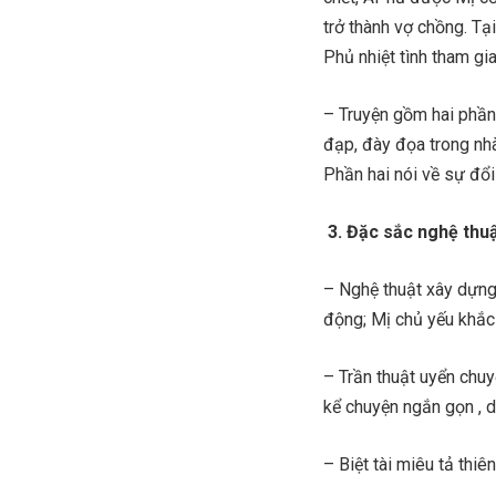
trở thành vợ chồng. T
Phủ nhiệt tình tham g
– Truyện gồm hai phần
đạp, đày đọa trong nhà
Phần hai nói về sự đổi
3. Đặc sắc nghệ thuậ
– Nghệ thuật xây dựng
động; Mị chủ yếu khắc
– Trần thuật uyển chuyể
kể chuyện ngắn gọn , dẫ
– Biệt tài miêu tả thi