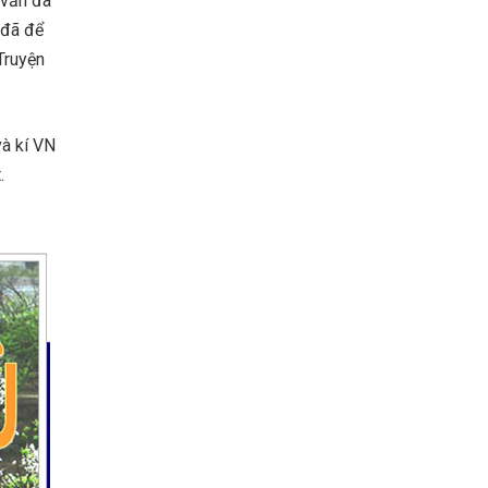
 văn đã
 đã để
Truyện
và kí VN
.