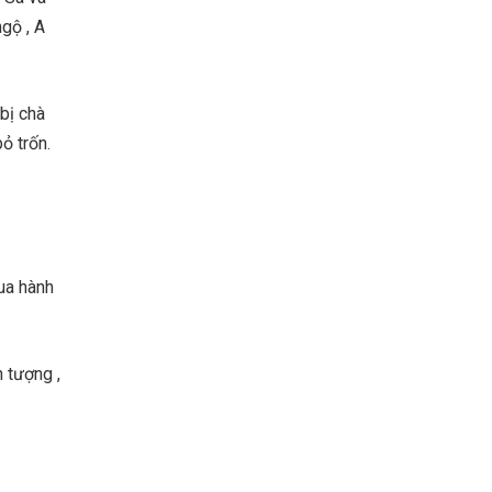
gộ , A
bị chà
ỏ trốn.
ua hành
n tượng ,