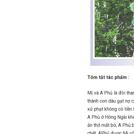
Tóm tắt tác phẩm :
Mị và A Phủ là đôi th
thành con dâu gạt nợ ch
xử phạt không có tiền 
A Phủ ở Hông Ngài khôn
ăn thịt mất bò, A Phủ b
chết, APhủ được Mị cởi