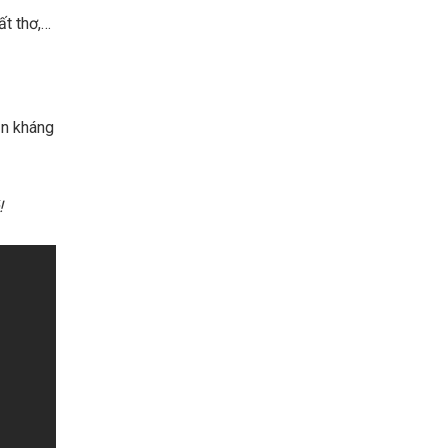
ất thơ,…
ản kháng
!