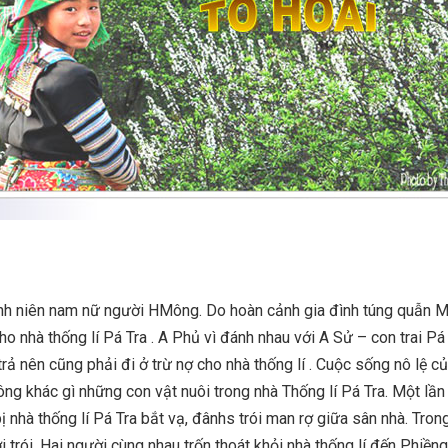
anh niên nam nữ người HMông. Do hoàn cảnh gia đình túng quẫn Mị
o nhà thống lí Pá Tra . A Phủ vì đánh nhau với A Sử – con trai Pá 
trả nên cũng phải đi ở trừ nợ cho nhà thống lí . Cuộc sống nô lệ c
g khác gì những con vật nuôi trong nhà Thống lí Pá Tra. Một lần 
ị nhà thống lí Pá Tra bắt vạ, đânhs trói man rợ giữa sân nhà. Tron
 trói. Hai người cùng nhau trốn thoát khỏi nhà thống lí đến Phiền