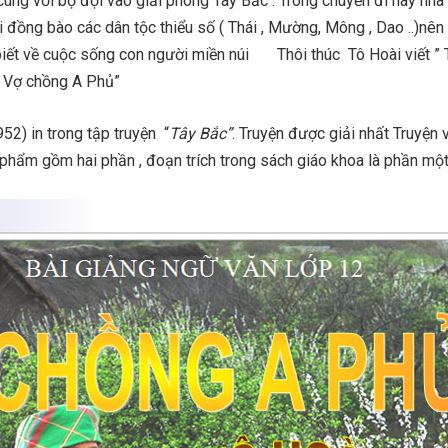
ùng với bộ đội vào giải phóng Tây Bắc . Trong chuyến đi này nhà
 đồng bào các dân tộc thiểu số ( Thái , Mường, Mông , Dao ..)nên
u biết về cuộc sống con người miền núi Thôi thúc Tô Hoài viết ” 
” Vợ chồng A Phủ”
52) in trong tập truyện “
Tây Bắc”
. Truyện được giải nhất Truyện 
hẩm gồm hai phần , đoạn trích trong sách giáo khoa là phần một