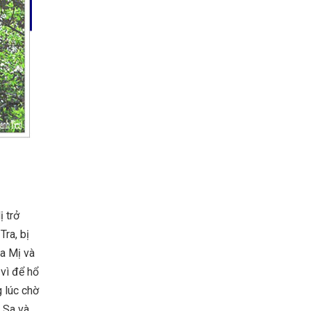
 trở
Tra, bị
ủa Mị và
vì để hổ
g lúc chờ
g Sa và