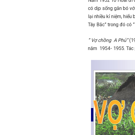
Năm 1952 Tô Hoài đi c
có dịp sống găn bó với
lại nhiều kỉ niệm, hiể
Tây Bắc” trong đó có 
” Vợ chồng A Phủ”
(19
năm 1954- 1955. Tác p