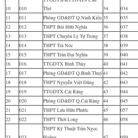
10
010
Thơ
34
034
11
011
Phòng GD&ĐT Q.Ninh Kiều
35
035
12
012
THPT Bùi Hữu Nghĩa
36
037
13
013
THPT Chuyên Lý Tự Trọng
37
038
14
014
THPT Trà Nóc
38
039
15
015
THPT Trần Đại Nghĩa
39
040
16
016
TTGDTX Bình Thủy
40
041
17
017
Phòng GD&ĐT Q.Bình Thuỷ
41
042
18
018
THPT Nguyễn Việt Dũng
42
043
19
019
TTGDTX Cái Răng
43
044
20
020
Phòng GD&ĐT Q.Cái Răng
44
045
21
021
THPT Lưu Hữu Phước
45
057
22
022
THPT Thới Long
46
058
THPT Kỹ Thuật Trần Ngọc
23
023
Hoằng
47
059