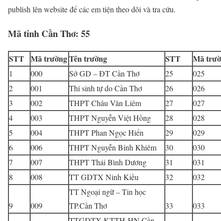
publish lên website để các em tiện theo dõi và tra cứu.
Mã tỉnh Cần Thơ: 55
STT
Mã trường
Tên trường
STT
Mã trư
1
000
Sở GD – ĐT Cần Thơ
25
025
2
001
Thí sinh tự do Cần Thơ
26
026
3
002
THPT Châu Văn Liêm
27
027
4
003
THPT Nguyễn Việt Hồng
28
028
5
004
THPT Phan Ngọc Hiển
29
029
6
006
THPT Nguyễn Bỉnh Khiêm
30
030
7
007
THPT Thái Bình Dương
31
031
8
008
TT GDTX Ninh Kiều
32
032
TT Ngoại ngữ – Tin học
9
009
TP.Cần Thơ
33
033
TTGDTX-KTTH-HN Cần