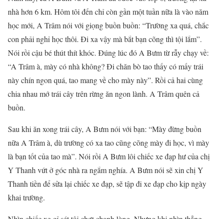
nhà hơn 6 km. Hôm tôi đến chỉ còn gần một tuần nữa là vào năm
học mới, A Trâm nói với giọng buồn buồn: “Trường xa quá, chắc
con phải nghỉ học thôi. Đi xa vậy mà bắt bạn cõng thì tội lắm”.
Nói rồi cậu bé thút thít khóc. Đúng lúc đó A Bưm từ rẫy chạy về:
“A Trâm à, mày có nhà không? Đi chăn bò tao thấy có mấy trái
này chín ngon quá, tao mang về cho mày này”. Rồi cả hai cùng
chia nhau mớ trái cây trên rừng ăn ngon lành. A Trâm quên cả
buồn.
Sau khi ăn xong trái cây, A Bưm nói với bạn: “Mày đừng buồn
nữa A Trâm à, dù trường có xa tao cũng cõng mày đi học, vì mày
là bạn tốt của tao mà”. Nói rồi A Bưm lôi chiếc xe đạp hư của chị
Y Thanh vứt ở góc nhà ra ngắm nghía. A Bưm nói sẽ xin chị Y
Thanh tiền để sửa lại chiếc xe đạp, sẽ tập đi xe đạp cho kịp ngày
khai trường.
Nhìn chiếc xe gỉ sét tôi chợt chạnh lòng. Nhưng khi nhìn thẳng