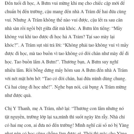
Đến tuổi đi học, A Bưm vui mừng khi mẹ cho chiếc cặp mới để
chuẩn bị đến trường, cậu mang đến nhà A Trâm để hai đứa cùng
vui. Nhưng A Trâm không thể nào vui được, cậu lết ra sau căn
nhà sàn rồi ngồi bệt giữa đất mà khóc. A Bưm lên tiếng: “Mầy
không vui khi tao được đi học hả A Trám? Tại sao mày lại
khóc?”. A Trâm sụt sùi trả lời: “Không phải tao không vui vì mầy
được đi học, mà tao buồn vì tao không có đôi chân như mày để đi
học. Tao buồn lắm A Bưm!”. Thương bạn, A Bưm suy nghĩ
nhiều lắm. Rồi bỗng dưng mấy hôm sau A Bưm đến nhà A Trâm
với nét mặt hớn hở: “Tao có đôi chân, hai đứa mình dùng chung.
Cả hai cùng đi học nhé!”. Nghe bạn nói, cái bụng A Trâm mừng
như được quà.
Chị Y Thanh, mẹ A Trâm, nhớ lại: “Thương con lắm nhưng nó
tật nguyền, trường lớp lại xa,mình thì suốt ngày lên rẫy. Nhà chỉ
có hai mẹ con, ai đưa nó đến trường! Mình nghĩ cái số nó bị Yàng
phạt nên có học cũng chẳng làm được gì. Thôi thì mặc cho Yàng