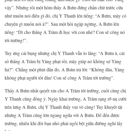
vậy”. Nhưng rồi một hôm thây A Bưm đứng chần chừ trước cửa
như muốn nói điều gì đó, chị Y Thanh lên tiếng: “A Bưm, mày có
chuyện gì muốn nói à?”. Sau một hồi ngập ngừng, A Bưm lên
tiếng: “Dì cho thằng A Trâm đi học với con nhé? Con sẽ cõng nó
tới trường!”.
Tuy ưng cái bụng nhưng chị Y Thanh vẫn lo lắng: “A Bưm à, cái
số thằng A Trâm bị Yàng phạt rồi, mày giúp nó không sợ Yàng
hả?”. Chẳng một phút đắn đo, A Bưm trả lời: “Không đâu, Yàng
không phạt người tốt đâu! Con sẽ cõng A Trâm tới trường”.
Thấy A Bưm nhất quyết xin cho A Trâm tới trường, cuối cùng chị
Y Thanh cũng đồng ý. Ngày khai trường, A Trâm rạng rỡ nụ cười
trên lưng A Bưm, chị Y Thanh thấy vui vô cùng! Tuy khuyết tật
nhưng A Trâm cũng lớn ngang ngửa với A Bưm. Để đến được
trường, nhiều khi đôi bạn nhỏ phải ngồi bệt giữa đường nghỉ lấy