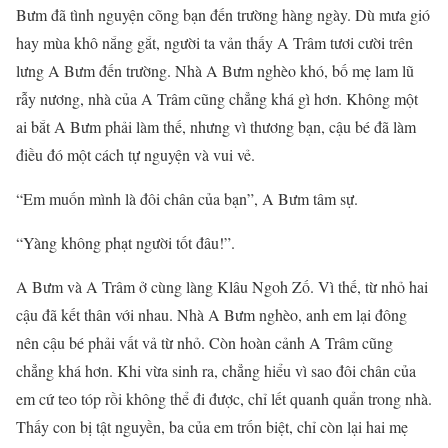
Bưm đã tình nguyện cõng bạn đến trường hàng ngày. Dù mưa gió
hay mùa khô nắng gắt, người ta vản thấy A Trâm tươi cười trên
lưng A Bưm đến trường. Nhà A Bưm nghèo khó, bố mẹ lam lũ
rẫy nương, nhà của A Trâm cũng chẳng khá gì hơn. Không một
ai bắt A Bưm phải làm thế, nhưng vì thương bạn, cậu bé đã làm
điều đó một cách tự nguyện và vui vẻ.
“Em muốn mình là đôi chân của bạn”, A Bưm tâm sự.
“Yàng không phạt người tốt đâu!”.
A Bưm và A Trâm ở cùng làng Klâu Ngoh Zố. Vì thế, từ nhỏ hai
cậu đã kết thân với nhau. Nhà A Bưm nghèo, anh em lại đông
nên cậu bé phải vất vả từ nhỏ. Còn hoàn cảnh A Trâm cũng
chẳng khá hơn. Khi vừa sinh ra, chẳng hiểu vì sao đôi chân của
em cứ teo tóp rồi không thể đi được, chỉ lết quanh quẩn trong nhà.
Thấy con bị tật nguyền, ba của em trốn biệt, chỉ còn lại hai mẹ