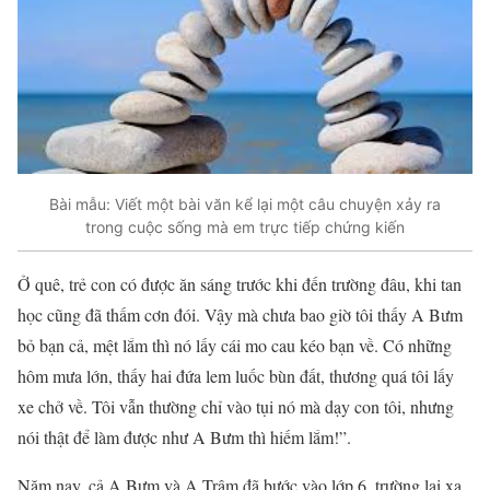
Bài mẫu: Viết một bài văn kể lại một câu chuyện xảy ra
trong cuộc sống mà em trực tiếp chứng kiến
Ở quê, trẻ con có được ăn sáng trước khi đến trường đâu, khi tan
học cũng đã thấm cơn đói. Vậy mà chưa bao giờ tôi thấy A Bưm
bỏ bạn cả, mệt lắm thì nó lấy cái mo cau kéo bạn về. Có những
hôm mưa lớn, thấy hai đứa lem luốc bùn đất, thương quá tôi lấy
xe chở về. Tôi vẫn thường chỉ vào tụi nó mà dạy con tôi, nhưng
nói thật để làm được như A Bưm thì hiếm lắm!”.
Năm nay, cả A Bưm và A Trâm đã bước vào lớp 6, trường lại xa