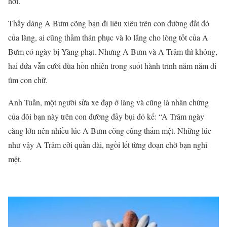
hơi.
Thấy dáng A Bưm cõng bạn đi liêu xiêu trên con đường đất đỏ
của làng, ai cũng thầm thán phục và lo lắng cho lòng tốt của A
Bưm có ngày bị Yàng phạt. Nhưng A Bưm và A Trâm thì không,
hai đứa vẫn cười đùa hồn nhiên trong suốt hành trình năm năm đi
tìm con chữ.
Anh Tuấn, một người sửa xe đạp ở làng và cũng là nhân chứng
của đôi bạn này trên con đường đầy bụi đỏ kể: “A Trâm ngày
càng lớn nên nhiều lúc A Bưm cõng cũng thấm mệt. Những lúc
như vậy A Trâm cởi quần dài, ngồi lết từng đoạn chờ bạn nghỉ
mệt.