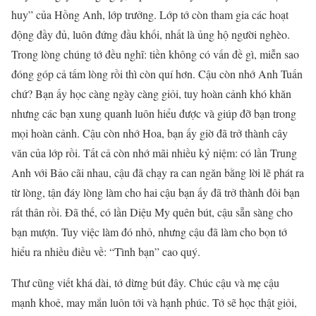
huy” của Hồng Anh, lớp trưởng. Lớp tớ còn tham gia các hoạt
động đầy đủ, luôn đứng đầu khối, nhất là ủng hộ người nghèo.
Trong lòng chúng tớ đều nghĩ: tiền không có vấn đề gì, miễn sao
đóng góp cả tấm lòng rồi thì còn quí hơn. Cậu còn nhớ Anh Tuấn
chứ? Bạn ấy học càng ngày càng giỏi, tuy hoàn cảnh khó khăn
nhưng các bạn xung quanh luôn hiểu được và giúp đỡ bạn trong
mọi hoàn cảnh. Cậu còn nhớ Hoa, bạn ấy giờ đã trở thành cây
văn của lớp rồi. Tất cả còn nhớ mãi nhiều kỷ niệm: có lần Trung
Anh với Bảo cãi nhau, cậu đã chạy ra can ngăn bằng lời lẽ phát ra
từ lòng, tận đáy lòng làm cho hai cậu bạn ấy đã trở thành đôi bạn
rất thân rồi. Đã thế, có lần Diệu My quên bút, cậu sẵn sàng cho
bạn mượn. Tuy việc làm đó nhỏ, nhưng cậu đã làm cho bọn tớ
hiểu ra nhiều điều về: “Tình bạn” cao quý.
Thư cũng viết khá dài, tớ dừng bút đây. Chúc cậu và mẹ cậu
mạnh khoẻ, may mắn luôn tới và hạnh phúc. Tớ sẽ học thật giỏi,