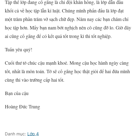
Tập thể lớp đang cố gắng là chi đội khăn hồng, là lớp dẫn đầu
khối cả về học tập lẫn kỉ luật. Chúng mình phấn đấu là lớp đạt
một trăm phần trăm vở sạch chữ đẹp. Năm nay các bạn chăm chỉ
học tập hơn. Mấy bạn nam bớt nghịch nên cô cũng đỡ lo. Giờ đây
ai cũng cố gắng để có kết quả tốt trong kì thi tốt nghiệp.
Tuấn yêu quý!
Cuối thư tớ chúc cậu mạnh khoẻ. Mong cậu học hành ngày càng
tốt, nhất là môn toán. Tớ sẽ cố gắng học thật giỏi để hai đứa mình
cùng thi vào trường cấp hai tốt.
Bạn của cậu
Hoàng Đức Trung
Danh mục:
Lớp 4