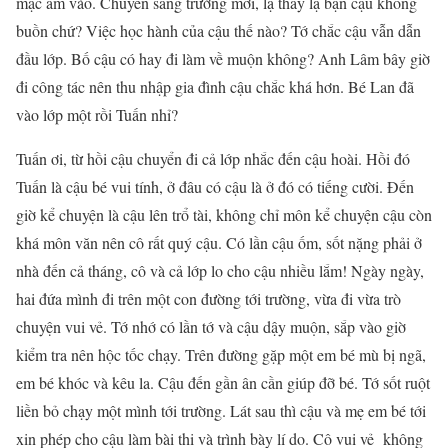
mặc ấm vào. Chuyển sang trường mới, lạ thầy lạ bạn cậu không
buồn chứ? Việc học hành của cậu thế nào? Tớ chắc cậu vẫn dẫn
đầu lớp. Bố cậu có hay đi làm về muộn không? Anh Lâm bây giờ
đi công tác nên thu nhập gia đình cậu chắc khá hơn. Bé Lan đã
vào lớp một rồi Tuấn nhỉ?
Tuấn ơi, từ hồi cậu chuyển đi cả lớp nhắc đến cậu hoài. Hồi đó
Tuấn là cậu bé vui tính, ở đâu có cậu là ở đó có tiếng cười. Đến
giờ kể chuyện là cậu lên trổ tài, không chỉ môn kể chuyện cậu còn
khá môn văn nên cô rất quý cậu. Có lần cậu ốm, sốt nặng phải ở
nhà đến cả tháng, cô và cả lớp lo cho cậu nhiều lắm! Ngày ngày,
hai đứa mình đi trên một con đường tới trường, vừa đi vừa trò
chuyện vui vẻ. Tớ nhớ có lần tớ và cậu dậy muộn, sắp vào giờ
kiểm tra nên hộc tốc chạy. Trên đường gặp một em bé mù bị ngã,
em bé khóc và kêu la. Cậu đến gần ân cần giúp đỡ bé. Tớ sốt ruột
liền bỏ chạy một mình tới trường. Lát sau thì cậu và mẹ em bé tới
xin phép cho cậu làm bài thi và trình bày lí do. Cô vui vẻ không