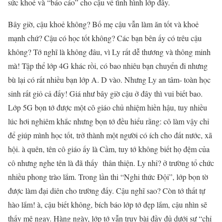
sức khoẻ và “báo cáo” cho cậu về tình hình lớp đây.
Bây giờ, cậu khoẻ không? Bố mẹ cậu vẫn làm ăn tốt và khoẻ
mạnh chứ? Cậu có học tốt không? Các bạn bên ấy có trêu cậu
không? Tớ nghĩ là không đâu, vì Ly rất dễ thương và thông minh
mà! Tập thể lớp 4G khác rồi, có bao nhiêu bạn chuyển đi nhưng
bù lại có rất nhiều bạn lớp A. D vào. Nhưng Ly an tâm- toàn học
sinh rất giỏ cả đấy! Giá như bây giờ cậu ở đây thì vui biết bao.
Lớp 5G bọn tớ được một cô giáo chủ nhiệm hiền hậu, tuy nhiều
lúc hơi nghiêm khắc nhưng bọn tớ đều hiểu rằng: cô làm vậy chỉ
để giúp mình học tốt, trở thành một người có ích cho đất nước, xã
hội. à quên, tên cô giáo ấy là Cầm, tuy tớ không biết họ đệm của
cô nhưng nghe tên là đã thấy thân thiện. Ly nhỉ? ở trường tổ chức
nhiều phong trào lắm. Trong lần thi “Nghi thức Đội”, lớp bọn tờ
được làm đại diên cho trường đấy. Cậu nghĩ sao? Còn tớ thất tự
hào lắm! à, cậu biết không, bích báo lớp tớ đẹp lắm, cậu nhìn sẽ
thấy mê ngay. Hàng ngày, lớp tớ vẫn truy bài đầy đủ dưới sự “chỉ