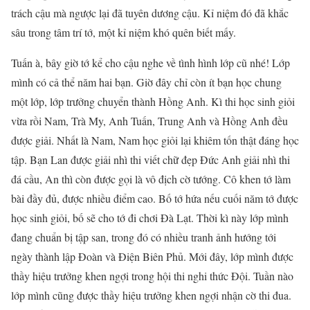
trách cậu mà ngược lại đã tuyên dương cậu. Kỉ niệm đó đã khắc
sâu trong tâm trí tớ, một kỉ niệm khó quên biết mấy.
Tuấn à, bây giờ tớ kể cho cậu nghe về tình hình lớp cũ nhé! Lớp
mình có cả thể năm hai bạn. Giờ đây chỉ còn ít bạn học chung
một lớp, lớp trưởng chuyển thành Hồng Anh. Kì thi học sinh giỏi
vừa rồi Nam, Trà My, Anh Tuấn, Trung Anh và Hồng Anh đều
được giải. Nhất là Nam, Nam học giỏi lại khiêm tốn thật đáng học
tập. Bạn Lan được giải nhì thi viết chữ đẹp Đức Anh giải nhì thi
đá cầu, An thì còn được gọi là vô địch cờ tướng. Cô khen tớ làm
bài đầy đủ, được nhiều điểm cao. Bố tớ hứa nếu cuối năm tớ được
học sinh giỏi, bố sẽ cho tớ đi chơi Đà Lạt. Thời kì này lớp mình
đang chuẩn bị tập san, trong đó có nhiều tranh ảnh hướng tới
ngày thành lập Đoàn và Điện Biên Phủ. Mới đây, lớp mình được
thầy hiệu trưởng khen ngợi trong hội thi nghi thức Đội. Tuần nào
lớp mình cũng được thầy hiệu trưởng khen ngợi nhận cờ thi đua.