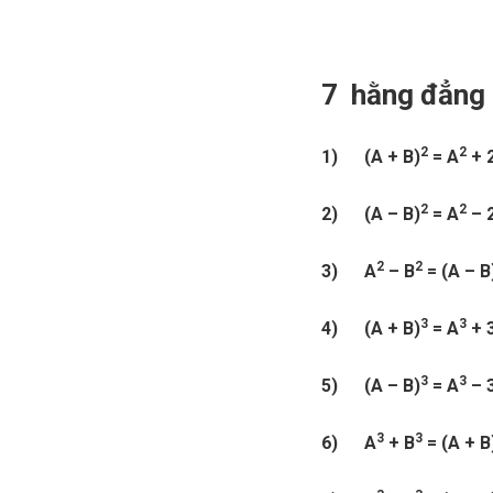
7 hằng đẳng 
2
2
1) (A + B)
= A
+ 
2
2
2) (A – B)
= A
– 
2
2
3) A
– B
= (A – B
3
3
4) (A + B)
= A
+ 
3
3
5) (A – B)
= A
– 
3
3
6) A
+ B
= (A + B