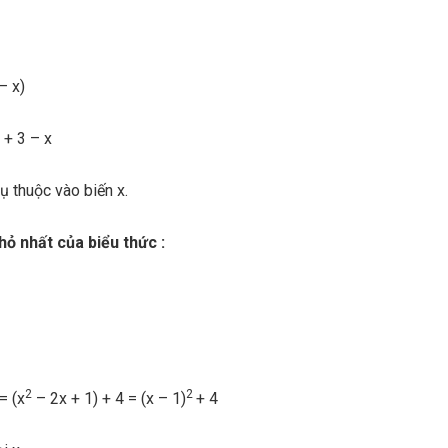
– x)
 + 3 – x
ụ thuộc vào biến x.
nhỏ nhất của biểu thức :
2
2
= (x
– 2x + 1) + 4 = (x – 1)
+ 4