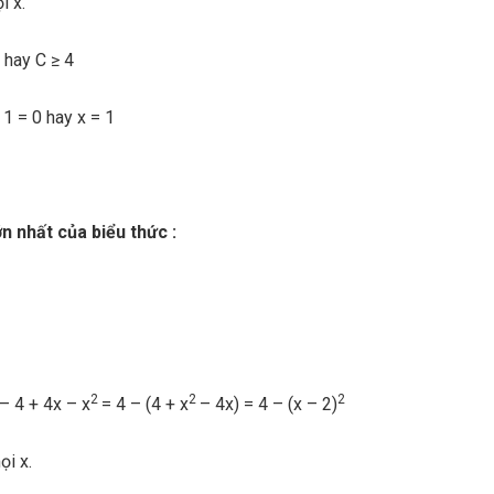
i x.
 hay C ≥ 4
 1 = 0 hay x = 1
1
ớn nhất của biểu thức :
2
2
2
 – 4 + 4x – x
= 4 – (4 + x
– 4x) = 4 – (x – 2)
ọi x.