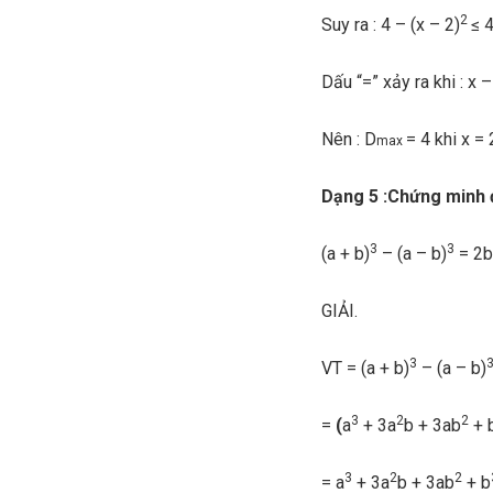
2
Suy ra : 4 – (x – 2)
≤ 
Dấu “=” xảy ra khi : x –
Nên : D
= 4 khi x = 
max
Dạng 5 :Chứng minh
3
3
(a + b)
– (a – b)
= 2b
GIẢI.
3
VT = (a + b)
– (a – b)
3
2
2
=
(
a
+ 3a
b + 3ab
+ 
3
2
2
= a
+ 3a
b + 3ab
+ b