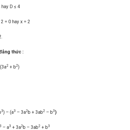
4 hay D ≤ 4
 2 = 0 hay x = 2
2.
 đẳng thức :
2
2
(3a
+ b
)
3
3
3
2
2
3
b
) – (a
– 3a
b + 3ab
– b
)
3
3
2
2
3
– a
+ 3a
b – 3ab
+ b