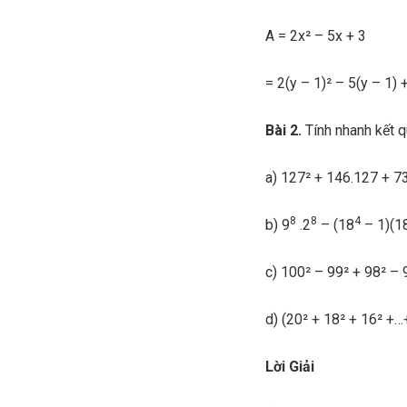
A = 2x² – 5x + 3
= 2(y – 1)² – 5(y – 1) 
Bài 2.
Tính nhanh kết q
a) 127² + 146.127 + 7
8
8
4
b) 9
.2
– (18
– 1)(1
c) 100² – 99² + 98² – 
d) (20² + 18² + 16² +…+
Lời Giải