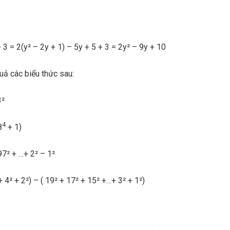
+ 3 = 2(y² – 2y + 1) – 5y + 5 + 3 = 2y² – 9y + 10
uả các biểu thức sau:
3²
4
8
+ 1)
97² + …+ 2² – 1²
 4² + 2²) – ( 19² + 17² + 15² +…+ 3² + 1²)