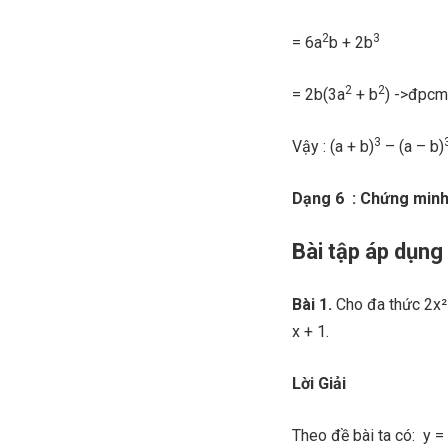
2
3
= 6a
b + 2b
2
2
= 2b(3a
+ b
) ->đpcm
3
Vậy : (a + b)
– (a – b)
Dạng 6 : Chứng minh
Bài tập áp dụn
Bài 1.
Cho đa thức 2x² 
x + 1.
Lời Giải
Theo đề bài ta có: y = 