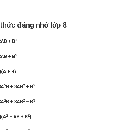
thức đáng nhớ lớp 8
2
2AB + B
2
2AB + B
)(A + B)
2
2
3
3A
B + 3AB
+ B
2
2
3
3A
B + 3AB
– B
2
2
)(A
– AB + B
)