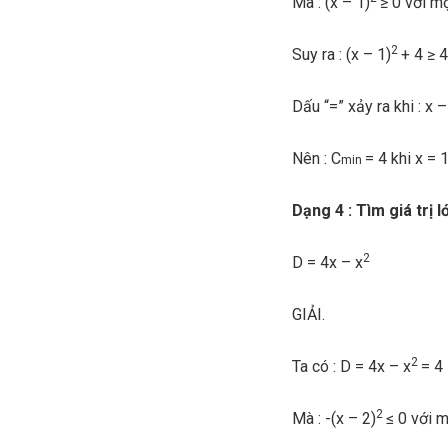
Mà : (x – 1)
≥ 0 với mọ
2
Suy ra : (x – 1)
+ 4 ≥ 4
Dấu “=” xảy ra khi : x –
Nên : C
= 4 khi x = 
min
Dạng 4 : Tìm giá trị l
2
D = 4x – x
GIẢI.
2
Ta có : D = 4x – x
= 4
2
Mà : -(x – 2)
≤ 0 với m