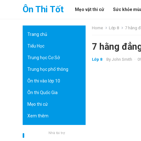
Ôn Thi Tốt
Mẹo vặt thi cử
Sức khỏe mùa
Home
Lớp 8
7 hằng đ
Trang chủ
7 hằng đẳng
Tiểu Học
Trung học Cơ Sở
Lớp 8
By
John Smith
·
0
Trung học phổ thông
Ôn thi vào lớp 10
Ôn thi Quốc Gia
Mẹo thi cử
Xem thêm
Nhà tài trợ