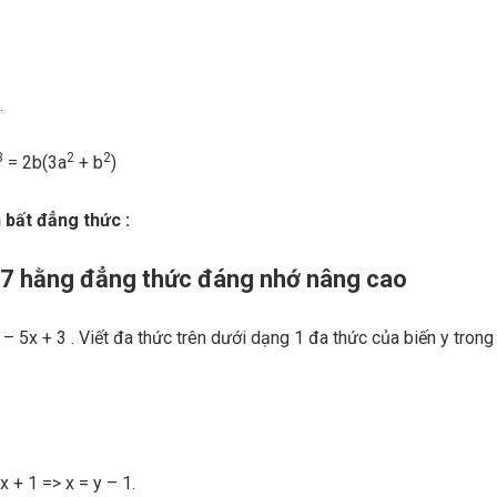
.
3
2
2
= 2b(3a
+ b
)
 bất đẳng thức :
g 7 hằng đẳng thức đáng nhớ nâng cao
– 5x + 3 . Viết đa thức trên dưới dạng 1 đa thức của biến y trong
x + 1 => x = y – 1.