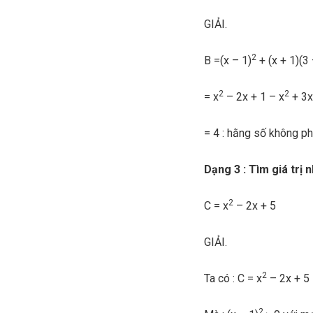
GIẢI.
2
B =(x – 1)
+ (x + 1)(3 
2
2
= x
– 2x + 1 – x
+ 3x
= 4 : hằng số không ph
Dạng 3 : Tìm giá trị 
2
C = x
– 2x + 5
GIẢI.
2
Ta có : C = x
– 2x + 5 
2