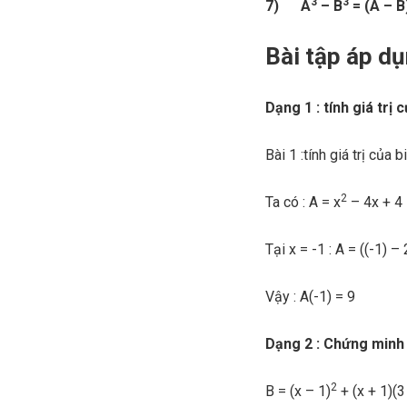
3
3
7) A
– B
= (A – B
Bài tập áp d
Dạng 1 : tính giá trị 
Bài 1 :tính giá trị của b
2
Ta có : A = x
– 4x + 4 
Tại x = -1 : A = ((-1) – 
Vậy : A(-1) = 9
Dạng 2 : Chứng minh 
2
B = (x – 1)
+ (x + 1)(3