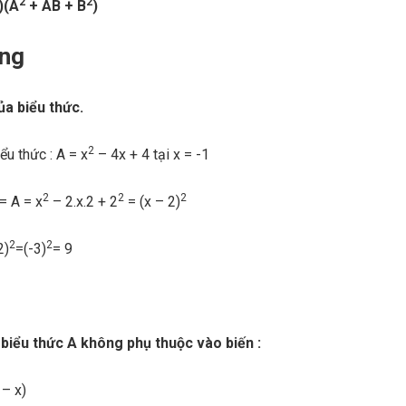
2
2
)(A
+ AB + B
)
ụng
của biểu thức.
2
iểu thức : A = x
– 4x + 4 tại x = -1
2
2
2
= A = x
– 2.x.2 + 2
= (x – 2)
2
2
2)
=(-3)
= 9
biểu thức A không phụ thuộc vào biến :
 – x)