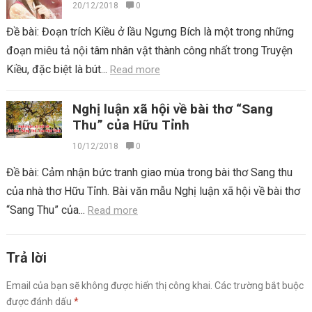
vật và bút pháp tả cảnh ngụ tình
20/12/2018
0
Đề bài: Đoạn trích Kiều ở lầu Ngưng Bích là một trong những
đoạn miêu tả nội tâm nhân vật thành công nhất trong Truyện
Kiều, đặc biệt là bút...
Read more
Nghị luận xã hội về bài thơ “Sang
Thu” của Hữu Tỉnh
10/12/2018
0
Đề bài: Cảm nhận bức tranh giao mùa trong bài thơ Sang thu
của nhà thơ Hữu Tỉnh. Bài văn mẫu Nghị luận xã hội về bài thơ
“Sang Thu” của...
Read more
Trả lời
Email của bạn sẽ không được hiển thị công khai.
Các trường bắt buộc
được đánh dấu
*