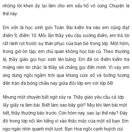
những lời khen ấy lại làm cho em xấu hổ vô cùng. Chuyện là
thế này:
Em vốn là học sinh giỏi Toán. Bài kiểm tra nào em cũng đạt
điểm 9, điểm 10. Mỗi lần thầy yêu cầu xướng điểm, em trả lời
rất rành rọt trước sự thán phục của bạn bè trong lớp. Một hôm,
trong giờ ôn tập, em chủ quan không học bài cũ. Theo thường
lệ, thầy giáo gọi học sinh lên bảng. Em đã có điểm kiểm tra
miệng nên tin chắc là thầy sẽ chẳng gọi đến mình. Vì vậy em
ung dung ngồi ngắm trời qua khung cửa sổ và tưởng tượng
đến trận đá bóng chiều nay giữa đội lớp em với lớp 6B.
Nhưng một chuyện bất ngờ xảy ra. Thầy giáo yêu cầu cả lớp
lấy giấy ra làm bài. Biết làm sao bây giờ? Mọi khi làm bài một
tiết, thầy thường báo trước. Còn hôm nay, sao lại thế này? Đây
đó trong lớp nổi lên tiếng xì xào thắc mắc của một số bạn. Em
ngơ ngác nhìn quanh một lượt. Bạn Hoa ngồi cạnh huých cùi