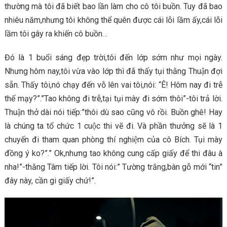
thường mà tôi đã biết bao lần làm cho cô tôi buồn. Tuy đã bao
nhiêu năm,nhưng tôi không thể quên được cái lỗi lầm ấy,cái lỗi
lầm tôi gây ra khiến cô buồn…
Đó là 1 buổi sáng đẹp trời,tôi đến lớp sớm như mọi ngày.
Nhưng hôm nay,tôi vừa vào lớp thì đã thấy tụi thằng Thuận đợi
sẵn. Thấy tôi,nó chạy đến vỗ lên vai tôi,nói: “Ê! Hôm nay đi trễ
thế mạy?”.”Tao không đi trễ,tại tụi mày đi sớm thôi”-tôi trả lời.
Thuận thở dài nói tiếp:”thôi dù sao cũng vô rồi. Buồn ghê! Hay
là chúng ta tổ chức 1 cuộc thi vẽ đi. Và phần thưởng sẽ là 1
chuyến đi tham quan phòng thí nghiệm của cô Bích. Tụi mày
đồng ý ko?”.” Ok,nhưng tao không cung cấp giấy để thi đâu à
nha!”-thằng Tâm tiếp lời. Tôi nói:” Tường trắng,bàn gỗ mới “tin”
đây này, cần gi giấy chứ!”.