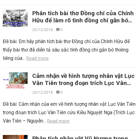
Phân tích bài thơ Đồng chí của Chính
Hữu để làm rõ tình đồng chí gắn bó
của anh bộ đội
20/12/2018
0
Đề bài: Em hãy phân tích bài thơ Đồng chí của Chính Hữu để
thấy bài thơ đã diễn tả sâu sắc tình đồng chí gắn bó thiêng
liêng của...
Read more
Cảm nhận về hình tượng nhân vật Lục
Vân Tiên trong đoạn trích Lục Vân
Tiên cứu Kiều Nguyệt Nga
20/12/2018
0
Đề bài: Cảm nhận của em về hình tượng nhân vật Lục Vân Tiên
trong đoạn trích Lục Vân Tiên cứu Kiều Nguyệt Nga (Trích Lục
Vân Tiên – Nguyễn...
Read more
Phân tích nhân vật Vũ Nương trong