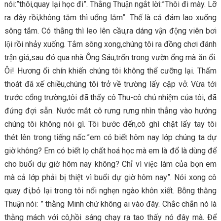
nói:”thôi,quay lại học đi”. Thằng Thuận ngắt lời:”Thôi đi mày. Lỡ
ra đây rồi,không tắm thì uổng lắm”. Thế là cả đám lao xuống
sông tắm. Có thằng thì leo lên cầu,ra dáng vận động viên bơi
lội rồi nhảy xuống. Tắm sông xong,chúng tôi ra đồng chơi đánh
trận giả,sau đó qua nhà Ông Sáu,trốn trong vườn ổng mà ăn ổi.
Ôi! Hương ổi chín khiến chúng tôi không thể cưỡng lại. Thấm
thoát đã xế chiều,chúng tôi trở về trường lấy cặp vở. Vừa tới
trước cổng trường,tôi đã thấy cô Thu-cô chủ nhiệm của tôi, đã
đứng đợi sẵn. Nước mắt cô rưng rưng nhìn thẳng vào hướng
chúng tôi không nói gì. Tôi bước đến,cô ghì chặt lấy tay tôi
thét lên trong tiếng nấc:”em có biết hôm nay lớp chúng ta dự
giờ không? Em có biết lọ chất hoá học mà em là đổ là dùng để
cho buổi dự giờ hôm nay không? Chỉ vì việc làm của bọn em
mà cả lớp phải bị thiệt vì buổi dự giờ hôm nay”. Nói xong cô
quay đi,bỏ lại trong tôi nổi nghẹn ngào khôn xiết. Bỗng thằng
Thuận nói: ” thằng Minh chứ không ai vào đây. Chắc chắn nó là
thằng mách với cô,hồi sáng chạy ra tao thấy nó đây mà. Để