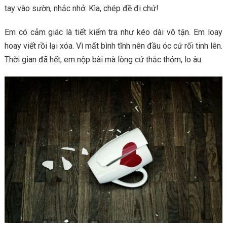
tay vào sườn, nhắc nhở: Kìa, chép đề đi chứ!
Em có cảm giác là tiết kiểm tra như kéo dài vô tận. Em loay
hoay viết rồi lại xóa. Vì mất bình tĩnh nên đầu óc cứ rối tinh lên.
Thời gian đã hết, em nộp bài mà lòng cứ thắc thỏm, lo âu.