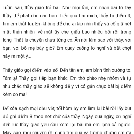
Tuần sau, thầy giáo trả bài. Như mọi lần, em nhận bài từ tay
thầy để phát cho các bạn. Liếc qua bài mình, thấy bị điểm 3,
tim em thắt lại. Em không để cho ai kịp nhìn thấy và cố giữ nét
mặt thản nhiên, vẻ mặt ấy che giấu bao nhiêu bối rối trong
lòng. Thật là chuyện chưa từng có. Ăn nói làm sao với thầy, với
bạn, với bố mẹ bây giờ? Em quay cuồng lo nghĩ và bất chợt
nảy ra một ý…
Thầy giáo gọi điểm vào sổ. Đến tên em, em bình tĩnh xướng to:
Tám ạ! Thầy gọi tiếp bạn khác. Em thở phào nhẹ nhõm và tự
nhủ chắc thầy giáo sẽ không để ý vì có gần chục bài bị điểm
kém cơ mà!
Để xóa sạch mọi dấu vết, tối hôm ấy em làm lại bài rồi lấy bút
đỏ ghi điểm 8 theo nét chữ của thầy. Ngày qua ngày, cứ nghĩ
đến lúc thầy giáo yêu cầu xem lại bài mà em lạnh cả người.
May sao, mọi chuyện rồi cũng trôi qua và tưởng chừng em đã