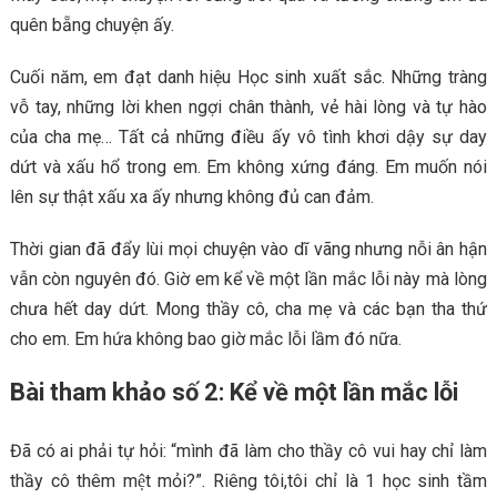
quên bẵng chuyện ấy.
Cuối năm, em đạt danh hiệu Học sinh xuất sắc. Những tràng
vỗ tay, những lời khen ngợi chân thành, vẻ hài lòng và tự hào
của cha mẹ… Tất cả những điều ấy vô tình khơi dậy sự day
dứt và xấu hổ trong em. Em không xứng đáng. Em muốn nói
lên sự thật xấu xa ấy nhưng không đủ can đảm.
Thời gian đã đẩy lùi mọi chuyện vào dĩ vãng nhưng nỗi ân hận
vẫn còn nguyên đó. Giờ em kể về một lần mắc lỗi này mà lòng
chưa hết day dứt. Mong thầy cô, cha mẹ và các bạn tha thứ
cho em. Em hứa không bao giờ mắc lỗi lầm đó nữa.
Bài tham khảo số 2: Kể về một lần mắc lỗi
Đã có ai phải tự hỏi: “mình đã làm cho thầy cô vui hay chỉ làm
thầy cô thêm mệt mỏi?”. Riêng tôi,tôi chỉ là 1 học sinh tầm