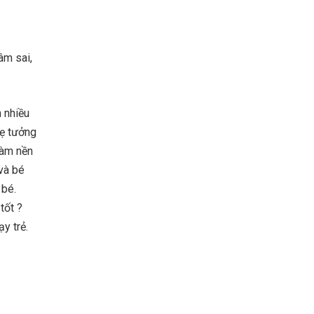
âm sai,
 nhiều
mẹ tưởng
làm nền
và bé
 bé.
tốt ?
y trẻ.