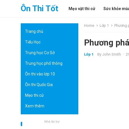
Ôn Thi Tốt
Mẹo vặt thi cử
Sức khỏe mùa
Home
Lớp 1
Phương p
Trang chủ
Phương pháp
Tiểu Học
Trung học Cơ Sở
Lớp 1
By
John Smith
·
2
Trung học phổ thông
Ôn thi vào lớp 10
Ôn thi Quốc Gia
Mẹo thi cử
Xem thêm
Nhà tài trợ