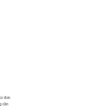
 từ đơn
ng cần