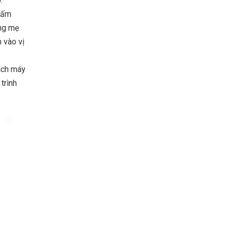
.
 tấm
ựng mẹ
 vào vị
cách máy
trình