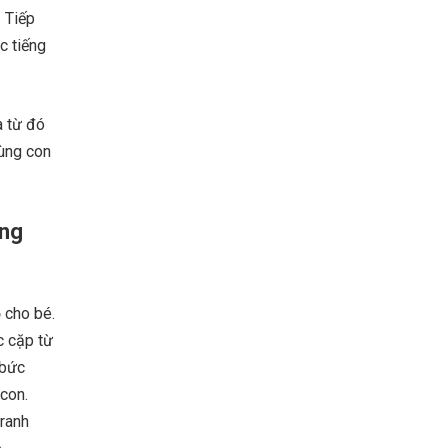
. Tiếp
c tiếng
a từ đó
ùng con
ông
 cho bé.
c cặp từ
 bức
con.
tranh