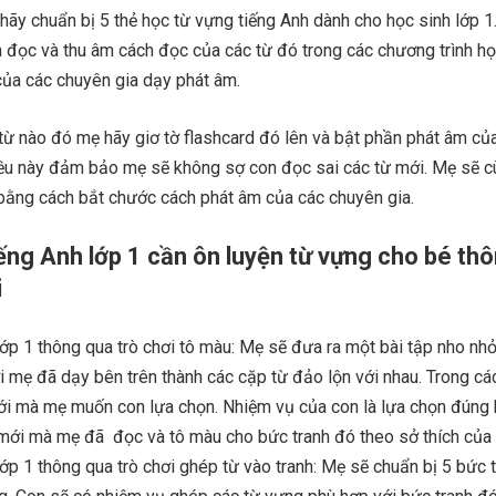
 hãy chuẩn bị 5 thẻ học từ vựng tiếng Anh dành cho học sinh lớp 1
 đọc và thu âm cách đọc của các từ đó trong các chương trình họ
của các chuyên gia dạy phát âm.
ừ nào đó mẹ hãy giơ tờ flashcard đó lên và bật phần phát âm củ
ều này đảm bảo mẹ sẽ không sợ con đọc sai các từ mới. Mẹ sẽ c
 bằng cách bắt chước cách phát âm của các chuyên gia.
iếng Anh lớp 1 cần ôn luyện từ vựng cho bé th
i
ớp 1 thông qua trò chơi tô màu: Mẹ sẽ đưa ra một bài tập nho nhỏ
 mẹ đã dạy bên trên thành các cặp từ đảo lộn với nhau. Trong cá
ới mà mẹ muốn con lựa chọn. Nhiệm vụ của con là lựa chọn đúng
 mới mà mẹ đã đọc và tô màu cho bức tranh đó theo sở thích của 
ớp 1 thông qua trò chơi ghép từ vào tranh: Mẹ sẽ chuẩn bị 5 bức 