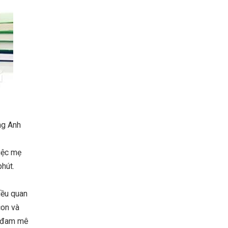
ng Anh
iệc mẹ
phút.
iều quan
con và
a đam mê