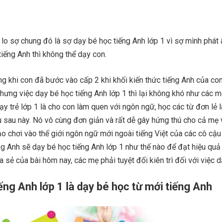
o sợ chung đó là sợ dạy bé học tiếng Anh lớp 1 vì sợ mình phát 
tiếng Anh thì không thể dạy con.
g khi con đã bước vào cấp 2 khi khối kiến thức tiếng Anh của con
hưng việc dạy bé học tiếng Anh lớp 1 thì lại không khó như các 
ạy trẻ lớp 1 là cho con làm quen với ngôn ngữ, học các từ đơn lẻ 
u sau này. Nó vô cùng đơn giản và rất dễ gây hứng thú cho cả mẹ 
 chơi vào thế giới ngôn ngữ mới ngoài tiếng Việt của các cô cậu
g Anh sẽ dạy bé học tiếng Anh lớp 1 như thế nào để đạt hiệu quả 
 sẻ của bài hôm nay, các mẹ phải tuyệt đối kiên trì đối với việc dạ
ếng Anh lớp 1 là dạy bé học từ mới tiếng Anh