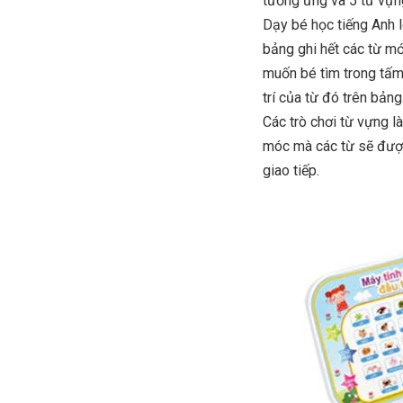
tương ứng và 5 từ vựn
Dạy bé học tiếng Anh 
bảng ghi hết các từ m
muốn bé tìm trong tấm 
trí của từ đó trên bảng
Các trò chơi từ vựng l
móc mà các từ sẽ được 
giao tiếp.