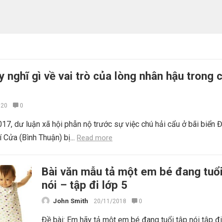
 nghĩ gì về vai trò của lòng nhân hậu trong 
020
0
17, dư luận xã hội phẫn nộ trước sự việc chú hải cẩu ở bãi biển 
 Cửa (Bình Thuận) bị...
Read more
Bài văn mẫu tả một em bé đang tuổi
nói – tập đi lớp 5
John Smith
20/11/2018
0
Đề bài: Em hãy tả một em bé đang tuổi tập nói tập đi