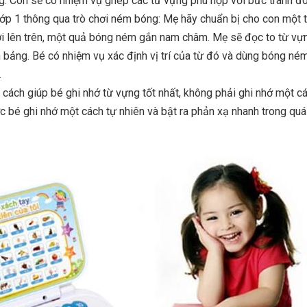
g. Con sẽ có nhiệm vụ ghép các từ vựng phù hợp với bức tranh đó
lớp 1 thông qua trò chơi ném bóng: Mẹ hãy chuẩn bị cho con một
ới lên trên, một quả bóng ném gắn nam châm. Mẹ sẽ đọc to từ v
bảng. Bé có nhiệm vụ xác định vị trí của từ đó và dùng bóng ném
.
à cách giúp bé ghi nhớ từ vựng tốt nhất, không phải ghi nhớ một 
bé ghi nhớ một cách tự nhiên và bật ra phản xạ nhanh trong quá 