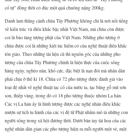
cổ tự” đồng thời có đúc một quả chuông nặng 200kg.
Danh lam thắng cảnh chùa Tây Phương không chỉ là nơi nổi tiếng
về kiến trúc và điêu khắc bậc nhất Việt Nam, mà chùa còn được
coi là bảo tàng tượng phật của Việt Nam. Những pho tượng ở
chùa được coi là những kiệt tác hiếm có của nghệ thuật điêu khắc
tôn giáo. Theo những tài liệu cũ thì nguồn gốc của những pho
tượng của chùa Tây Phương chính là hiện thực của cuộc sống
hàng ngày, nghèo nàn, khổ cực, đặc biệt là nạn đói mà nhân dân
phải chịu ở thế kỉ 18. Chùa có 72 pho tượng được đánh giá vào
loại đệ nhất về nghệ thuật tạc cổ của nước ta, tạc bằng gỗ mít sơn
son, thiếp vàng, trong đó có 18 pho tượng thuộc nhóm La hán.
Các vị La hán ấy là hình tượng được các nghệ nhân điêu khắc
mượn sự tích tu hành của các vị đệ tử Phật nhằm mô tả những con
người sống trong xã hội đương thời. Dưới bàn tay tài hoa của các
nghệ nhân dân gian các pho tượng hiện ra mỗi người một vẻ, một