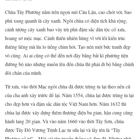
Chùa Tây Phương nằm trên ngọn núi Câu Lậu, cao chót vót, bao
phủ xung quanh là cây xanh. Ngôi chùa có diện tích khá rộng,
cảnh tượng cây xanh bao vây trù phú đậm sắc dân tộc cổ xưa,
hoang sơ mộc mạc. Cảnh thiên nhiên hùng vĩ với lối kiến trúc
thiêng liêng mà líu lo tiếng chim hót. Tạo nên một bức tranh đẹp
vô cùng. Ai ai cũng có thể đến nơi đây bằng bất kì phương tiện
đường bộ nào nhưng muốn lên đến chùa thì phải đi bộ bằng chính
đôi chân của mình.
Từ xưa, vào thời Mạc ngôi chùa đã được trùng tu lại theo nền cũ
của cha anh xây trước để lại. Năm 1554, chùa lại được trùng tu lại
cho đẹp hơn và đậm sắc dân tộc Việt Nam hơn. Năm 1632 thì
chùa lại được xây dựng thêm thượng điện ba gian, hậu cung cùng
hành lang 20 gian. Và vào năm 1660 vào thời Tây Sơn, chùa
được Tây Đô Vương Trịnh Lạc tu sửa lại và lấy tên là “Tây
Phương cổ tự” – Một cái tên truyền thống và đẹp đẽ. Nhưng nhờ