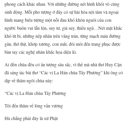
phong cách khác nhau. Với những đường nét hình khối vô cùng
sinh động. Mỗi pho tượng ở đây có sự hài hòa nội tâm và ngoại
hình mang biểu tượng một nỗi đau khổ khôn nguôi của con
người: buồn vui lẫn lộn, suy tư, giả suy, thiếu ngủ…Nét mặt khắc
khổ từ bi, những nếp nhăn trên vầng trán, từng mạch máu đường
gân, thớ thịt, khớp xương, con mắt, đôi môi đến trang phục được
bàn tay các nghệ nhân khắc họa diệu kì.
Ai đến chùa đều có ấn tượng sâu sắc, vì thế mà nhà thơ Huy Cận
đã sáng tác bài thơ “Các vị La Hán chùa Tây Phương” khi ông có
dịp về thăm ngôi chùa này:
“Các vị La Hán chùa Tây Phương
Tôi đến thăm về lòng vấn vương
Hà chẳng phải đây là xứ Phật