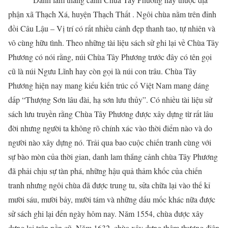
phận xã Thạch Xá, huyện Thạch Thất . Ngôi chùa nằm trên đỉnh
đồi Câu Lậu – Vị trí có rất nhiều cảnh đẹp thanh tao, tự nhiên và
vô cùng hữu tình. Theo những tài liệu sách sử ghi lại về Chùa Tây
Phương có nói rằng, núi Chùa Tây Phương trước đây có tên gọi
cũ là núi Ngưu Lĩnh hay còn gọi là núi con trâu. Chùa Tây
Phương hiện nay mang kiểu kiến trúc cổ Việt Nam mang dáng
dấp “Thượng Sơn lâu đài, hạ sơn lưu thủy”. Có nhiều tài liệu sử
sách lưu truyền rằng Chùa Tây Phương được xây dựng từ rất lâu
đời nhưng người ta không rõ chính xác vào thời điểm nào và do
người nào xây dựng nó. Trải qua bao cuộc chiến tranh cùng với
sự bào mòn của thời gian, danh lam thắng cảnh chùa Tây Phương
đã phải chịu sự tàn phá, những hậu quả thảm khốc của chiến
tranh nhưng ngôi chùa đã được trung tu, sửa chữa lại vào thế kỉ
mười sáu, mười bảy, mười tám và những dấu mốc khác nữa được
sử sách ghi lại đến ngày hôm nay. Năm 1554, chùa được xây
dựng lại trên nền cũ. Năm 1632, chùa xây dựng thêm thượng điện