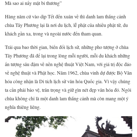
Mà sao ai nấy mặt bi thương”
Hàng năm cứ vào dịp Tết đến xuân về thì danh lam thắng cảnh
chùa Tây Phương lại là nơi du lịch, lễ phật của nhiều phật tử, du
khách gần xa, trong và ngoài nước đến tham quan.
Trải qua bao thời gian, biến đổi lịch sử, những pho tượng ở chùa
Tây Phương đã để lại trong lòng mỗi người, mỗi du khách những
ấn tượng sâu đậm về nền nghệ thuật Việt Nam, với giá trị độc đáo
về nghệ thuật và Phật học. Năm 1962, chùa vinh dự được Bộ Văn
hóa công nhận là Di tích lịch sử văn hóa Quốc gia. Vì vậy chúng
ta cần phải bảo vệ, trân trọng và giữ gìn nét đẹp văn hóa đó. Ngôi
chùa không chỉ là một danh lam thắng cảnh mà còn mang một ý
nghĩa thiêng liêng.