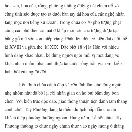
hoa sen, hoa cúc, rồng, phượng những đường nét chạm trổ vô
cùng tinh sảo được tạo ra dưới bàn tay tài hoa của các nghệ nhân
làng mộc nổi tiếng xứ Đoàn. Trong chùa có 70 pho tượng phật
cùng các phù điêu có mặt ở khắp mọi nơi, các tượng được tạc
bằng gỗ mít sơn son thiếp vàng. Phần lớn đều có niên đại cuối thế
kỉ XVIII và giữa thế kỉ XIX. Đặc biệt 18 vị la Hán với nhiều
hình dáng khác nhau, kẻ đứng người ngồi mỗi vị một dáng vẻ
khác nhau nhằm phản ánh thực tại cuộc sống trần gian với kiếp
luân hồi của người đời.
Lên đỉnh chùa cảnh đẹp và yên tĩnh làm cho lòng người
nhẹ nhõm như đã bỏ lại cõi nhân gian ồn ào bụi bặm đầy bon
chen. Với kiến trúc độc đáo, giao thông thuận tiện danh lam thắng
cảnh chùa Tây Phương đang là điểm du lịch hấp dẫn cho du
khách thập phương thưởng ngoạn. Hàng năm, Lễ hội chùa Tây
Phương thường tổ chức ngày chính thức vào ngày mồng 6 tháng