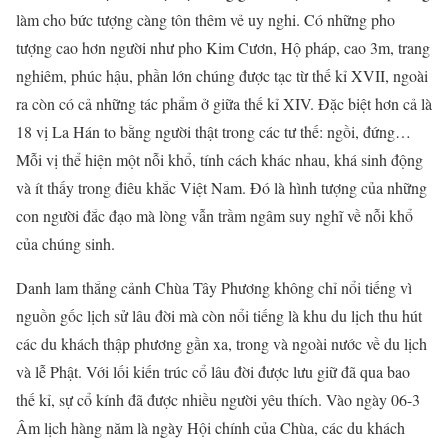
làm cho bức tượng càng tôn thêm vẻ uy nghi. Có những pho
tượng cao hơn người như pho Kim Cươn, Hộ pháp, cao 3m, trang
nghiêm, phúc hậu, phần lớn chúng được tạc từ thế kỉ XVII, ngoài
ra còn có cả những tác phẩm ở giữa thế kỉ XIV. Đặc biệt hơn cả là
18 vị La Hán to bằng người thật trong các tư thế: ngồi, đứng…
Mỗi vị thể hiện một nỗi khổ, tính cách khác nhau, khá sinh động
và ít thấy trong điêu khắc Việt Nam. Đó là hình tượng của những
con người đắc đạo mà lòng vẫn trầm ngâm suy nghĩ về nỗi khổ
của chúng sinh.
Danh lam thắng cảnh Chùa Tây Phương không chỉ nổi tiếng vì
nguồn gốc lịch sử lâu đời mà còn nổi tiếng là khu du lịch thu hút
các du khách thập phương gần xa, trong và ngoài nước về du lịch
và lễ Phật. Với lối kiến trúc cổ lâu đời được lưu giữ đã qua bao
thế kỉ, sự cổ kính đã được nhiều người yêu thích. Vào ngày 06-3
Âm lịch hàng năm là ngày Hội chính của Chùa, các du khách