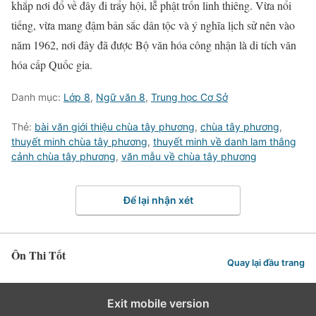
khắp nơi đổ về đây đi trẩy hội, lễ phật trốn linh thiêng. Vừa nổi
tiếng, vừa mang đậm bản sắc dân tộc và ý nghĩa lịch sử nên vào
năm 1962, nơi đây đã được Bộ văn hóa công nhận là di tích văn
hóa cấp Quốc gia.
Danh mục:
Lớp 8
,
Ngữ văn 8
,
Trung học Cơ Sở
Thẻ:
bài văn giới thiệu chùa tây phương
,
chùa tây phương
,
thuyết minh chùa tây phương
,
thuyết minh về danh lam thắng
cảnh chùa tây phương
,
văn mẫu về chùa tây phương
Để lại nhận xét
Ôn Thi Tốt
Quay lại đầu trang
Exit mobile version