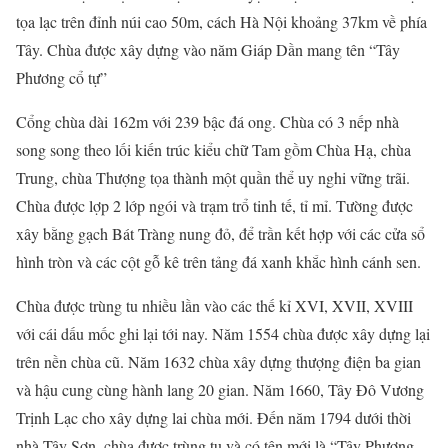
tọa lạc trên đỉnh núi cao 50m, cách Hà Nội khoảng 37km về phía
Tây. Chùa được xây dựng vào năm Giáp Dần mang tên “Tây
Phương cổ tự”
Cổng chùa dài 162m với 239 bậc đá ong. Chùa có 3 nếp nhà
song song theo lối kiến trúc kiểu chữ Tam gồm Chùa Hạ, chùa
Trung, chùa Thượng tọa thành một quần thể uy nghi vững trãi.
Chùa được lợp 2 lớp ngói và trạm trổ tinh tế, tỉ mỉ. Tường được
xây bằng gạch Bát Tràng nung đỏ, để trần kết hợp với các cửa sổ
hình tròn và các cột gỗ kê trên tảng đá xanh khắc hình cánh sen.
Chùa được trùng tu nhiều lần vào các thế kỉ XVI, XVII, XVIII
với cái dấu mốc ghi lại tới nay. Năm 1554 chùa được xây dựng lại
trên nền chùa cũ. Năm 1632 chùa xây dựng thượng điện ba gian
và hậu cung cùng hành lang 20 gian. Năm 1660, Tây Đô Vương
Trịnh Lạc cho xây dựng lai chùa mới. Đến năm 1794 dưới thời
nhà Tây Sơn, chùa được trùng tu và có tên mới là “Tây Phương