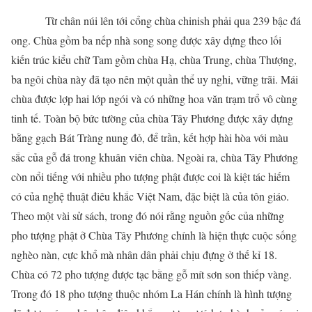
Từ chân núi lên tới cổng chùa chinish phải qua 239 bậc đá
ong. Chùa gồm ba nếp nhà song song được xây dựng theo lối
kiến trúc kiểu chữ Tam gồm chùa Hạ, chùa Trung, chùa Thượng,
ba ngôi chùa này đã tạo nên một quần thể uy nghi, vững trãi. Mái
chùa được lợp hai lớp ngói và có những hoa văn trạm trổ vô cùng
tinh tế. Toàn bộ bức tường của chùa Tây Phương được xây dựng
bằng gạch Bát Tràng nung đỏ, để trần, kết hợp hài hòa với màu
sắc của gỗ đá trong khuân viên chùa. Ngoài ra, chùa Tây Phương
còn nổi tiếng với nhiều pho tượng phật được coi là kiệt tác hiếm
có của nghệ thuật điêu khắc Việt Nam, đặc biệt là của tôn giáo.
Theo một vài sử sách, trong đó nói rằng nguồn gốc của những
pho tượng phật ở Chùa Tây Phương chính là hiện thực cuộc sống
nghèo nàn, cực khổ mà nhân dân phải chịu đựng ở thế kỉ 18.
Chùa có 72 pho tượng được tạc bằng gỗ mít sơn son thiếp vàng.
Trong đó 18 pho tượng thuộc nhóm La Hán chính là hình tượng