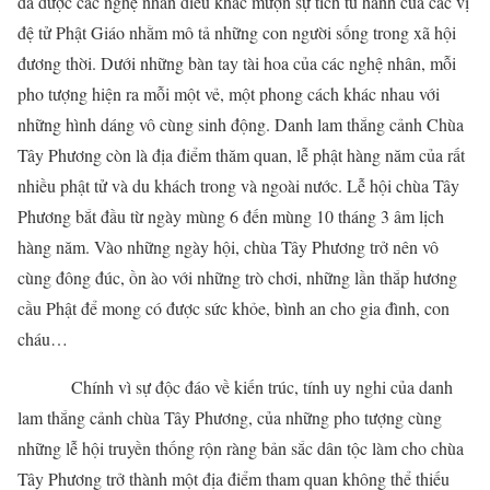
đã được các nghệ nhân điêu khắc mượn sự tích tu hành của các vị
đệ tử Phật Giáo nhằm mô tả những con người sống trong xã hội
đương thời. Dưới những bàn tay tài hoa của các nghệ nhân, mỗi
pho tượng hiện ra mỗi một vẻ, một phong cách khác nhau với
những hình dáng vô cùng sinh động. Danh lam thắng cảnh Chùa
Tây Phương còn là địa điểm thăm quan, lễ phật hàng năm của rất
nhiều phật tử và du khách trong và ngoài nước. Lễ hội chùa Tây
Phương bắt đầu từ ngày mùng 6 đến mùng 10 tháng 3 âm lịch
hàng năm. Vào những ngày hội, chùa Tây Phương trở nên vô
cùng đông đúc, ồn ào với những trò chơi, những lần thắp hương
cầu Phật để mong có được sức khỏe, bình an cho gia đình, con
cháu…
Chính vì sự độc đáo về kiến trúc, tính uy nghi của danh
lam thắng cảnh chùa Tây Phương, của những pho tượng cùng
những lễ hội truyền thống rộn ràng bản sắc dân tộc làm cho chùa
Tây Phương trở thành một địa điểm tham quan không thể thiếu