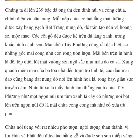
Chúng ta đi lên 239 bậc đá ong thì đến đỉnh núi và cổng chùa,
chính điện và hậu cung. Mỗi nếp chùa có hai tầng mái, tường
được xây bằng gạch Bát Tràng nung đỏ, để trần tạo nên vẻ hoang
sơ, mộc mạc. Các cột gỗ đều được kê trên đá tảng xanh, trong
khắc hình cánh sen. Mái chùa Tây Phương cũng rất đặc biệt, có
những góc mái cong như con rồng uốn lượn. Mái bên trên in hình
lá đề, lớp dưới lót mái vuông sơn ngũ sắc như màu áo cà sa. Xung
quanh diềm mái của ba tòa nhà đều trạm trổ tinh tế, các đầu mái
đao cũng bằng đất nung đỏ nổi lên hình hoa lá, rồng bay, giàu sức
truyền cảm. Nhìn từ xa ta thấy danh lam thắng cảnh chùa Tây
Phương như một ngọn núi um tùm xanh lá cây cỏ nhưng nổi bật
lên trên ngọn núi đó là mái chùa cong cong mà như cổ xưa trù
phú.
Chùa nổi tiếng với rất nhiều pho tượn, ngôi tượng thần thánh, vị
La Hán và Phật đều được tạc bằng gỗ và được sơn son thiếp vàng