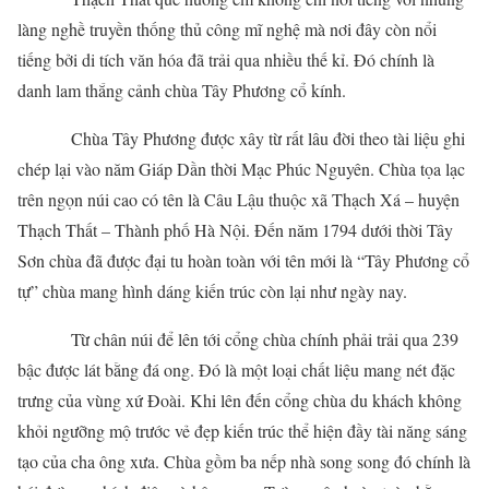
làng nghề truyền thống thủ công mĩ nghệ mà nơi đây còn nổi
tiếng bởi di tích văn hóa đã trải qua nhiều thế kỉ. Đó chính là
danh lam thắng cảnh chùa Tây Phương cổ kính.
Chùa Tây Phương được xây từ rất lâu đời theo tài liệu ghi
chép lại vào năm Giáp Dần thời Mạc Phúc Nguyên. Chùa tọa lạc
trên ngọn núi cao có tên là Câu Lậu thuộc xã Thạch Xá – huyện
Thạch Thất – Thành phố Hà Nội. Đến năm 1794 dưới thời Tây
Sơn chùa đã được đại tu hoàn toàn với tên mới là “Tây Phương cổ
tự” chùa mang hình dáng kiến trúc còn lại như ngày nay.
Từ chân núi để lên tới cổng chùa chính phải trải qua 239
bậc được lát bằng đá ong. Đó là một loại chất liệu mang nét đặc
trưng của vùng xứ Đoài. Khi lên đến cổng chùa du khách không
khỏi ngưỡng mộ trước vẻ đẹp kiến trúc thể hiện đầy tài năng sáng
tạo của cha ông xưa. Chùa gồm ba nếp nhà song song đó chính là