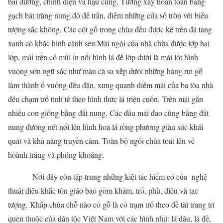
bái đường, chính điện và hậu cung. Tường xây hoàn toàn bằng
gạch bát tràng nung đỏ để trần, điểm những cửa sổ tròn với biểu
tượng sắc không. Các cột gỗ trong chùa đều được kê trên đá tảng
xanh có khắc hình cánh sen.Mái ngói của nhà chùa được lợp hai
lớp, mái trên có múi in nổi hình lá đề lớp dưới là mái lót hình
vuông sơn ngũ sắc như màu cà sa xếp dưới những hàng rui gỗ
làm thành ô vuông đều đặn, xung quanh diềm mái của ba tòa nhà
đều chạm trổ tinh tế theo hình thức lá triện cuốn. Trên mái gắn
nhiều con giống bằng đất nung. Các đầu mái đao cũng bằng đất
nung đường nét nổi lên hình hoa lá rồng phương giàu sức khái
quát và khả năng truyền cảm. Toàn bộ ngôi chùa toát lên vẻ
hoành tráng và phóng khoáng.
Nơi đây còn tập trung những kiệt tác hiếm có của nghệ
thuật điêu khắc tôn giáo bao gồm khảm, trổ, phù, điêu và tạc
tượng. Khắp chùa chỗ nào có gỗ là có trạm trổ theo đề tài trang trí
quen thuộc của dân tộc Việt Nam với các hình như: lá dâu, lá đề,