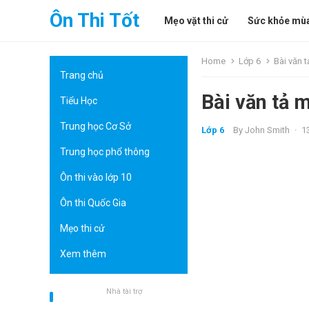
Ôn Thi Tốt
Mẹo vặt thi cử
Sức khỏe mùa
Home
Lớp 6
Bài văn t
Trang chủ
Bài văn tả 
Tiểu Học
Trung học Cơ Sở
Lớp 6
By
John Smith
·
1
Trung học phổ thông
Ôn thi vào lớp 10
Ôn thi Quốc Gia
Mẹo thi cử
Xem thêm
Nhà tài trợ