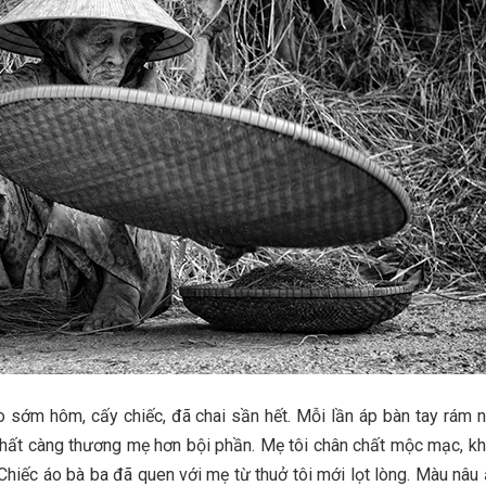
o sớm hôm, cấy chiếc, đã chai sần hết. Mỗi lần áp bàn tay rám 
i thất càng thương mẹ hơn bội phần. Mẹ tôi chân chất mộc mạc, k
 Chiếc áo bà ba đã quen với mẹ từ thuở tôi mới lọt lòng. Màu nâu