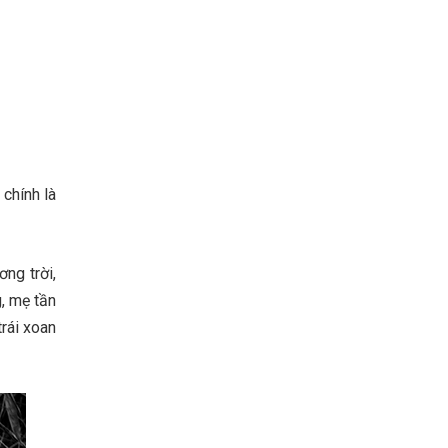
 chính là
ng trời,
, mẹ tần
rái xoan