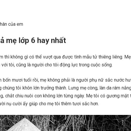
 thân của em
ả mẹ lớp 6 hay nhất
m thì không gì có thể vượt qua được tình mẫu tử thiêng liêng. Mẹ
 với tôi, cũng là người cho tôi động lực trong cuộc sống.
 bốn mươi tuổi rồi, mẹ không phải là người phụ nữ sắc nước hươ
g chúng tôi khôn lớn trưởng thành. Lưng mẹ còng, làn da rám nắng
g, chắt chiu nuôi con không lớn từng ngày. Mẹ tôi có gương mặt t
ười nụ cười ấy giúp cho mẹ tôi thêm tươi sắc hơn.