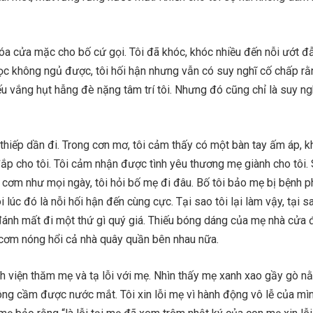
óa cửa mặc cho bố cứ gọi. Tôi đã khóc, khóc nhiều đến nỗi ướt 
rọc không ngủ được, tôi hối hận nhưng vẫn có suy nghĩ cố chấp r
u vắng hụt hẫng đè nặng tâm trí tôi. Nhưng đó cũng chỉ là suy ng
thiếp dần đi. Trong cơn mơ, tôi cảm thấy có một bàn tay ấm áp, 
đắp cho tôi. Tôi cảm nhận được tình yêu thương mẹ giành cho tôi.
 cơm như mọi ngày, tôi hỏi bố mẹ đi đâu. Bố tôi bảo mẹ bị bệnh 
i lúc đó là nỗi hối hận đến cùng cực. Tại sao tôi lại làm vậy, tại sa
ánh mất đi một thứ gì quý giá. Thiếu bóng dáng của mẹ nhà cửa đ
cơm nóng hổi cả nhà quây quần bên nhau nữa.
h viện thăm mẹ và tạ lỗi với mẹ. Nhìn thấy mẹ xanh xao gầy gò n
ng cầm được nước mắt. Tôi xin lỗi mẹ vì hành động vô lễ của mìn