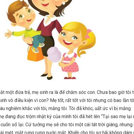
mắt một đứa trẻ, mẹ sinh ra là để chăm sóc con. Chưa bao giờ tôi t
nh vô điều kiện vì con? Mẹ tốt, rất tốt với tôi nhưng có bao lần tô
u nghiêm khắc với tôi, mắng tôi. Tôi đã khóc, uất ức vì bị mắng
 mẹ đang đọc trộm nhật ký của mình tôi đã hét lên “Tại sao mẹ lại
y cuốn sổ lại. Cứ tưởng mẹ sẽ cho tôi một cái tát trời giáng, nhưn
ái mét, mắt rưng rưng nước mắt. Khiến cho tôi sợ hãi không dám 