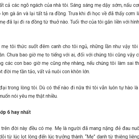
ất cả các ngõ ngách của nhà tôi. Sáng sáng mẹ dậy sớm, nấu cơ
o lợn gà ăn và lại tất tả ra đồng. Trưa khi đi học về đã thấy cơm 
mẹ đã lại đi ra đồng từ thuở nào. Tuổi thơ của tôi gắn liền với hì
 mẹ tôi thức suốt đêm canh cho tôi ngủ, những lần như vậy tôi 
n. Chưa bao giờ mẹ to tiếng với ai, đối với chúng tôi cũng vậy 
ắng các con bao giờ mẹ cũng nhẹ nhàng, nếu chúng tôi làm sai th
 đời mẹ tần tảo, vất vả nuôi con khôn lớn.
đại trong lòng tôi. Dù có thế nào đi nữa thì tôi vẫn luôn tự hào l
 muốn nói yêu mẹ thật nhiều.
lớp 6 hay nhất
a trên đời này đều có mẹ. Mẹ là người đã mang nặng đẻ đau nu
dõi từ lúc lọt lòng đến lúc trưởng thành. “Mẹ” danh từ thiêng liên