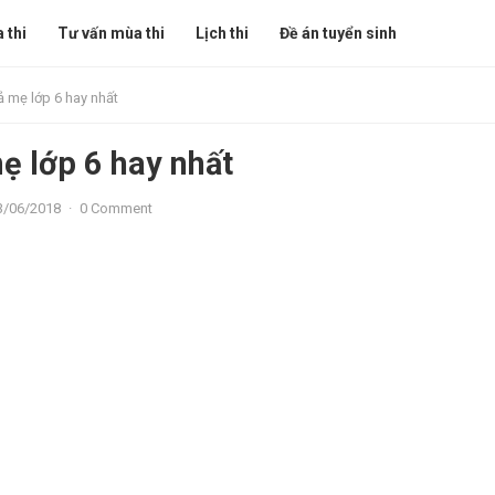
 thi
Tư vấn mùa thi
Lịch thi
Đề án tuyển sinh
ả mẹ lớp 6 hay nhất
mẹ lớp 6 hay nhất
3/06/2018
·
0 Comment