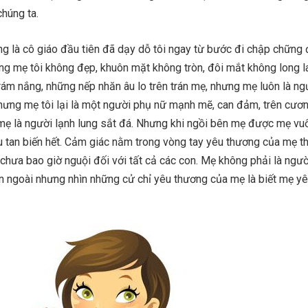
chúng ta.
ng là cô giáo đầu tiên đã dạy dỗ tôi ngay từ bước đi chập chững 
ằng mẹ tôi không đẹp, khuôn mặt không tròn, đôi mắt không long 
rám nắng, những nếp nhăn âu lo trên trán mẹ, nhưng mẹ luôn là n
Nhưng mẹ tôi lại là một người phụ nữ mạnh mẽ, can đảm, trên cươn
mẹ là người lạnh lung sắt đá. Nhưng khi ngồi bên mẹ được mẹ vuố
u tan biến hết. Cảm giác nằm trong vòng tay yêu thương của mẹ t
chưa bao giờ nguội đối với tất cả các con. Mẹ không phải là ngườ
n ngoài nhưng nhìn những cử chỉ yêu thương của mẹ là biết mẹ yê