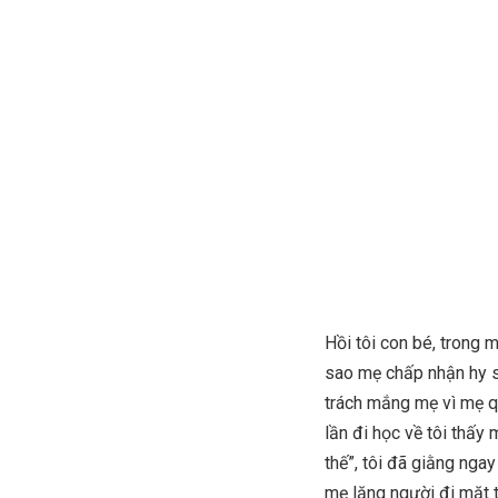
Hồi tôi con bé, trong 
sao mẹ chấp nhận hy si
trách mắng mẹ vì mẹ qá
lần đi học về tôi thấy
thế”, tôi đã giằng nga
mẹ lặng người đi mặt t