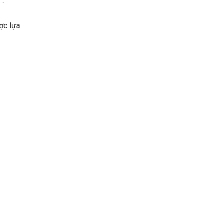
”.
ợc lựa