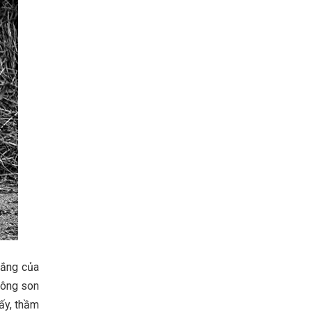
nắng của
hông son
 ấy, thầm