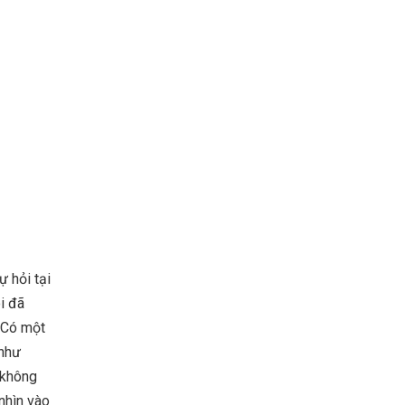
ự hỏi tại
i đã
. Có một
 như
g không
nhìn vào