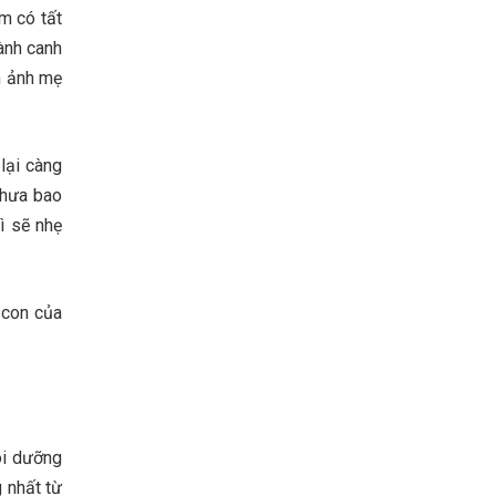
m có tất
lành canh
nh ảnh mẹ
lại càng
chưa bao
ì sẽ nhẹ
à con của
ôi dưỡng
g nhất từ