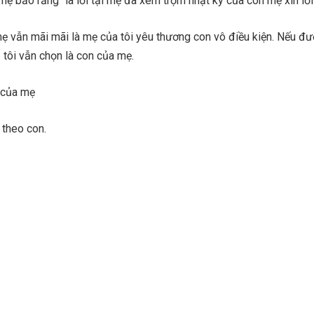
 bảo rằng “là lỗi tại mẹ đã xem trộm nhật ký của con mẹ xin lỗi
mẹ vẫn mãi mãi là mẹ của tôi yêu thương con vô điều kiện. Nếu đư
tôi vẫn chọn là con của mẹ.
n của mẹ
 theo con.