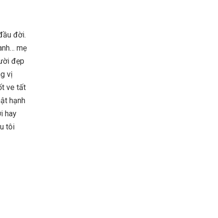
đầu đời.
lanh… mẹ
gười đẹp
g vị
t ve tất
hật hạnh
i hay
u tôi