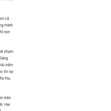
đẫm cả
ằng mình
hĩ non
khẽ chạm
 Sáng
phải nằm
o tôi lại
ìu hiu,
ằm trên
h. Hai