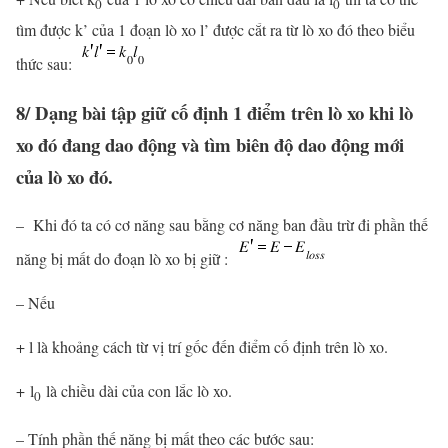
0
0
tìm được k’ của 1 đoạn lò xo l’ được cắt ra từ lò xo đó theo biểu
thức sau:
8/ Dạng bài tập giữ cố định 1 điểm trên lò xo khi lò
xo đó đang dao động và tìm biên độ dao động mới
của lò xo đó.
– Khi đó ta có cơ năng sau bằng cơ năng ban đầu trừ đi phần thế
năng bị mất do đoạn lò xo bị giữ :
– Nếu
+ l là khoảng cách từ vị trí gốc đến điểm cố định trên lò xo.
+ l
là chiều dài của con lắc lò xo.
0
– Tính phần thế năng bị mất theo các bước sau: