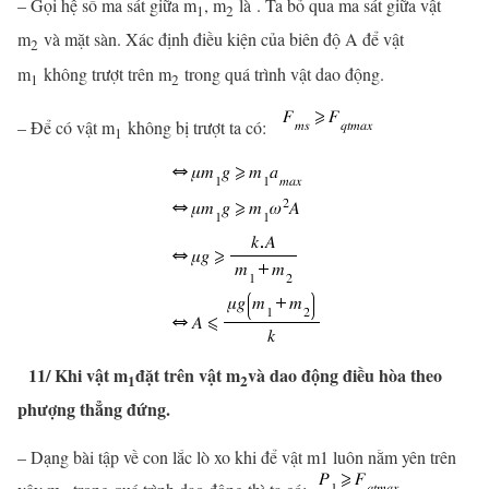
– Gọi hệ số ma sát giữa m
, m
là . Ta bỏ qua ma sát giữa vật
1
2
m
và mặt sàn. Xác định điều kiện của biên độ A để vật
2
m
không trượt trên m
trong quá trình vật dao động.
1
2
– Để có vật m
không bị trượt ta có:
1
11/ Khi vật m
đặt trên vật m
và dao động điều hòa theo
1
2
phượng thẳng đứng.
– Dạng bài tập về con lắc lò xo khi để vật m1 luôn nằm yên trên