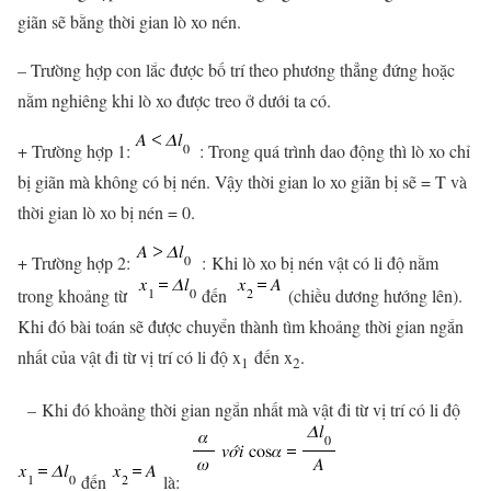
giãn sẽ bằng thời gian lò xo nén.
– Trường hợp con lắc được bố trí theo phương thẳng đứng hoặc
nằm nghiêng khi lò xo được treo ở dưới ta có.
+ Trường hợp 1:
: Trong quá trình dao động thì lò xo chỉ
bị giãn mà không có bị nén. Vậy thời gian lo xo giãn bị sẽ = T và
thời gian lò xo bị nén = 0.
+ Trường hợp 2:
: Khi lò xo bị nén vật có li độ nằm
trong khoảng từ
đến
(chiều dương hướng lên).
Khi đó bài toán sẽ được chuyển thành tìm khoảng thời gian ngắn
nhất của vật đi từ vị trí có li độ x
đến x
.
1
2
– Khi đó khoảng thời gian ngắn nhất mà vật đi từ vị trí có li độ
đến
là: