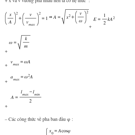
+ x và v vuông pha nhau nên ta có hệ thức :
+
+
+
+
+
– Các công thức về pha ban đầu φ :