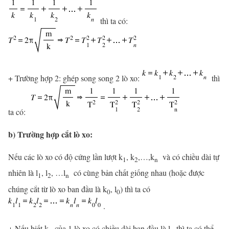
thì ta có:
+ Trường hợp 2: ghép song song 2 lò xo:
thì
ta có:
b) Trường hợp cắt lò xo:
Nếu các lò xo có độ cứng lần lượt k
, k
,…,k
và có chiều dài tự
1
2
n
nhiên là l
, l
, …l
có cùng bản chất giống nhau (hoặc được
1
2
n
chúng cắt từ lò xo ban đầu là k
, l
) thì ta có
0
0
.
+ Nếu biết k
của 1 lò xo có chiều dài ban đầu là l
thì ta có thể