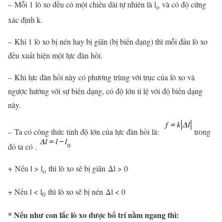
– Mỗi 1 lò xo đều có một chiều dài tự nhiên là l
và có độ cứng
o
xác định k.
– Khi 1 lò xo bị nén hay bị giãn (bị biến dạng) thì mỗi đầu lò xo
đều xuất hiện một lực đàn hồi.
– Khi lực đàn hồi này có phương trùng với trục của lò xo và
ngược hướng với sự biến dạng, có độ lớn tỉ lệ với độ biến dạng
này.
– Ta có công thức tính độ lớn của lực đàn hồi là:
trong
đó ta có .
+ Nếu l > l
thì lò xo sẽ bị giãn Δl > 0
o
+ Nếu l < l
thì lò xo sẽ bị nén Δl < 0
0
* Nếu như con lắc lò xo được bố trí nằm ngang thì: