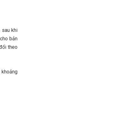
 sau khi
 cho bản
đổi theo
i khoảng