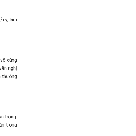
ếu ý, làm
ò vô cùng
văn nghị
n thường
an trọng.
ăn trong