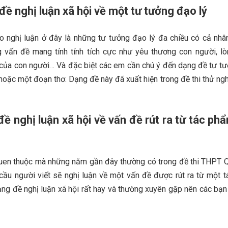
đề nghị luận xã hội về một tư tưởng đạo lý
 nghị luận ở đây là những tư tưởng đạo lý đa chiều có cả nhâ
 vấn đề mang tính tính tích cực như yêu thương con người, l
của con người… Và đặc biệt các em cần chú ý đến dạng đề tư t
hoặc một đoạn thơ. Dạng đề này đã xuất hiện trong đề thi thử ng
đề nghị luận xã hội về vấn đề rút ra từ tác ph
uen thuộc mà những năm gần đây thường có trong đề thi THPT Q
ầu người viết sẽ nghị luận về một vấn đề được rút ra từ một 
ạng đề nghị luận xã hội rất hay và thường xuyên gặp nên các bạn