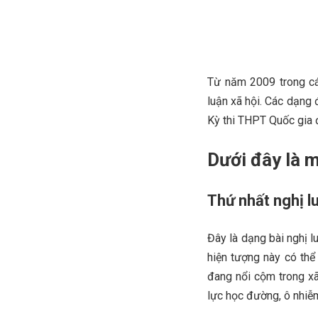
Từ năm 2009 trong cá
luận xã hội. Các dạng 
Kỳ thi THPT Quốc gia đ
Dưới đây là m
Thứ nhất nghị l
Đây là dạng bài nghị 
hiện tượng này có thể
đang nổi cộm trong x
lực học đường, ô nhiễ