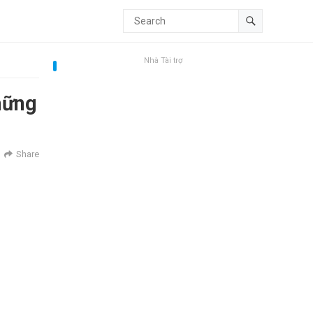
Nhà Tài trợ
hững
Share