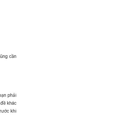
cũng cần
bạn phải
 đề khác
rước khi