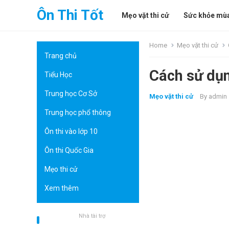
Ôn Thi Tốt
Mẹo vặt thi cử
Sức khỏe mùa
Home
Mẹo vặt thi cử
Trang chủ
Cách sử dụn
Tiểu Học
Trung học Cơ Sở
Mẹo vặt thi cử
By
admin
Trung học phổ thông
Ôn thi vào lớp 10
Ôn thi Quốc Gia
Mẹo thi cử
Xem thêm
Nhà tài trợ