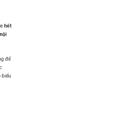
ớc hết
nội
ng để
c
 biểu