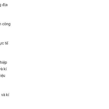
g địa
nh công
ực tế
ghiệp
và kí
hiệu
 và kí