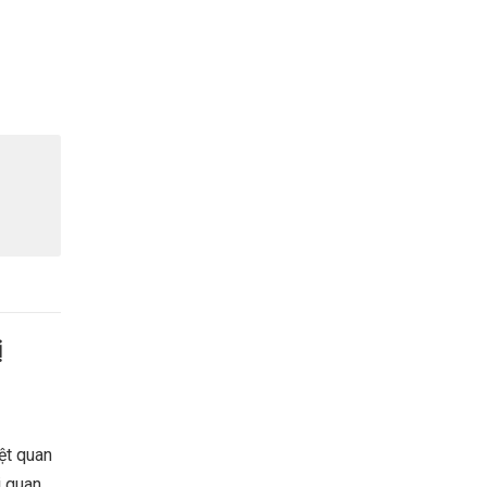
ị
ệt quan
i quan