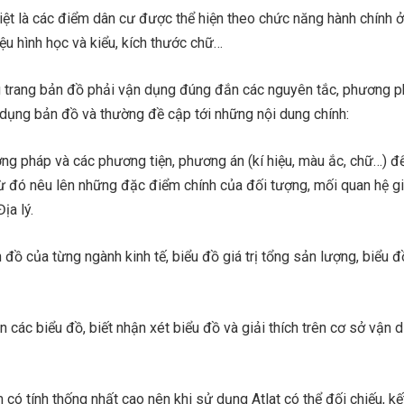
iệt là các điểm dân cư được thể hiện theo chức năng hành chính ở
iệu hình học và kiểu, kích thước chữ…
ng trang bản đồ phải vận dụng đúng đắn các nguyên tắc, phương p
 dụng bản đồ và thường đề cập tới những nội dung chính:
ng pháp và các phương tiện, phương án (kí hiệu, màu ắc, chữ…) đ
ừ đó nêu lên những đặc điểm chính của đối tượng, mối quan hệ g
ịa lý.
 đồ của từng ngành kinh tế, biểu đồ giá trị tổng sản lượng, biểu đ
trên các biểu đồ, biết nhận xét biểu đồ và giải thích trên cơ sở vận 
m có tính thống nhất cao nên khi sử dụng Atlat có thể đối chiếu, k