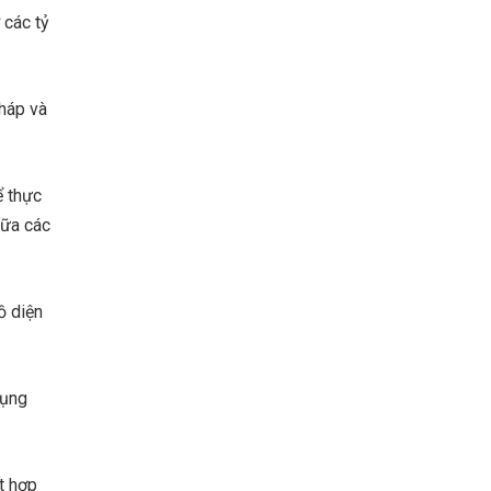
 các tỷ
háp và
ể thực
iữa các
ồ diện
dụng
ết hợp