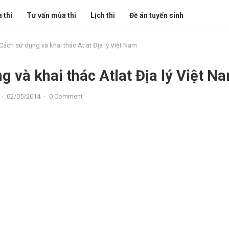
 thi
Tư vấn mùa thi
Lịch thi
Đề án tuyển sinh
Cách sử dụng và khai thác Atlat Địa lý Việt Nam
g và khai thác Atlat Địa lý Việt N
·
02/05/2014
·
0 Comment