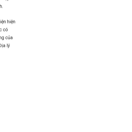
h.
iện hiện
c có
ng của
ịa lý