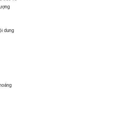
tượng
ội dung
khoáng