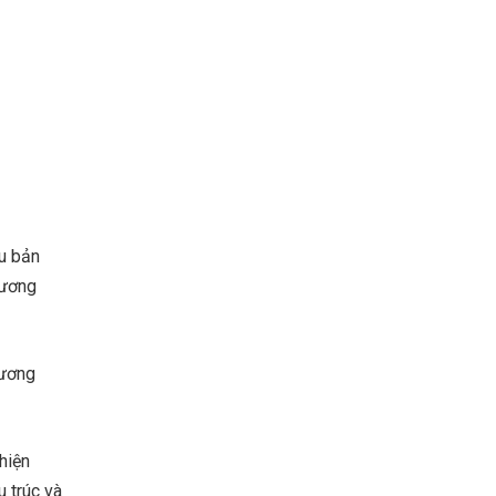
ệu bản
hương
hương
hiện
u trúc và