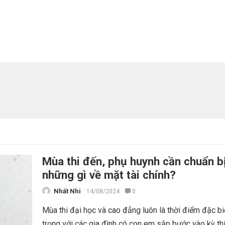
Mùa thi đến, phụ huynh cần chuẩn b
những gì về mặt tài chính?
Nhất Nhi
14/08/2024
0
Mùa thi đại học và cao đẳng luôn là thời điểm đặc bi
trọng với các gia đình có con em sắp bước vào kỳ th