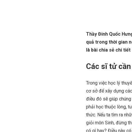
Thầy Đinh Quốc Hưng
quả trong thời gian 
là bài chia sẻ chi ti
Các sĩ tử cần
Trong việc học lý thuy
cơ sở để xây dựng các 
điều đó sẽ giúp chúng 
phải học thuộc lòng, t
thức. Nếu ta tìm ra nhữ
giỏi môn Sinh, đừng th
có gì hay? Điều này có