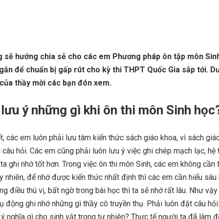
 sẽ hướng chia sẻ cho các em Phương pháp ôn tập môn Sinh
ngắn để chuẩn bị gấp rút cho kỳ thi THPT Quốc Gia sắp tới. Dư
ết của thầy mời các bạn đón xem.
 lưu ý những gì khi ôn thi môn Sinh học
ết, các em luôn phải lưu tâm kiến thức sách giáo khoa, vì sách giá
câu hỏi. Các em cũng phải luôn lưu ý việc ghi chép mạch lạc, hệ 
ta ghi nhớ tốt hơn. Trong việc ôn thi môn Sinh, các em không cần t
uy nhiên, để nhớ được kiến thức nhất định thì các em cần hiểu sâu 
ng điều thú vị, bất ngờ trong bài học thì ta sẽ nhớ rất lâu. Như vậ
ụ động ghi nhớ những gì thầy cô truyền thụ. Phải luôn đặt câu hỏi
 ý nghĩa gì cho sinh vật trong tự nhiên? Thực tế người ta đã làm 