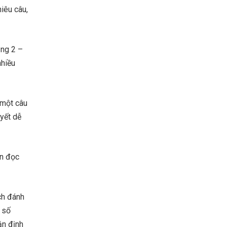
iêu câu,
ảng 2 –
nhiều
 một câu
uyết dễ
ên đọc
ch đánh
i số
ận định