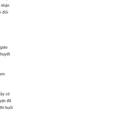
ố nhận
i đối
 giáo
thuyết.
xem
hầy cô
yện đề.
thì buổi