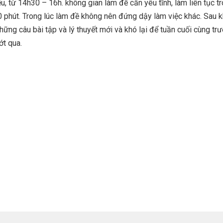
ều, từ 14h30 – 16h. không gian làm đề cần yêu tĩnh, làm liên tục t
 phút. Trong lúc làm đề không nên đứng dậy làm việc khác. Sau k
ững câu bài tập và lý thuyết mới và khó lại để tuần cuối cùng trư
ớt qua.