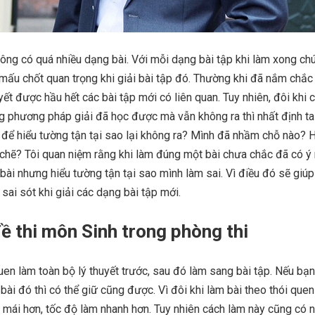
ông có quá nhiều dạng bài. Với mỗi dạng bài tập khi làm xong ch
 mấu chốt quan trọng khi giải bài tập đó. Thường khi đã nắm chắ
uyết được hầu hết các bài tập mới có liên quan. Tuy nhiên, đôi khi
g phương pháp giải đã học được mà vẫn không ra thì nhất định ta
 để hiểu tường tận tại sao lại không ra? Mình đã nhầm chỗ nào? 
 chẽ? Tôi quan niệm rằng khi làm đúng một bài chưa chắc đã có ý
bài nhưng hiểu tường tận tại sao mình làm sai. Vì điều đó sẽ giú
 sai sót khi giải các dạng bài tập mới.
ề thi môn Sinh trong phòng thi
uen làm toàn bộ lý thuyết trước, sau đó làm sang bài tập. Nếu bạ
bài đó thì có thể giữ cũng được. Vì đôi khi làm bài theo thói quen
i mái hơn, tốc độ làm nhanh hơn. Tuy nhiên cách làm này cũng có 