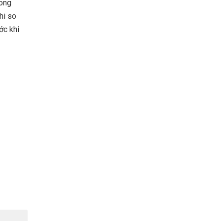
rong
hi so
ớc khi