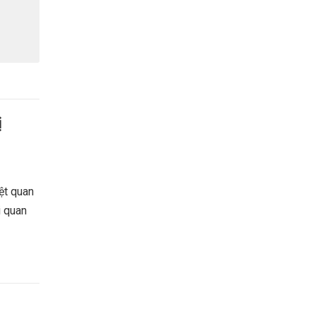
ị
ệt quan
i quan