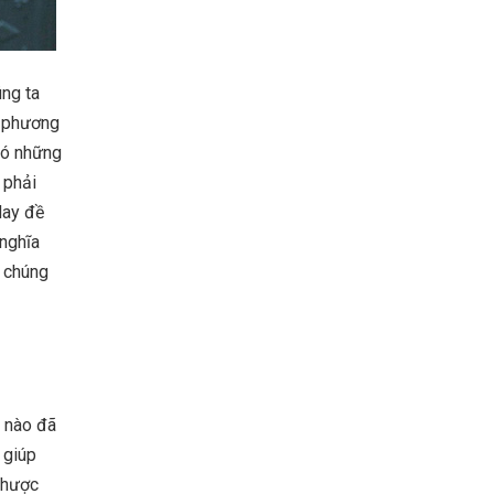
úng ta
c phương
 có những
 phải
Hay đề
 nghĩa
p chúng
n nào đã
 giúp
nhược