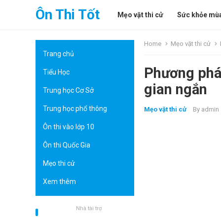
Ôn Thi Tốt
Mẹo vặt thi cử
Sức khỏe mùa
Home
Mẹo vặt thi cử
Trang chủ
Phương pháp
Tiểu Học
gian ngắn
Trung học Cơ Sở
Trung học phổ thông
Mẹo vặt thi cử
By
admin
Ôn thi vào lớp 10
Ôn thi Quốc Gia
Mẹo thi cử
Xem thêm
Nhà tài trợ