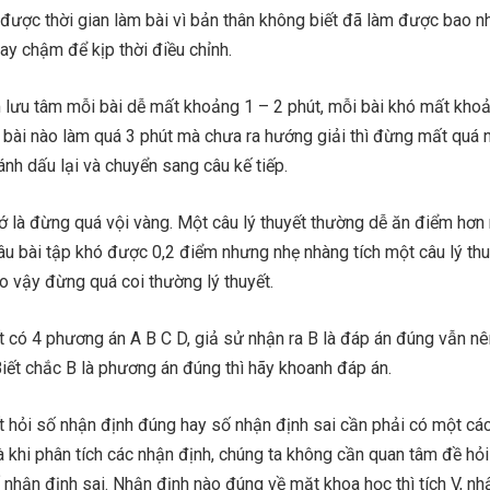
được thời gian làm bài vì bản thân không biết đã làm được bao nh
ay chậm để kịp thời điều chỉnh.
m lưu tâm mỗi bài dễ mất khoảng 1 – 2 phút, mỗi bài khó mất kho
ếu bài nào làm quá 3 phút mà chưa ra hướng giải thì đừng mất quá 
ánh dấu lại và chuyển sang câu kế tiếp.
nhớ là đừng quá vội vàng. Một câu lý thuyết thường dễ ăn điểm hơn
câu bài tập khó được 0,2 điểm nhưng nhẹ nhàng tích một câu lý th
o vậy đừng quá coi thường lý thuyết.
t có 4 phương án A B C D, giả sử nhận ra B là đáp án đúng vẫn n
Biết chắc B là phương án đúng thì hãy khoanh đáp án.
t hỏi số nhận định đúng hay số nhận định sai cần phải có một cá
à khi phân tích các nhận định, chúng ta không cần quan tâm đề hỏ
nhận định sai. Nhận định nào đúng về mặt khoa học thì tích V, nh