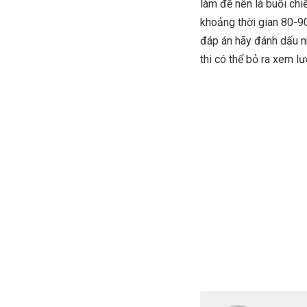
làm đề nên là buổi chi
khoảng thời gian 80-90
đáp án hãy đánh dấu nh
thi có thể bỏ ra xem lư