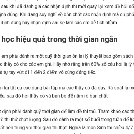
X, sau khi đã đánh giá các nhận định thì mới quay lại xem đề hỏi s
ịnh đúng. Khi đang suy nghĩ về bản chất các nhận định mà cứ phả
 định đúng hay nhận định sai sẽ làm các em dễ tích nhầm.
học hiệu quả trong thời gian ngắn
c em phải dành ra một quỹ thời gian ôn lại lý thuyết bao gồm sách
ác thầy cô cho các em ghi. Hãy nhớ rằng trên 60% số câu hỏi là lý 
là tự tay vứt đi 1 đến 2 điểm vô cùng đáng tiếc.
 lại tất cả các dạng bài tập mà các thầy cô đã dạy. Rà soát lại 
ểu, sau đó hỏi thầy cô và bạn bè để nắm rõ bản chất.
 định phải dành quỹ thời gian để làm đề thi thử. Tham khảo các t
ề thi thử chất lượng. Sau đó dành ra một số buổi trong tuần để lu
ất nên trùng với thời gian thi thật. Nghĩa là môn Sinh thi chiều 4/7 