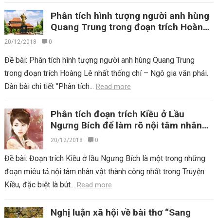
Phân tích hình tượng người anh hùng
Quang Trung trong đoạn trích Hoàng
Lê nhất thống chí
20/12/2018
0
Đề bài: Phân tích hình tượng người anh hùng Quang Trung
trong đoạn trích Hoàng Lê nhất thống chí – Ngô gia văn phái.
Dàn bài chi tiết “Phân tích...
Read more
Phân tích đoạn trích Kiều ở Lầu
Ngưng Bích để làm rõ nội tâm nhân
vật và bút pháp tả cảnh ngụ tình
20/12/2018
0
Đề bài: Đoạn trích Kiều ở lầu Ngưng Bích là một trong những
đoạn miêu tả nội tâm nhân vật thành công nhất trong Truyện
Kiều, đặc biệt là bút...
Read more
Nghị luận xã hội về bài thơ “Sang