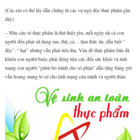
(Các em có thể lấy dẫn chứng từ các vụ ngộ độc thực phẩm gần
đây)
– Nhu cầu về thực phẩm là thứ thiết yếu, mỗi ngày tất cả con
người đều phải sử dụng rau, thịt, cá… làm thức ăn, dẫu biết “
độc”, “ hại” nhưng vẫn phải tiêu thụ. Vấn đề thực phẩm bẩn đã
khiến con người buộc phải động tiêu cực đến sức khỏe và tính
mạng con người “giùm bỏ mình cho số phận” dẫu rằng hàng giờ
vẫn hoang mang lo sợ cho tính mạng của mình và người thân.