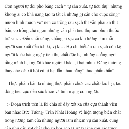
Con người tự đối phó bằng cách “ tự sản xuất, tự tiêu thụ” nhưng
không ai có khả năng tạo ra tất cả những gì cần cho cuộc sống”
muôn hình muôn vẻ” nên có trồng rau sạch thì vẫn phải ăn thịt
bẩn; có trồng chè ngon nhưng vẫn phải tiêu thụ rau phun thuốc
trừ sâu… Đến cuối cùng, chẳng ai sạc cả khi lương tâm mỗi
người sản xuất đều ích kỉ, vị kỉ… Họ chỉ biết ăn rau sạch còn kệ
người khác hàng ngày tiêu thụ chất độc hại nhưng chẳng ngờ
rằng mình hại người khác người khác lại hại mình. Đáng thương
thay cho cái xã hội cứ tự hại lẫn nhau bằng” thực phẩm bẩn”
– Thực phẩm bẩn là những thực phẩm chứa các chất độc hại, tác
động tiêu cực đến sức khỏe và tính mạng con người.
=> Đoạn trích trên là lời chia sẻ đầy xót xa của cựu thành viên
ban nhạc Bức Tường- Trần Nhất Hoàng về hiện tượng biến chất
trong lương tâm của những người làm nhiệm vụ sản xuất, cung
cấp nhu cầu vật chất cho xã hội. Đó là sự lo lắng sâu sắc trước