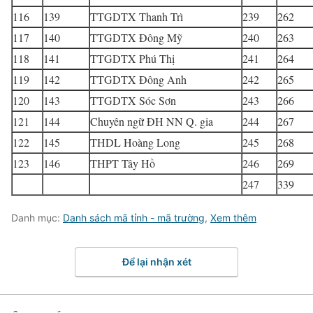
116
139
TTGDTX Thanh Trì
239
262
117
140
TTGDTX Đông Mỹ
240
263
118
141
TTGDTX Phú Thị
241
264
119
142
TTGDTX Đông Anh
242
265
120
143
TTGDTX Sóc Sơn
243
266
121
144
Chuyên ngữ ĐH NN Q. gia
244
267
122
145
THDL Hoàng Long
245
268
123
146
THPT Tây Hồ
246
269
247
339
Danh mục:
Danh sách mã tỉnh - mã trường
,
Xem thêm
Để lại nhận xét