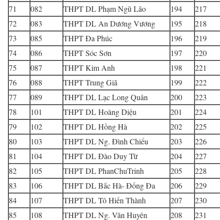
71
082
THPT DL Phạm Ngũ Lão
194
217
72
083
THPT DL An Dương Vương
195
218
73
085
THPT Đa Phúc
196
219
74
086
THPT Sóc Sơn
197
220
75
087
THPT Kim Anh
198
221
76
088
THPT Trung Giã
199
222
77
089
THPT DL Lạc Long Quân
200
223
78
101
THPT DL Hoàng Diệu
201
224
79
102
THPT DL Hồng Hà
202
225
80
103
THPT DL Ng. Đình Chiểu
203
226
81
104
THPT DL Đào Duy Từ
204
227
82
105
THPT DL PhanChuTrinh
205
228
83
106
THPT DL Bắc Hà- Đống Đa
206
229
84
107
THPT DL Tô Hiến Thành
207
230
85
108
THPT DL Ng. Văn Huyên
208
231