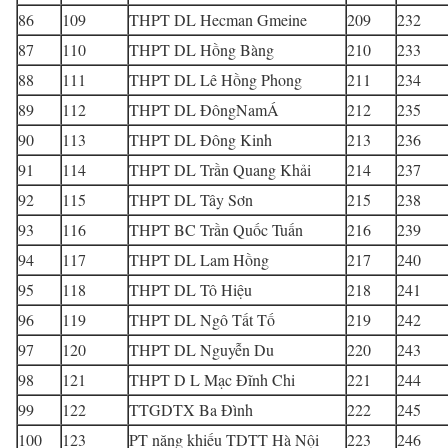
86
109
THPT DL Hecman Gmeine
209
232
87
110
THPT DL Hồng Bàng
210
233
88
111
THPT DL Lê Hồng Phong
211
234
89
112
THPT DL ĐôngNamÁ
212
235
90
113
THPT DL Đông Kinh
213
236
91
114
THPT DL Trần Quang Khải
214
237
92
115
THPT DL Tây Sơn
215
238
93
116
THPT BC Trần Quốc Tuấn
216
239
94
117
THPT DL Lam Hồng
217
240
95
118
THPT DL Tô Hiệu
218
241
96
119
THPT DL Ngô Tất Tố
219
242
97
120
THPT DL Nguyễn Du
220
243
98
121
THPT D L Mạc Đĩnh Chi
221
244
99
122
TTGDTX Ba Đình
222
245
100
123
PT năng khiếu TDTT Hà Nội
223
246