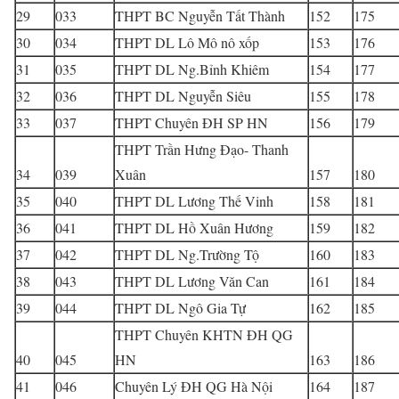
29
033
THPT BC Nguyễn Tất Thành
152
175
30
034
THPT DL Lô Mô nô xốp
153
176
31
035
THPT DL Ng.Bỉnh Khiêm
154
177
32
036
THPT DL Nguyễn Siêu
155
178
33
037
THPT Chuyên ĐH SP HN
156
179
THPT Trần Hưng Đạo- Thanh
34
039
Xuân
157
180
35
040
THPT DL Lương Thế Vinh
158
181
36
041
THPT DL Hồ Xuân Hương
159
182
37
042
THPT DL Ng.Trường Tộ
160
183
38
043
THPT DL Lương Văn Can
161
184
39
044
THPT DL Ngô Gia Tự
162
185
THPT Chuyên KHTN ĐH QG
40
045
HN
163
186
41
046
Chuyên Lý ĐH QG Hà Nội
164
187