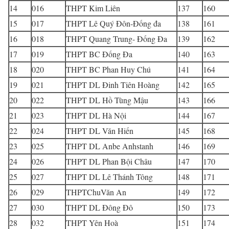
14
016
THPT Kim Liên
137
160
15
017
THPT Lê Quý Đôn-Đống đa
138
161
16
018
THPT Quang Trung- Đống Đa
139
162
17
019
THPT BC Đống Đa
140
163
18
020
THPT BC Phan Huy Chú
141
164
19
021
THPT DL Đinh Tiên Hoàng
142
165
20
022
THPT DL Hồ Tùng Mậu
143
166
21
023
THPT DL Hà Nội
144
167
22
024
THPT DL Văn Hiến
145
168
23
025
THPT DL Anbe Anhstanh
146
169
24
026
THPT DL Phan Bội Châu
147
170
25
027
THPT DL Lê Thánh Tông
148
171
26
029
THPTChuVăn An
149
172
27
030
THPT DL Đông Đô
150
173
28
032
THPT Yên Hoà
151
174