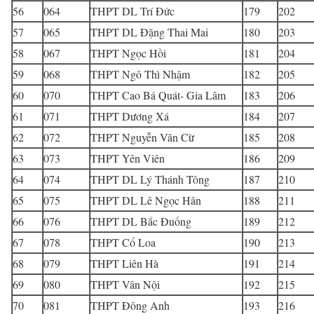
56
064
THPT DL Trí Đức
179
202
57
065
THPT DL Đặng Thai Mai
180
203
58
067
THPT Ngọc Hồi
181
204
59
068
THPT Ngô Thì Nhậm
182
205
60
070
THPT Cao Bá Quát- Gia Lâm
183
206
61
071
THPT Dương Xá
184
207
62
072
THPT Nguyễn Văn Cừ
185
208
63
073
THPT Yên Viên
186
209
64
074
THPT DL Lý Thánh Tông
187
210
65
075
THPT DL Lê Ngọc Hân
188
211
66
076
THPT DL Bắc Đuống
189
212
67
078
THPT Cổ Loa
190
213
68
079
THPT Liên Hà
191
214
69
080
THPT Vân Nội
192
215
70
081
THPT Đông Anh
193
216