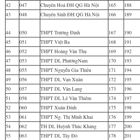
42
047
Chuyên Hoá ĐH QG Hà Nội
165
188
43
048
Chuyên Sinh ĐH QG Hà Nội
166
189
44
050
THPT Trương Định
167
190
45
051
THPT Việt Ba
168
191
46
052
THPT Hoàng Văn Thụ
169
192
47
053
THPT DL PhươngNam
170
193
48
055
THPT Nguyễn Gia Thiều
171
194
49
056
THPT DL Vạn Xuân
172
195
50
057
THPT DL Văn Lang
173
196
51
058
THPT DL Lê Văn Thiêm
174
197
52
060
THPT Xuân Đỉnh
175
198
53
061
THPT Ng. Thị Minh Khai
176
199
54
062
TH DL Huỳnh Thúc Kháng
177
200
55
063
THPT DL Tây Đô
178
201