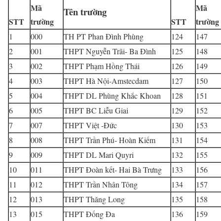
Mã
Mã
Tên trường
STT
trường
STT
trường
1
000
TH PT Phan Đình Phùng
124
147
2
001
THPT Nguyễn Trãi- Ba Đình
125
148
3
002
THPT Phạm Hồng Thái
126
149
4
003
THPT Hà Nội-Amstecdam
127
150
5
004
THPT DL Phùng Khắc Khoan
128
151
6
005
THPT BC Liễu Giai
129
152
7
007
THPT Việt -Đức
130
153
8
008
THPT Trần Phú- Hoàn Kiếm
131
154
9
009
THPT DL Mari Quyri
132
155
10
011
THPT Đoàn kết- Hai Bà Trưng
133
156
11
012
THPT Trần Nhân Tông
134
157
12
013
THPT Thăng Long
135
158
13
015
THPT Đống Đa
136
159