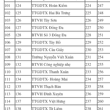
101
124
TTGDTX Hoàn Kiếm
224
247
102
125
TTGDTX Hai Bà Trưng
225
248
103
126
BTVH Tây Sơn
226
249
104
127
TTGDTX Đống Đa
227
250
105
128
BTVH Số 3 Đống Đa
228
251
106
129
TTGDTX Tây Hồ
229
252
107
130
TTGDTX Cầu Giấy
230
253
108
131
Trường Nguyễn Viết Xuân
231
254
109
132
BTVH Công nghiệp nhẹ
232
255
110
133
TTGDTX Thanh Xuân
233
256
111
134
TTGDTX- Hoàng Mai
234
257
112
135
BTVH Thạch Bàn
235
258
113
136
BTVH Đình Xuyên
236
259
114
137
TTGDTX Việt Hưng
237
260
115
138
TTGDTX Từ Liêm
238
261