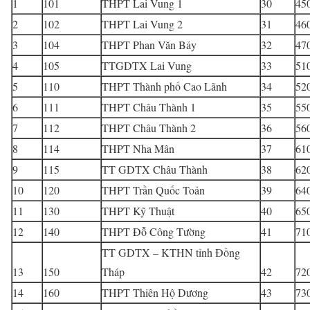
1
101
THPT Lai Vung 1
30
45
2
102
THPT Lai Vung 2
31
46
3
104
THPT Phan Văn Bảy
32
47
4
105
TTGDTX Lai Vung
33
51
5
110
THPT Thành phố Cao Lãnh
34
52
6
111
THPT Châu Thành 1
35
55
7
112
THPT Châu Thành 2
36
56
8
114
THPT Nha Mân
37
61
9
115
TT GDTX Châu Thành
38
62
10
120
THPT Trần Quốc Toản
39
64
11
130
THPT Kỹ Thuật
40
65
12
140
THPT Đỗ Công Tường
41
71
TT GDTX – KTHN tỉnh Đồng
13
150
Tháp
42
72
14
160
THPT Thiên Hộ Dương
43
73