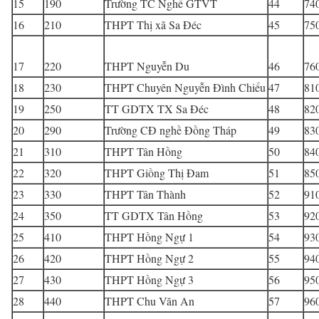
15
190
Trường TC Nghề GTVT
44
74
16
210
THPT Thị xã Sa Đéc
45
75
17
220
THPT Nguyễn Du
46
76
18
230
THPT Chuyên Nguyễn Đình Chiểu
47
81
19
250
TT GDTX TX Sa Đéc
48
82
20
290
Trường CĐ nghề Đồng Tháp
49
83
21
310
THPT Tân Hồng
50
84
22
320
THPT Giồng Thị Đam
51
85
23
330
THPT Tân Thành
52
91
24
350
TT GDTX Tân Hồng
53
92
25
410
THPT Hồng Ngự 1
54
93
26
420
THPT Hồng Ngự 2
55
94
27
430
THPT Hồng Ngự 3
56
95
28
440
THPT Chu Văn An
57
96