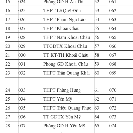
15
024
Phòng GD H Ân Thi
52
061
16
025
THPT Lê Quỹ Đôn
53
062
17
026
THPT Phạm Ngũ Lão
54
063
18
027
THPT Khoái Châu
55
064
19
028
THPT Nam Khoái Châu
56
065
20
029
TTGDTX Khoái Châu
57
066
21
030
TT KT-TH Khoái Châu
58
067
22
031
Phòng GD Khoái Châu
59
068
23
032
THPT Trần Quang Khải
60
069
24
033
THPT Phùng Hưng
61
070
25
034
THPT Yên Mỹ
62
071
26
035
THPT Triệu Quang Phục
63
072
27
036
TT GDTX Yên Mỹ
64
073
28
037
Phòng GD H Yên Mỹ
65
074