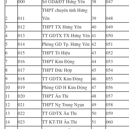
1
000
Sở GD&ĐT Hưng Yên
38
047
THPT chuyên tỉnh Hưng
2
011
Yên
39
048
3
012
THPT TX Hưng Yên
40
049
4
013
TT GDTX TX Hưng Yên
41
050
5
014
Phòng GD Tp. Hưng Yên
42
051
6
015
THPT Tô Hiệu
43
052
7
016
THPT Kim Động
44
053
8
017
THPT Đức Hợp
45
054
9
018
TT GDTX Kim Động
46
055
10
019
Phòng GD H Kim Động
47
056
11
020
THPT Ân Thi
48
057
12
021
THPT Ng Trung Ngạn
49
058
13
022
TT GDTX Ân Thi
50
059
14
023
TT KT-TH Ân Thi
51
060