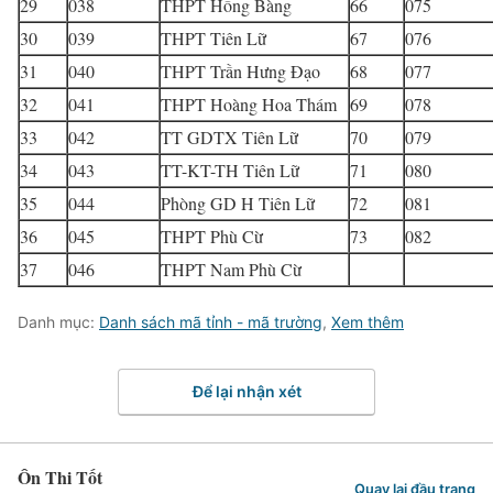
29
038
THPT Hồng Bàng
66
075
30
039
THPT Tiên Lữ
67
076
31
040
THPT Trần Hưng Đạo
68
077
32
041
THPT Hoàng Hoa Thám
69
078
33
042
TT GDTX Tiên Lữ
70
079
34
043
TT-KT-TH Tiên Lữ
71
080
35
044
Phòng GD H Tiên Lữ
72
081
36
045
THPT Phù Cừ
73
082
37
046
THPT Nam Phù Cừ
Danh mục:
Danh sách mã tỉnh - mã trường
,
Xem thêm
Để lại nhận xét
Ôn Thi Tốt
Quay lại đầu trang