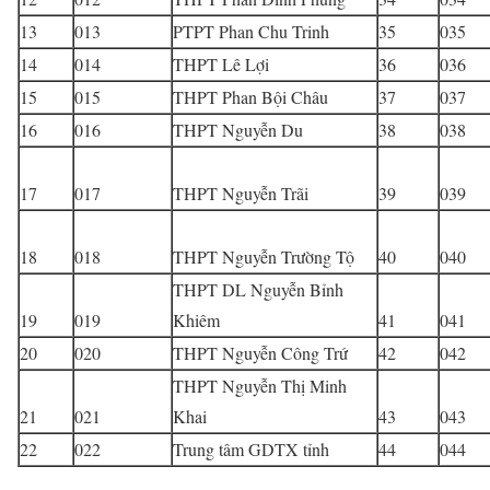
13
013
PTPT Phan Chu Trinh
35
035
14
014
THPT Lê Lợi
36
036
15
015
THPT Phan Bội Châu
37
037
16
016
THPT Nguyễn Du
38
038
17
017
THPT Nguyễn Trãi
39
039
18
018
THPT Nguyễn Trường Tộ
40
040
THPT DL Nguyễn Bỉnh
19
019
Khiêm
41
041
20
020
THPT Nguyễn Công Trứ
42
042
THPT Nguyễn Thị Minh
21
021
Khai
43
043
22
022
Trung tâm GDTX tỉnh
44
044