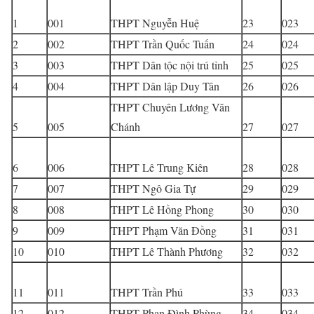
1
001
THPT Nguyễn Huệ
23
023
2
002
THPT Trần Quốc Tuấn
24
024
3
003
THPT Dân tộc nội trú tỉnh
25
025
4
004
THPT Dân lập Duy Tân
26
026
THPT Chuyên Lương Văn
5
005
Chánh
27
027
6
006
THPT Lê Trung Kiên
28
028
7
007
THPT Ngô Gia Tự
29
029
8
008
THPT Lê Hồng Phong
30
030
9
009
THPT Phạm Văn Đồng
31
031
10
010
THPT Lê Thành Phương
32
032
11
011
THPT Trần Phú
33
033
12
012
THPT Phan Đình Phùng
34
034