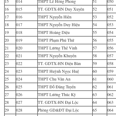
15
014
THPT Lê Hồng Phong
51
050
16
015
TT. GDTX-HN Duy Xuyên
52
051
17
016
THPT Nguyễn Hiền
53
052
18
017
THPT Nguyễn Duy Hiệu
54
053
19
018
THPT Hoàng Diệu
55
054
20
019
THPT Phạm Phú Thứ
56
055
21
020
THPT Lương Thế Vinh
57
056
22
021
THPT Nguyễn Khuyến
58
057
23
022
TT. GDTX-HN Điện Bàn
59
058
24
023
THPT Huỳnh Ngọc Huệ
60
059
25
024
THPT Chu Văn An
61
060
26
025
THPT Đỗ Đăng Tuyển
62
061
27
026
THPT Lương Thúc Kỳ
63
062
28
027
TT. GDTX-HN Đại Lộc
64
063
29
028
Phòng GD&ĐT Đại Lộc
65
064