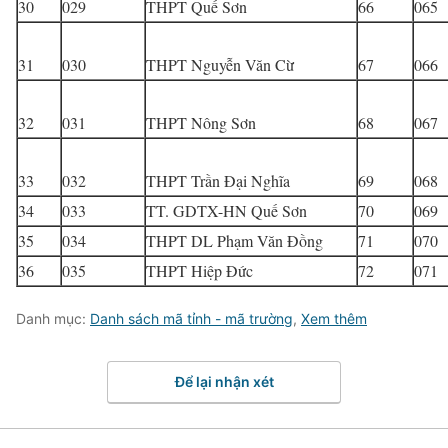
30
029
THPT Quế Sơn
66
065
31
030
THPT Nguyễn Văn Cừ
67
066
32
031
THPT Nông Sơn
68
067
33
032
THPT Trần Đại Nghĩa
69
068
34
033
TT. GDTX-HN Quế Sơn
70
069
35
034
THPT DL Phạm Văn Đồng
71
070
36
035
THPT Hiệp Đức
72
071
Danh mục:
Danh sách mã tỉnh - mã trường
,
Xem thêm
Để lại nhận xét