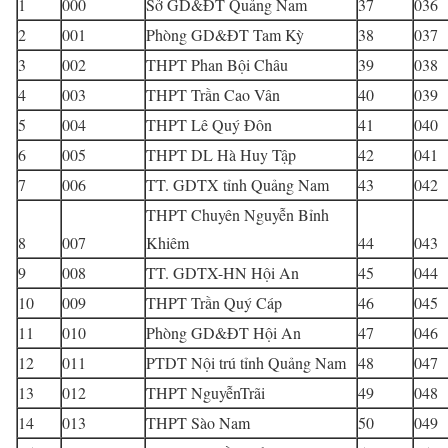
1
000
Sở GD&ĐT Quảng Nam
37
036
2
001
Phòng GD&ĐT Tam Kỳ
38
037
3
002
THPT Phan Bội Châu
39
038
4
003
THPT Trần Cao Vân
40
039
5
004
THPT Lê Quý Đôn
41
040
6
005
THPT DL Hà Huy Tập
42
041
7
006
TT. GDTX tỉnh Quảng Nam
43
042
THPT Chuyên Nguyễn Bỉnh
8
007
Khiêm
44
043
9
008
TT. GDTX-HN Hội An
45
044
10
009
THPT Trần Quý Cáp
46
045
11
010
Phòng GD&ĐT Hội An
47
046
12
011
PTDT Nội trú tỉnh Quảng Nam
48
047
13
012
THPT NguyễnTrãi
49
048
14
013
THPT Sào Nam
50
049