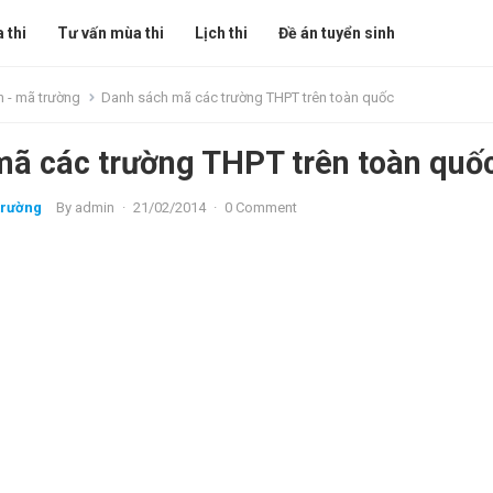
 thi
Tư vấn mùa thi
Lịch thi
Đề án tuyển sinh
h - mã trường
Danh sách mã các trường THPT trên toàn quốc
mã các trường THPT trên toàn quố
trường
By
admin
·
21/02/2014
·
0 Comment