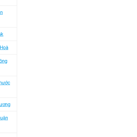
ên
ắk
 Hoà
Đồng
Phước
Dương
huận