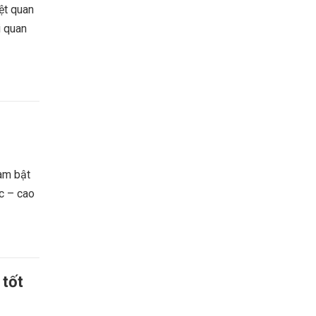
ệt quan
i quan
am bật
ọc – cao
 tốt