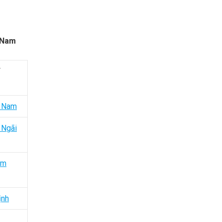
t Nam
/
g Nam
 Ngãi
um
ịnh