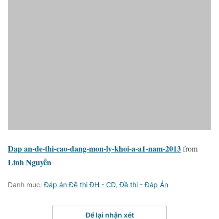
Dap an-de-thi-cao-dang-mon-ly-khoi-a-a1-nam-2013
from
Linh Nguyễn
Danh mục:
Đáp án Đề thi ĐH - CD
,
Đề thi - Đáp Án
Để lại nhận xét