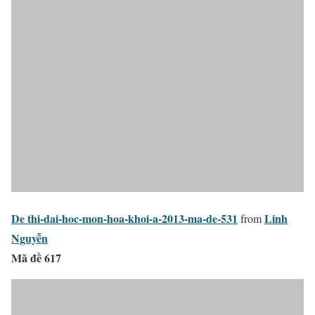
De thi-dai-hoc-mon-hoa-khoi-a-2013-ma-de-531
Linh
from
Nguyễn
Mã đề 617