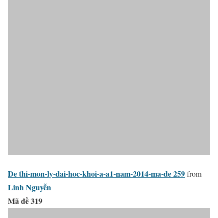
De thi-mon-ly-dai-hoc-khoi-a-a1-nam-2014-ma-de 259
from
Linh Nguyễn
Mã đề 319