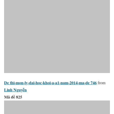
De thi-mon-ly-dai-hoc-khoi-a-a1-nam-2014-ma-de 746
from
Linh Nguyễn
Mã đề 825