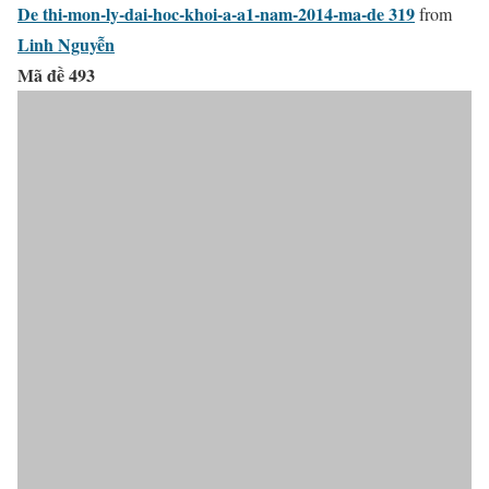
De thi-mon-ly-dai-hoc-khoi-a-a1-nam-2014-ma-de 319
from
Linh Nguyễn
Mã đề 493