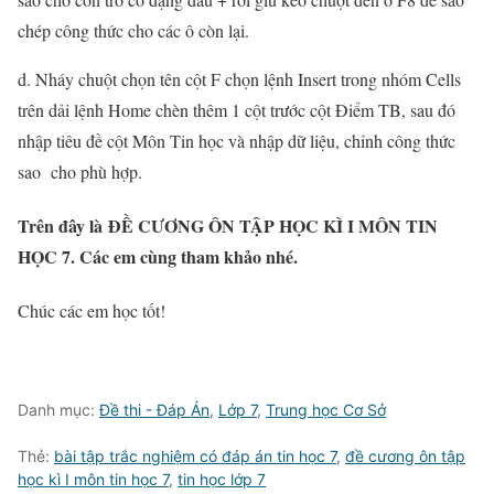
chép công thức cho các ô còn lại.
d. Nháy chuột chọn tên cột F chọn lệnh Insert trong nhóm Cells
trên dải lệnh Home chèn thêm 1 cột trước cột Điểm TB, sau đó
nhập tiêu đề cột Môn Tin học và nhập dữ liệu, chỉnh công thức
sao cho phù hợp.
Trên đây là ĐỀ CƯƠNG ÔN TẬP HỌC KÌ I MÔN TIN
HỌC 7. Các em cùng tham khảo nhé.
Chúc các em học tốt!
Danh mục:
Đề thi - Đáp Án
,
Lớp 7
,
Trung học Cơ Sở
Thẻ:
bài tập trắc nghiệm có đáp án tin học 7
,
đề cương ôn tập
học kì I môn tin học 7
,
tin học lớp 7