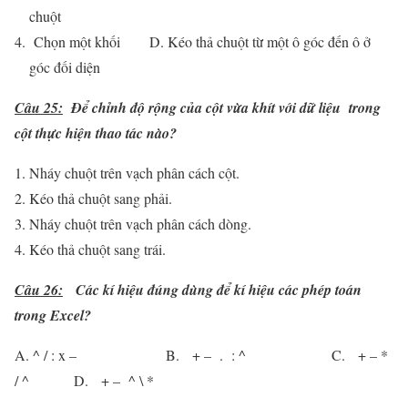
chuột
Chọn một khối D. Kéo thả chuột từ một ô góc đến ô ở
góc đối diện
Câu
25:
Để chỉnh độ rộng của cột vừa khít với dữ liệu trong
cột thực hiện thao tác nào?
Nháy chuột trên vạch phân cách cột.
Kéo thả chuột sang phải.
Nháy chuột trên vạch phân cách dòng.
Kéo thả chuột sang trái.
Câu
26:
Các kí hiệu đúng dùng để kí hiệu các phép toán
trong Excel?
A. ^ / : x – B. + – . : ^ C. + – *
/ ^ D. + – ^ \ *