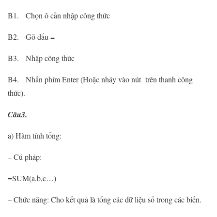
B1. Chọn ô cần nhập công thức
B2. Gõ dấu =
B3. Nhập công thức
B4. Nhấn phím Enter (Hoặc nháy vào nút trên thanh công
thức).
Câu3.
a) Hàm tính tổng:
– Cú pháp:
=SUM(a,b,c…)
– Chức năng: Cho kết quả là tổng các dữ liệu số trong các biến.