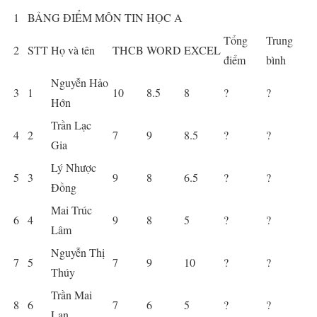
1
BẢNG ĐIỂM MÔN TIN HỌC A
Tổng
Trung
2
STT
Họ và tên
THCB
WORD
EXCEL
điểm
bình
Nguyễn Hảo
3
1
10
8.5
8
?
?
Hớn
Trần Lạc
4
2
7
9
8.5
?
?
Gia
Lý Nhược
5
3
9
8
6.5
?
?
Đồng
Mai Trúc
6
4
9
8
5
?
?
Lâm
Nguyễn Thị
7
5
7
9
10
?
?
Thúy
Trần Mai
8
6
7
6
5
?
?
Lan