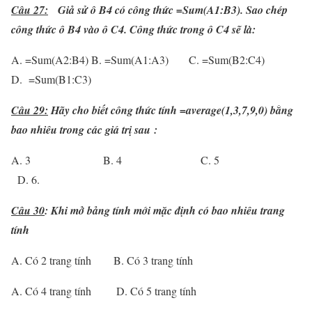
Câu
27:
Giả sử ô B4 có công thức =Sum(A1:B3). Sao chép
công thức ô B4 vào ô C4. Công thức trong ô C4 sẽ là:
A. =Sum(A2:B4) B. =Sum(A1:A3) C. =Sum(B2:C4)
D. =Sum(B1:C3)
Câu 29:
Hãy cho biết công thức tính =average(1,3,7,9,0) bằng
bao nhiêu trong các giá trị sau :
A. 3 B. 4 C. 5
D. 6.
Câu 30
: Khi m
ở
b
ả
ng t
í
nh m
ớ
i m
ặ
c
đị
nh c
ó
bao nhi
ê
u trang
t
í
nh
A. Có 2 trang tính B. Có 3 trang tính
A. Có 4 trang tính D. Có 5 trang tính