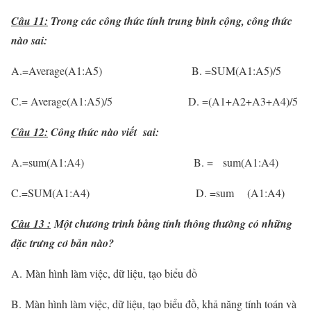
Câu 11:
Trong các công thức tính trung bình cộng, công thức
nào sai:
A.=Average(A1:A5) B. =SUM(A1:A5)/5
C.= Average(A1:A5)/5 D. =(A1+A2+A3+A4)/5
Câu 12:
Công thức nào viết sai:
A.=sum(A1:A4) B. = sum(A1:A4)
C.=SUM(A1:A4) D. =sum (A1:A4)
Câu 13 :
Một chương trình bảng tính thông thường có những
đặc trưng cơ bản nào?
A. Màn hình làm việc, dữ liệu, tạo biểu đồ
B. Màn hình làm việc, dữ liệu, tạo biểu đồ, khả năng tính toán và