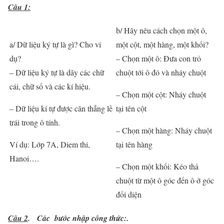
Câu 1:
b/ Hãy nêu cách chọn một ô,
a/ Dữ liệu ký tự là gì? Cho ví
một cột, một hàng, một khối?
dụ?
– Chọn một ô: Đưa con trỏ
– Dữ liệu ký tự là dãy các chữ
chuột tới ô đó và nháy chuột
cái, chữ số và các kí hiệu.
– Chọn một cột: Nháy chuột
– Dữ liệu kí tự được căn thẳng lề
tại tên cột
trái trong ô tính.
– Chọn một hàng: Nháy chuột
Ví dụ: Lớp 7A, Diem thi,
tại tên hàng
Hanoi….
– Chọn một khối: Kéo thả
chuột từ một ô góc đến ô ở góc
đối diện
Câu 2
. Các bước nhập công thức:.