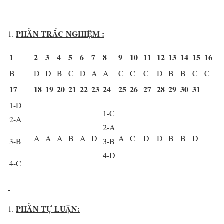
PHẦN TRẮC NGHIỆM :
1
2
3
4
5
6
7
8
9
10
11
12
13
14
15
16
B
D
D
B
C
D
A
A
C
C
C
D
B
B
C
C
17
18
19
20
21
22
23
24
25
26
27
28
29
30
31
1-D
1-C
2-A
2-A
A
A
A
B
A
D
A
C
D
D
B
B
D
3-B
3-B
4-D
4-C
PHẦN TỰ LUẬN: