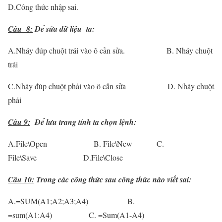
D.Công thức nhập sai.
Câu 8:
Để sửa dữ liệu ta:
A.Nháy đúp chuột trái vào ô cần sửa. B. Nháy chuột
trái
C.Nháy đúp chuột phải vào ô cần sửa D. Nháy chuột
phải
Câu 9:
Để lưu trang tính ta chọn lệnh:
A.File\Open B. File\New C.
File\Save D.File\Close
Câu 10:
Trong các công thức sau công thức nào viết sai:
A.=SUM(A1;A2;A3;A4) B.
=sum(A1:A4) C. =Sum(A1-A4)