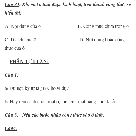
Câu 31
: Khi m
ộ
t
ô
t
í
nh
đượ
c k
í
ch ho
ạ
t, tr
ê
n thanh c
ô
ng th
ứ
c s
ẽ
hi
ể
n th
ị
:
A. Nội dung của ô B. Công thức chứa trong ô
C. Địa chỉ của ô D. Nội dung hoặc công
thức của ô
PHẦN TỰ LUẬN:
Câu 1:
a/ Dữ liệu ký tự là gì? Cho ví dụ?
b/ Hãy nêu cách chọn một ô, một cột, một hàng, một khối?
Câu 3
. Nêu các bước nhập công thức vào ô tính.
Câu4.