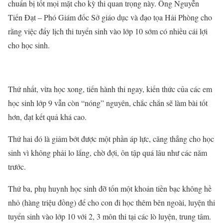
chuẩn bị tốt mọi mặt cho kỳ thi quan trọng này. Ông Nguyễn
Tiến Đạt – Phó Giám đốc Sở giáo dục và đạo tọa Hải Phòng cho
rằng việc đẩy lịch thi tuyển sinh vào lớp 10 sớm có nhiều cái lợi
cho học sinh.
Thứ nhất, vừa học xong, tiến hành thi ngay, kiến thức của các em
học sinh lớp 9 vẫn còn “nóng” nguyên, chắc chắn sẽ làm bài tốt
hơn, đạt kết quả khá cao.
Thứ hai đó là giảm bớt được một phần áp lực, căng thẳng cho học
sinh vì không phải lo lắng, chờ đợi, ôn tập quá lâu như các năm
trước.
Thứ ba, phụ huynh học sinh đỡ tốn một khoản tiền bạc không hề
nhỏ (hàng triệu đồng) để cho con đi học thêm bên ngoài, luyện thi
tuyển sinh vào lớp 10 với 2, 3 môn thi tại các lò luyện, trung tâm.