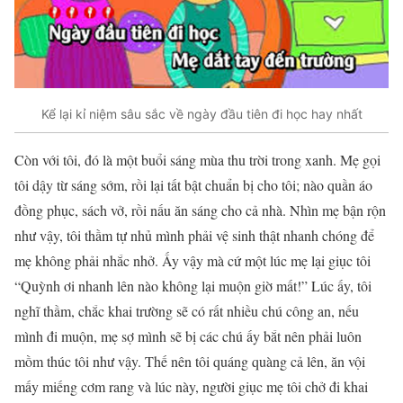
Kể lại kỉ niệm sâu sắc về ngày đầu tiên đi học hay nhất
Còn với tôi, đó là một buổi sáng mùa thu trời trong xanh. Mẹ gọi
tôi dậy từ sáng sớm, rồi lại tất bật chuẩn bị cho tôi; nào quần áo
đồng phục, sách vở, rồi nấu ăn sáng cho cả nhà. Nhìn mẹ bận rộn
như vậy, tôi thầm tự nhủ mình phải vệ sinh thật nhanh chóng để
mẹ không phải nhắc nhở. Ấy vậy mà cứ một lúc mẹ lại giục tôi
“Quỳnh ơi nhanh lên nào không lại muộn giờ mất!” Lúc ấy, tôi
nghĩ thầm, chắc khai trường sẽ có rất nhiều chú công an, nếu
mình đi muộn, mẹ sợ mình sẽ bị các chú ấy bắt nên phải luôn
mồm thúc tôi như vậy. Thế nên tôi quáng quàng cả lên, ăn vội
mấy miếng cơm rang và lúc này, người giục mẹ tôi chở đi khai