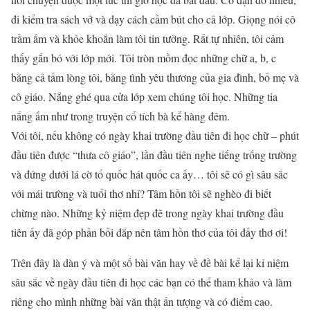
đi kiểm tra sách vở và dạy cách cầm bút cho cả lớp. Giọng nói cô
trầm ấm và khỏe khoắn làm tôi tin tưởng. Rất tự nhiên, tôi cảm
thấy gắn bó với lớp mới. Tôi tròn mồm đọc những chữ a, b, c
bằng cả tấm lòng tôi, bằng tình yêu thương của gia đình, bố mẹ và
cô giáo. Nắng ghé qua cửa lớp xem chúng tôi học. Những tia
nắng ấm như trong truyện cổ tích bà kể hàng đêm.
Với tôi, nếu không có ngày khai trường đầu tiên đi học chữ – phút
đầu tiên được “thưa cô giáo”, lần đầu tiên nghe tiếng trống trường
và đứng dưới lá cờ tổ quốc hát quốc ca ấy… tôi sẽ có gì sâu sắc
với mái trường và tuổi thơ nhỉ? Tâm hồn tôi sẽ nghèo đi biết
chừng nào. Những kỷ niệm đẹp đẽ trong ngày khai trường đầu
tiên ấy đã góp phần bồi đắp nên tâm hồn thơ của tôi đấy thơ ơi!
Trên đây là dàn ý và một số bài văn hay về đề bài kể lại kỉ niệm
sâu sắc về ngày đầu tiên đi học các bạn có thể tham khảo và làm
riêng cho mình những bài văn thật ấn tượng và có điểm cao.