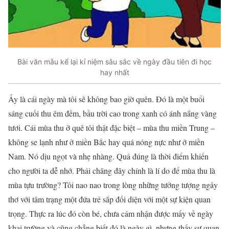
Bài văn mẫu kể lại kỉ niệm sâu sắc về ngày đầu tiên đi học
hay nhất
Ấy là cái ngày mà tôi sẽ không bao giờ quên. Đó là một buổi
sáng cuối thu êm đềm, bầu trời cao trong xanh có ánh nắng vàng
tươi. Cái mùa thu ở quê tôi thật đặc biệt – mùa thu miền Trung –
không se lạnh như ở miền Bắc hay quá nóng nực như ở miền
Nam. Nó dịu ngọt và nhẹ nhàng. Quả đúng là thời điểm khiến
cho người ta dễ nhớ. Phải chăng đây chính là lí do để mùa thu là
mùa tựu trường? Tôi nao nao trong lòng những tưởng tượng ngây
thơ với tâm trạng một đứa trẻ sắp đối diện với một sự kiện quan
trọng. Thực ra lúc đó còn bé, chưa cảm nhận được mấy về ngày
khai trường và cũng chẳng biết đó là ngày gì, nhưng thấy sự quan