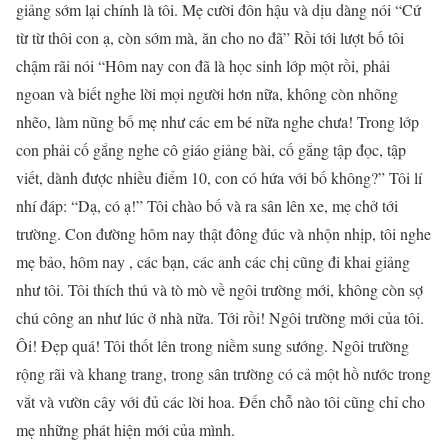
giảng sớm lại chính là tôi. Mẹ cười đôn hậu và dịu dàng nói “Cứ
từ từ thôi con ạ, còn sớm mà, ăn cho no đã” Rồi tới lượt bố tôi
chậm rãi nói “Hôm nay con đã là học sinh lớp một rồi, phải
ngoan và biết nghe lời mọi người hơn nữa, không còn nhõng
nhẽo, làm nũng bố mẹ như các em bé nữa nghe chưa! Trong lớp
con phải cố gắng nghe cô giáo giảng bài, cố gắng tập đọc, tập
viết, dành được nhiều điểm 10, con có hứa với bố không?” Tôi lí
nhí đáp: “Dạ, có ạ!” Tôi chào bố và ra sân lên xe, mẹ chở tới
trường. Con đường hôm nay thật đông đúc và nhộn nhịp, tôi nghe
mẹ bảo, hôm nay , các bạn, các anh các chị cũng đi khai giảng
như tôi. Tôi thích thú và tò mò về ngôi trường mới, không còn sợ
chú công an như lúc ở nhà nữa. Tới rồi! Ngôi trường mới của tôi.
Ôi! Đẹp quá! Tôi thốt lên trong niềm sung sướng. Ngôi trường
rộng rãi và khang trang, trong sân trường có cả một hồ nước trong
vắt và vườn cây với đủ các lời hoa. Đến chỗ nào tôi cũng chỉ cho
mẹ những phát hiện mới của mình.