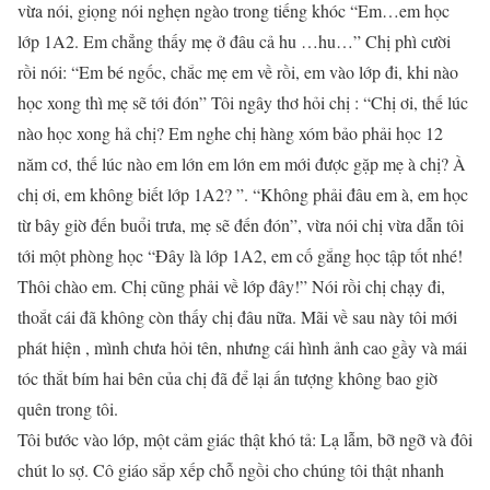
vừa nói, giọng nói nghẹn ngào trong tiếng khóc “Em…em học
lớp 1A2. Em chẳng thấy mẹ ở đâu cả hu …hu…” Chị phì cười
rồi nói: “Em bé ngốc, chắc mẹ em về rồi, em vào lớp đi, khi nào
học xong thì mẹ sẽ tới đón” Tôi ngây thơ hỏi chị : “Chị ơi, thế lúc
nào học xong hả chị? Em nghe chị hàng xóm bảo phải học 12
năm cơ, thế lúc nào em lớn em lớn em mới được gặp mẹ à chị? À
chị ơi, em không biết lớp 1A2? ”. “Không phải đâu em à, em học
từ bây giờ đến buổi trưa, mẹ sẽ đến đón”, vừa nói chị vừa dẫn tôi
tới một phòng học “Đây là lớp 1A2, em cố gắng học tập tốt nhé!
Thôi chào em. Chị cũng phải về lớp đây!” Nói rồi chị chạy đi,
thoắt cái đã không còn thấy chị đâu nữa. Mãi về sau này tôi mới
phát hiện , mình chưa hỏi tên, nhưng cái hình ảnh cao gầy và mái
tóc thắt bím hai bên của chị đã để lại ấn tượng không bao giờ
quên trong tôi.
Tôi bước vào lớp, một cảm giác thật khó tả: Lạ lẫm, bỡ ngỡ và đôi
chút lo sợ. Cô giáo sắp xếp chỗ ngồi cho chúng tôi thật nhanh