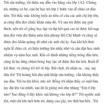
Tới sân trường, tôi được mẹ dẫn vào hàng của lớp 1A2. Chúng
tôi, những cô bé, cậu bé học trò lớp 1 bước vào lễ chào cờ đầu
tiên. Tôi thắc mắc không hiểu áo trên cổ của các anh chị lớp lớn,
ai cũng đều đeo chiếc khăn màu đỏ. Về sau tôi được mẹ giải
thích, nếu tôi cố gắng học tập và đạt kết quả cao sẽ được kết nạp
làm đội viên đội thiếu niên tiền phong Hồ Chí Minh và cũng sẽ
được đeo khăn quàng đỏ như các anh chị ấy. Sau khi kết thúc
nghi lễ chào cờ, cô hiệu trưởng lên nhắc nhở và căn dặn học sinh
nhiệm vụ năm học mới. Khi cô đánh những tiếng trống đầu tiên,
cũng là lúc từng chùm bóng bay sặc sỡ được thả lên trời. Buổi lễ
kết thúc và chúng tôi trở về lớp. Bất chợt, tôi nhận ra…mẹ, mẹ
đâu rồi! Tôi hoảng hốt đảo mắt khắp sân trường, vẫn không thấy
mẹ đâu. Tôi òa lên khóc nức nở. Bỗng tôi nhận thấy có một bàn
tay đặt lên vai mình, sau đó là giọng nói nhẹ nhàng “Em ở lớp
nào? Sao đứng ở đây khóc mà không vào lớp đi?” Tôi ngước mắt
lên, một chị lớn tuổi hơn tôi, dáng cao gầy, tóc thắt hai bên . Tôi