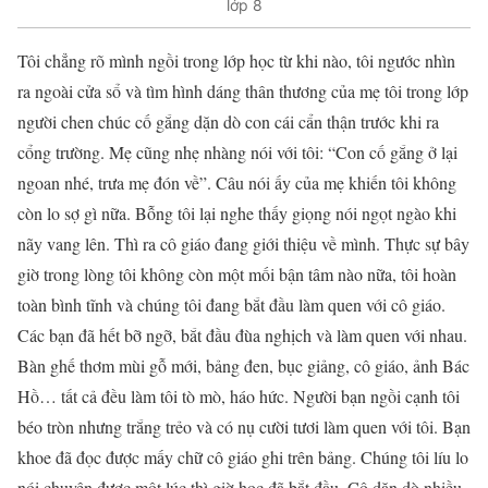
lớp 8
Tôi chẳng rõ mình ngồi trong lớp học từ khi nào, tôi ngước nhìn
ra ngoài cửa sổ và tìm hình dáng thân thương của mẹ tôi trong lớp
người chen chúc cố gắng dặn dò con cái cẩn thận trước khi ra
cổng trường. Mẹ cũng nhẹ nhàng nói với tôi: “Con cố gắng ở lại
ngoan nhé, trưa mẹ đón về”. Câu nói ấy của mẹ khiến tôi không
còn lo sợ gì nữa. Bỗng tôi lại nghe thấy giọng nói ngọt ngào khi
nãy vang lên. Thì ra cô giáo đang giới thiệu về mình. Thực sự bây
giờ trong lòng tôi không còn một mối bận tâm nào nữa, tôi hoàn
toàn bình tĩnh và chúng tôi đang bắt đầu làm quen với cô giáo.
Các bạn đã hết bỡ ngỡ, bắt đầu đùa nghịch và làm quen với nhau.
Bàn ghế thơm mùi gỗ mới, bảng đen, bục giảng, cô giáo, ảnh Bác
Hồ… tất cả đều làm tôi tò mò, háo hức. Người bạn ngồi cạnh tôi
béo tròn nhưng trắng trẻo và có nụ cười tươi làm quen với tôi. Bạn
khoe đã đọc được mấy chữ cô giáo ghi trên bảng. Chúng tôi líu lo
nói chuyện được một lúc thì giờ học đã bắt đầu. Cô dặn dò nhiều,