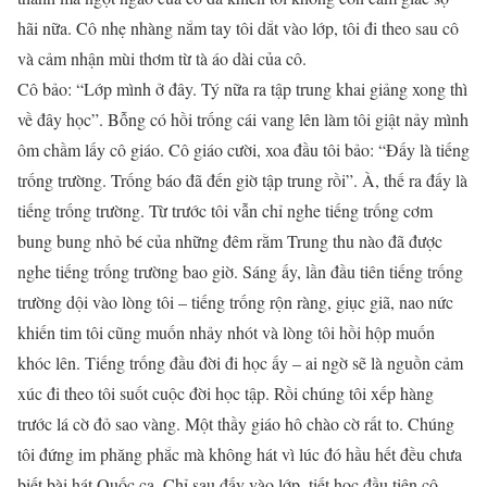
hãi nữa. Cô nhẹ nhàng nắm tay tôi dắt vào lớp, tôi đi theo sau cô
và cảm nhận mùi thơm từ tà áo dài của cô.
Cô bảo: “Lớp mình ở đây. Tý nữa ra tập trung khai giảng xong thì
về đây học”. Bỗng có hồi trống cái vang lên làm tôi giật nảy mình
ôm chầm lấy cô giáo. Cô giáo cười, xoa đầu tôi bảo: “Đấy là tiếng
trống trường. Trống báo đã đến giờ tập trung rồi”. À, thế ra đấy là
tiếng trống trường. Từ trước tôi vẫn chỉ nghe tiếng trống cơm
bung bung nhỏ bé của những đêm rằm Trung thu nào đã được
nghe tiếng trống trường bao giờ. Sáng ấy, lần đầu tiên tiếng trống
trường dội vào lòng tôi – tiếng trống rộn ràng, giục giã, nao nức
khiến tim tôi cũng muốn nhảy nhót và lòng tôi hồi hộp muốn
khóc lên. Tiếng trống đầu đời đi học ấy – ai ngờ sẽ là nguồn cảm
xúc đi theo tôi suốt cuộc đời học tập. Rồi chúng tôi xếp hàng
trước lá cờ đỏ sao vàng. Một thầy giáo hô chào cờ rất to. Chúng
tôi đứng im phăng phắc mà không hát vì lúc đó hầu hết đều chưa
biết bài hát Quốc ca. Chỉ sau đấy vào lớp, tiết học đầu tiên cô