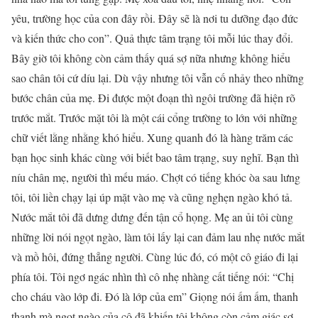
yêu, trường học của con đây rồi. Đây sẽ là nơi tu dưỡng đạo đức
và kiến thức cho con”. Quả thực tâm trạng tôi mỗi lúc thay đổi.
Bây giờ tôi không còn cảm thấy quá sợ nữa nhưng không hiểu
sao chân tôi cứ díu lại. Dù vậy nhưng tôi vẫn cố nhảy theo những
bước chân của mẹ. Đi được một đoạn thì ngôi trường đã hiện rõ
trước mắt. Trước mặt tôi là một cái cổng trường to lớn với những
chữ viết lằng nhằng khó hiểu. Xung quanh đó là hàng trăm các
bạn học sinh khác cùng với biết bao tâm trạng, suy nghĩ. Bạn thì
níu chân mẹ, người thì mếu máo. Chợt có tiếng khóc òa sau lưng
tôi, tôi liền chạy lại úp mặt vào mẹ và cũng nghẹn ngào khó tả.
Nước mắt tôi đã dưng dưng đến tận cổ họng. Mẹ an ủi tôi cùng
những lời nói ngọt ngào, làm tôi lấy lại can đảm lau nhẹ nước mắt
và mồ hôi, đứng thẳng người. Cùng lúc đó, có một cô giáo đi lại
phía tôi. Tôi ngơ ngác nhìn thì cô nhẹ nhàng cất tiếng nói: “Chị
cho cháu vào lớp đi. Đó là lớp của em” Giọng nói ấm ấm, thanh
thanh mà ngọt ngào của cô đã khiến tôi không còn cảm giác sợ