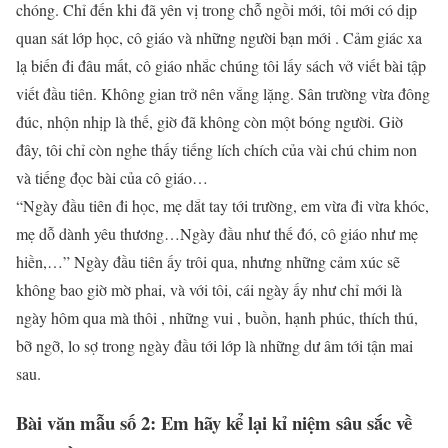
chóng. Chỉ đến khi đã yên vị trong chỗ ngồi mới, tôi mới có dịp
quan sát lớp học, cô giáo và những người bạn mới . Cảm giác xa
lạ biến đi đâu mất, cô giáo nhắc chúng tôi lấy sách vở viết bài tập
viết đầu tiên. Không gian trở nên vắng lặng. Sân trường vừa đông
đúc, nhộn nhịp là thế, giờ đã không còn một bóng người. Giờ
đây, tôi chỉ còn nghe thấy tiếng lích chích của vài chú chim non
và tiếng đọc bài của cô giáo…
“Ngày đầu tiên đi học, mẹ dắt tay tới trường, em vừa đi vừa khóc,
mẹ dỗ dành yêu thương…Ngày đầu như thế đó, cô giáo như mẹ
hiền,…” Ngày đầu tiên ấy trôi qua, nhưng những cảm xúc sẽ
không bao giờ mờ phai, và với tôi, cái ngày ấy như chỉ mới là
ngày hôm qua mà thôi , những vui , buồn, hạnh phúc, thích thú,
bỡ ngỡ, lo sợ trong ngày đầu tới lớp là những dư âm tới tận mai
sau.
Bài văn mẫu số 2: Em hãy kể lại kỉ niệm sâu sắc về