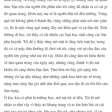
tâm, bận rộn của người lớn phần nào tôi cũng đã nhận ra có cái gì
đó quan trọng. Hôm nay mẹ sẽ là người đưa tôi đến trường. Vùng
quê tôi không phải ở thành thị, cũng chẳng phải một nơi nào giàu
có, đó là một vùng quê mang đầy nét thôn quê và sự dân dã. Trên
đường đi học, tôi thấy có rất nhiều các bạn học sinh cùng các bậc
phụ huynh. Tôi để ý thấy từng nét mặt lo lắng trên mặt họ, trong
đó có cả mấy đứa thường đi chơi với tôi, cùng với sự chu đáo của
người lớn giống như mẹ tôi vậy. Điều đó càng làm tôi hiểu thêm
về tầm quan trọng của ngày này, nhưng cũng chính vì đó mà
khiến tôi càng thêm bận tâm. Tâm hồn tôi bấy giờ nặng trĩu
nhưng rồi lại nhẹ nhàng như những cánh hoa tươi rực rỡ trong
nắng mai cùng làn gió nhè nhẹ thổi qua, xoa dịu đi cái bồi hồi của
tâm trạng.
Ô kìa, kia có phải là trường học, nơi mà tôi sẽ đến. Tôi lờ mờ
nhận ra như vậy vì thấy nó khang trang và to lớn hơn bất cứ cái
nhà nào mà tôi từng gặp. Mẹ xoa đầu tôi, nhẹ nhàng nói: “Con