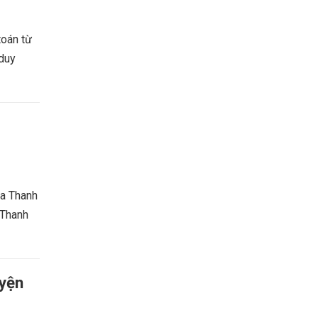
toán từ
 duy
ủa Thanh
 Thanh
uyện