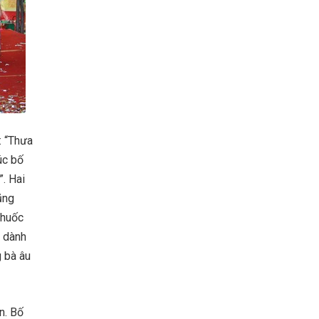
: “Thưa
úc bố
. Hai
ũng
thuốc
g dành
 bà âu
n. Bố