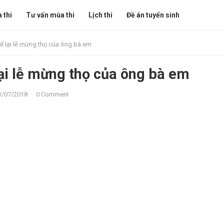
 thi
Tư vấn mùa thi
Lịch thi
Đề án tuyển sinh
ể lại lễ mừng thọ của ông bà em
ại lễ mừng thọ của ông bà em
1/07/2018
·
0 Comment