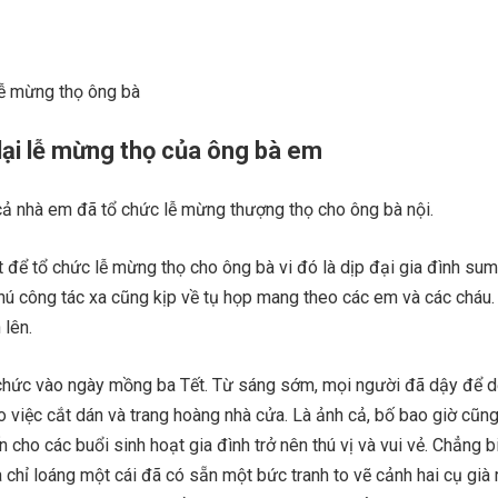
lễ mừng thọ ông bà
lại lễ mừng thọ của ông bà em
 cả nhà em đã tổ chức lễ mừng thượng thọ cho ông bà nội.
 để tổ chức lễ mừng thọ cho ông bà vi đó là dịp đại gia đình su
hú công tác xa cũng kịp về tụ họp mang theo các em và các cháu.
 lên.
chức vào ngày mồng ba Tết. Từ sáng sớm, mọi người đã dậy để 
 việc cắt dán và trang hoàng nhà cửa. Là ảnh cả, bố bao giờ cũn
n cho các buổi sinh hoạt gia đình trở nên thú vị và vui vẻ. Chẳng b
 chỉ loáng một cái đã có sẵn một bức tranh to vẽ cảnh hai cụ già 