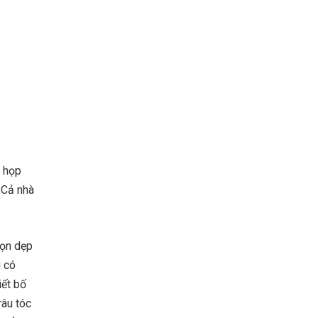
m họp
 Cả nhà
dọn dẹp
g có
iết bố
râu tóc