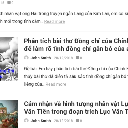
018
0
ích nhân vật ông Hai trong truyện ngắn Làng của Kim Lân, em có s
n mới trong tình cảm...
Read more
Phân tích bài thơ Đồng chí của Chí
để làm rõ tình đồng chí gắn bó của 
bộ đội
John Smith
20/12/2018
0
Đề bài: Em hãy phân tích bài thơ Đồng chí của Chính
thấy bài thơ đã diễn tả sâu sắc tình đồng chí gắn bó 
liêng của...
Read more
Cảm nhận về hình tượng nhân vật L
Vân Tiên trong đoạn trích Lục Vân 
cứu Kiều Nguyệt Nga
John Smith
20/12/2018
0