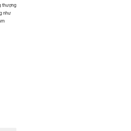
ng thượng
ng như
hầm