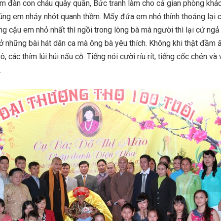
 đàn con cháu quây quần, Bức tranh làm cho cả gian phòng khá
húng em nhảy nhót quanh thềm. Mấy đứa em nhỏ thỉnh thoảng lại 
g cậu em nhỏ nhất thì ngồi trong lòng bà mà người thì lại cứ ngả
ở những bài hát dân ca mà ông bà yêu thích. Không khi thật đầm 
 các thím lúi húi nấu cỗ. Tiếng nói cười ríu rít, tiếng cốc chén và
.