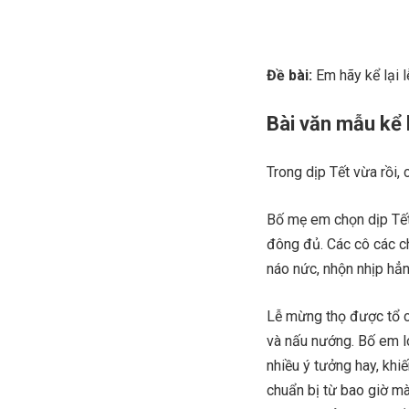
Đề bài:
Em hãy kể lại 
Bài văn mẫu kể 
Trong dịp Tết vừa rồi,
Bố mẹ em chọn dịp Tết
đông đủ. Các cô các c
náo nức, nhộn nhịp hẳn
Lễ mừng thọ được tổ 
và nấu nướng. Bố em lo
nhiều ý tưởng hay, khiế
chuẩn bị từ bao giờ mà