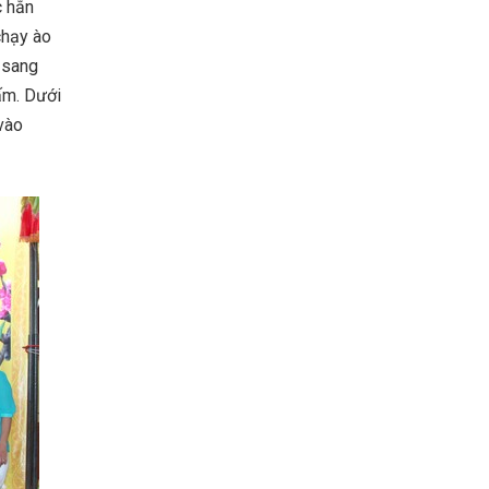
c hẳn
chạy ào
 sang
ấm. Dưới
 vào