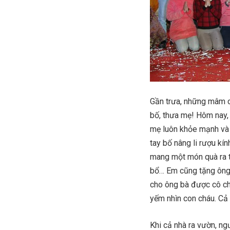
Gần trưa, những mâm c
bố, thưa mẹ! Hôm nay,
mẹ luôn khỏe mạnh và 
tay bố nâng li rượu kí
mang một món quà ra tặ
bổ… Em cũng tặng ông 
cho ông bà được cô ch
yếm nhìn con cháu. Cả 
Khi cả nhà ra vườn, ng