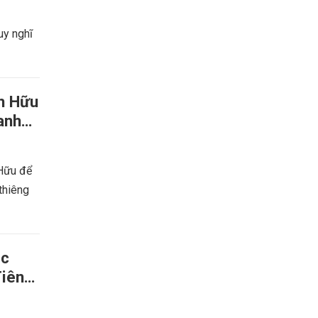
uy nghĩ
nh Hữu
anh
 Hữu để
thiêng
ục
Tiên