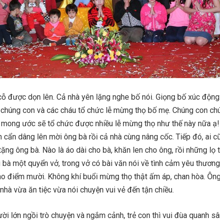
ỗ được dọn lên. Cả nhà yên lặng nghe bố nói. Giọng bố xúc động
 chúng con và các cháu tổ chức lễ mừng thọ bố mẹ. Chúng con ch
mong ước sẽ tổ chức được nhiều lễ mừng thọ như thế này nữa ạ!”
nh cẩn dâng lên mời ông bà rồi cả nhà cùng nâng cốc. Tiếp đó, ai c
ng ông bà. Nào là áo dài cho bà, khăn len cho ông, rồi những lọ 
bà một quyển vở, trong vở có bài văn nói về tình cảm yêu thươn
o điểm mười. Không khí buổi mừng thọ thật ấm áp, chan hòa. Ông
nhà vừa ăn tiệc vừa nói chuyện vui vẻ đến tận chiều.
ười lớn ngồi trò chuyện và ngắm cảnh, trẻ con thì vui đùa quanh sâ