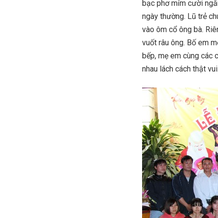
bạc phơ mỉm cười ngắm
ngày thường. Lũ trẻ c
vào ôm cổ ông bà. Riên
vuốt râu ông. Bố em m
bếp, mẹ em cùng các cô,
nhau lách cách thật vui