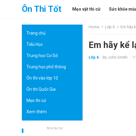
Ôn Thi Tốt
Mẹo vặt thi cử
Sức khỏe mùa
Home
Lớp 6
Em hãy k
Trang chủ
Em hãy kể l
Tiểu Học
Trung học Cơ Sở
Lớp 6
By
John Smith
·
1
Trung học phổ thông
Ôn thi vào lớp 10
Ôn thi Quốc Gia
Mẹo thi cử
Xem thêm
Nhà tài trợ