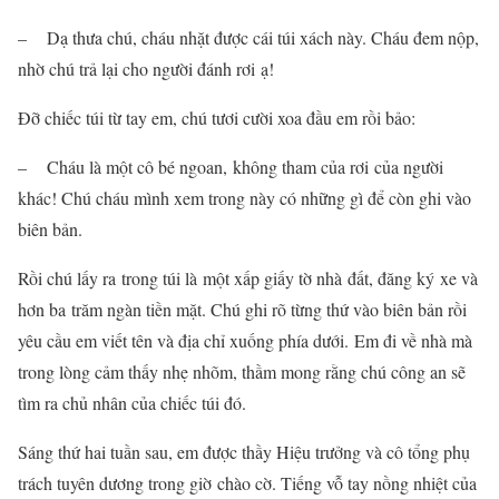
– Dạ thưa chú, cháu nhặt được cái túi xách này. Cháu đem nộp,
nhờ chú trả lại cho người đánh rơi ạ!
Đỡ chiếc túi từ tay em, chú tươi cười xoa đầu em rồi bảo:
– Cháu là một cô bé ngoan, không tham của rơi của người
khác! Chú cháu mình xem trong này có những gì để còn ghi vào
biên bản.
Rồi chú lấy ra trong túi là một xấp giấy tờ nhà đất, đăng ký xe và
hơn ba trăm ngàn tiền mặt. Chú ghi rõ từng thứ vào biên bản rồi
yêu cầu em viết tên và địa chỉ xuống phía dưới. Em đi về nhà mà
trong lòng cảm thấy nhẹ nhõm, thầm mong rằng chú công an sẽ
tìm ra chủ nhân của chiếc túi đó.
Sáng thứ hai tuần sau, em được thầy Hiệu trưởng và cô tổng phụ
trách tuyên dương trong giờ chào cờ. Tiếng vỗ tay nồng nhiệt của