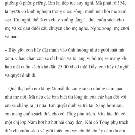
giường ở phòng riêng. Em lại tiếp tục suy nghĩ. Mà phải rồi! Mẹ
là người có kinh nghiệm trong cuộc sống, mình nên hỏi mẹ xem
sao! Em nghĩ, thế là em chạy xuống tầng 1, đưa cuốn sách cho
mẹ và kể đầu đuôi câu chuyện cho mẹ nghe. Nghe xong, mẹ cười
và bảo:
– Bây giờ, con hãy đặt mình vào tình huống như người mất mà
xem. Chắc chắn con sẽ rất buồn và lo lắng vì bố mẹ sẽ mắng khi
làm mất cuốn sách khá đắt: 25.000đ cơ mà! Đấy, con hãy tự nghĩ
và quyết định đi.
– Quả thật nếu em là người mất thì cũng sẽ có những cảm giác
như mẹ nói. Mà nếu các bạn biết thì lòng tin của các bạn đối với
em sẽ chẳng ra gì nữa! Em quyết định sẽ trả lại. Sáng hôm sau,
em mang cuốn sách đưa cho cô Tổng phụ trách. Vừa lúc đó, có
một chị lớp Năm hớt hơ hớt hải chạy đến. Khi cô Tổng phụ trách
đưa chị cuốn sách và giới thiệu em với chị thì chị ấy cảm ơn em