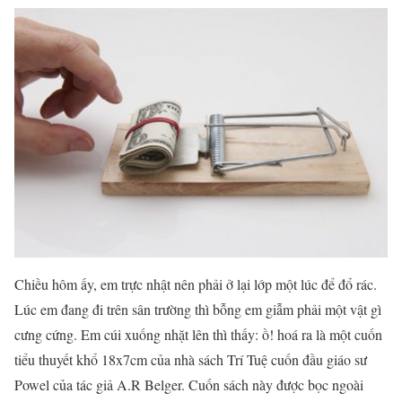
Chiều hôm ấy, em trực nhật nên phải ở lại lớp một lúc để đổ rác.
Lúc em đang đi trên sân trường thì bỗng em giẫm phải một vật gì
cưng cứng. Em cúi xuống nhặt lên thì thấy: ồ! hoá ra là một cuốn
tiểu thuyết khổ 18x7cm của nhà sách Trí Tuệ cuốn đầu giáo sư
Powel của tác giả A.R Belger. Cuốn sách này được bọc ngoài