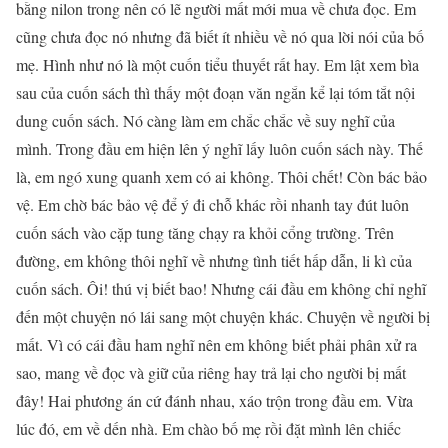
bằng nilon trong nên có lẽ người mất mới mua về chưa đọc. Em
cũng chưa đọc nó nhưng đã biết ít nhiều về nó qua lời nói của bố
mẹ. Hình như nó là một cuốn tiểu thuyết rất hay. Em lật xem bìa
sau của cuốn sách thì thấy một đoạn văn ngắn kể lại tóm tắt nội
dung cuốn sách. Nó càng làm em chắc chắc về suy nghĩ của
mình. Trong đầu em hiện lên ý nghĩ lấy luôn cuốn sách này. Thế
là, em ngó xung quanh xem có ai không. Thôi chết! Còn bác bảo
vệ. Em chờ bác bảo vệ để ý đi chỗ khác rồi nhanh tay đút luôn
cuốn sách vào cặp tung tăng chạy ra khỏi cổng trường. Trên
đường, em không thôi nghĩ về nhưng tình tiết hấp dẫn, li kì của
cuốn sách. Ôi! thú vị biết bao! Nhưng cái đầu em không chỉ nghĩ
đến một chuyện nó lái sang một chuyện khác. Chuyện về người bị
mất. Vì có cái đầu ham nghĩ nên em không biết phải phân xử ra
sao, mang về đọc và giữ của riêng hay trả lại cho người bị mất
đây! Hai phương án cứ đánh nhau, xáo trộn trong đầu em. Vừa
lúc đó, em về dến nhà. Em chào bố mẹ rồi đặt mình lên chiếc