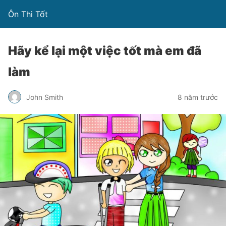
Ôn Thi Tốt
Hãy kể lại một việc tốt mà em đã
làm
John Smith
8 năm trước