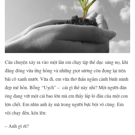
Câu chuyện xảy ra vào một lần em chạy tập thể dục sáng nọ, khi
đằng đông vừa ửng hồng và những giọt sương còn đọng lại trên
bãi cõ xanh mướt. Vừa đi, em vừa thơ thẩn ngắm cảnh bình minh
đẹp mê hồn. Bỗng “Uỵch” – cái gì thế này nhỉ? Một người đàn
ông đang vứt một cái bao lớn mà em thấy lấp ló đầu của một con
lợn chết. Em nhìn anh ấy mà trong người bực bội vô cùng. Em
vội chạy đến, kêu lên:
– Anh gì ơi?