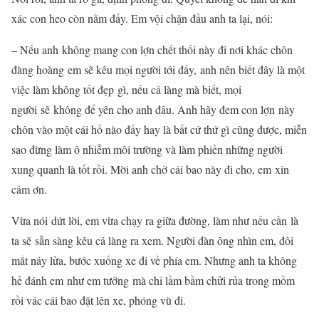
xác con heo còn nằm đấy. Em vội chặn đầu anh ta lại, nói:
– Nếu anh không mang con lợn chết thối này đi nơi khác chôn
đàng hoàng em sẽ kêu mọi người tới đấy, anh nên biết đây là một
việc làm không tốt đẹp gì, nếu cả làng mà biết, mọi
người sẽ không để yên cho anh đâu. Anh hãy đem con lợn này
chôn vào một cái hố nào đấy hay là bất cứ thứ gì cũng được, miễn
sao đừng làm ô nhiễm môi trường và làm phiền những người
xung quanh là tốt rồi. Mời anh chở cái bao này đi cho, em xin
cảm ơn.
Vừa nói dứt lời, em vừa chạy ra giữa đường, làm như nếu cần là
ta sẽ sẵn sàng kêu cả làng ra xem. Người đàn ông nhìn em, đôi
mắt nảy lửa, bước xuống xe đi về phía em. Nhưng anh ta không
hề đánh em như em tưởng mà chỉ lầm bầm chửi rủa trong mồm
rồi vác cái bao đặt lên xe, phóng vù đi.