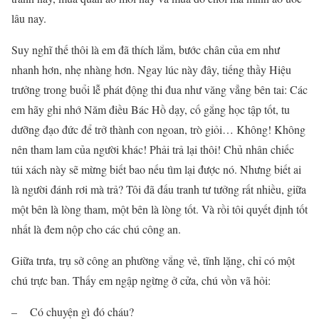
lâu nay.
Suy nghĩ thế thôi là em đã thích lắm, bước chân của em như
nhanh hơn, nhẹ nhàng hơn. Ngay lúc này đây, tiếng thầy Hiệu
trưởng trong buổi lễ phát động thi đua như văng vẳng bên tai: Các
em hãy ghi nhớ Năm điều Bác Hồ dạy, cố gắng học tập tốt, tu
dưỡng đạo đức để trở thành con ngoan, trò giỏi… Không! Không
nên tham lam của người khác! Phải trả lại thôi! Chủ nhân chiếc
túi xách này sẽ mừng biết bao nếu tìm lại được nó. Nhưng biết ai
là người đánh rơi mà trả? Tôi đã đấu tranh tư tưởng rất nhiều, giữa
một bên là lòng tham, một bên là lòng tốt. Và rồi tôi quyết định tốt
nhất là đem nộp cho các chú công an.
Giữa trưa, trụ sở công an phường vắng vẻ, tĩnh lặng, chỉ có một
chú trực ban. Thấy em ngập ngừng ở cửa, chú vồn vã hỏi:
– Có chuyện gì đó cháu?