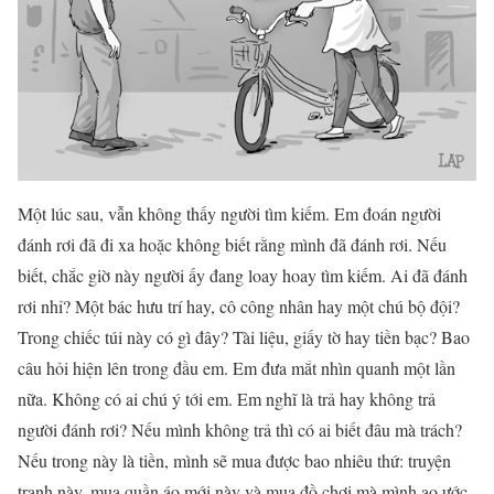
Một lúc sau, vẫn không thấy người tìm kiếm. Em đoán người
đánh rơi đã đi xa hoặc không biết rằng mình đã đánh rơi. Nếu
biết, chắc giờ này người ấy đang loay hoay tìm kiếm. Ai đã đánh
rơi nhỉ? Một bác hưu trí hay, cô công nhân hay một chú bộ đội?
Trong chiếc túi này có gì đây? Tài liệu, giấy tờ hay tiền bạc? Bao
câu hỏi hiện lên trong đầu em. Em đưa mắt nhìn quanh một lần
nữa. Không có ai chú ý tới em. Em nghĩ là trả hay không trả
người đánh rơi? Nếu mình không trả thì có ai biết đâu mà trách?
Nếu trong này là tiền, mình sẽ mua được bao nhiêu thứ: truyện
tranh này, mua quần áo mới này và mua đồ chơi mà mình ao ước