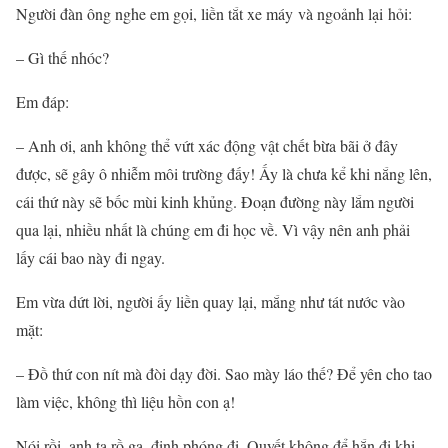
Người đàn ông nghe em gọi, liền tắt xe máy và ngoảnh lại hỏi:
– Gì thế nhóc?
Em đáp:
– Anh ơi, anh không thể vứt xác động vật chết bừa bãi ở đây
được, sẽ gây ô nhiễm môi trường đấy! Ấy là chưa kể khi nắng lên,
cái thứ này sẽ bốc mùi kinh khủng. Đoạn đường này lắm người
qua lại, nhiều nhất là chúng em đi học về. Vì vậy nên anh phải
lấy cái bao này đi ngay.
Em vừa dứt lời, người ấy liền quay lại, mắng như tát nước vào
mặt:
– Đồ thứ con nít mà đòi dạy đời. Sao mày láo thế? Để yên cho tao
làm việc, không thì liệu hồn con ạ!
Nói rồi, anh ta rồ ga, định phóng đi. Quyết không để hắn đi khi