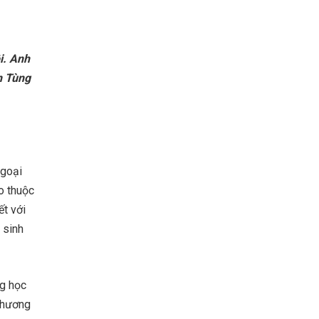
i. Anh
n Tùng
Ngoại
o thuộc
ết với
 sinh
ng học
 thương