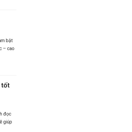
am bật
ọc – cao
 tốt
ch đọc
ẽ giúp