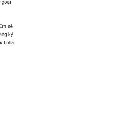
 ngoại
 Em sẽ
đăng ký
uật nhà