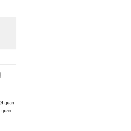
ị
ệt quan
i quan