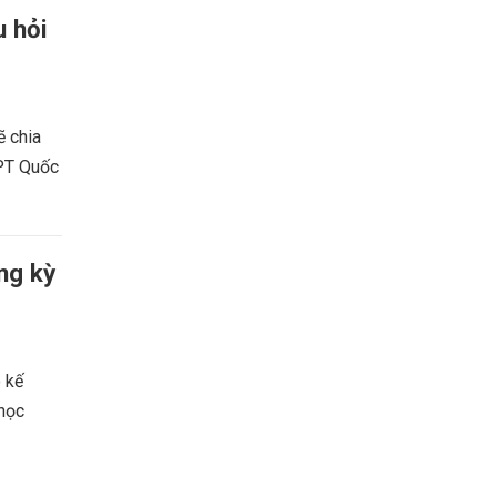
u hỏi
 chia
HPT Quốc
ng kỳ
 kế
 học