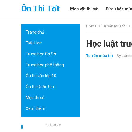
Ôn Thi Tốt
Mẹo vặt thi cử
Sức khỏe mùa
Home
Tư vấn mùa thi
Trang chủ
Học luật tr
Tiểu Học
Trung học Cơ Sở
Tư vấn mùa thi
By
admi
Trung học phổ thông
Ôn thi vào lớp 10
Ôn thi Quốc Gia
Mẹo thi cử
Xem thêm
Nhà tài trợ