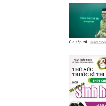
Gia sắp tới...
Read mor