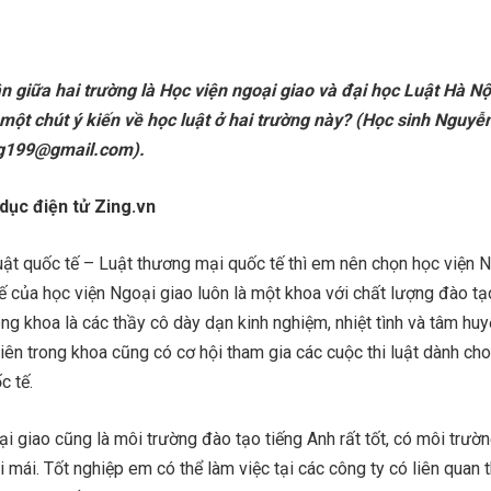
 giữa hai trường là Học viện ngoại giao và đại học Luật Hà Nộ
 một chút ý kiến về học luật ở hai trường này? (Học sinh Nguyễ
ng199@gmail.com).
dục điện tử Zing.vn
t quốc tế – Luật thương mại quốc tế thì em nên chọn học viện 
ế của học viện Ngoại giao luôn là một khoa với chất lượng đào tạ
ong khoa là các thầy cô dày dạn kinh nghiệm, nhiệt tình và tâm huy
viên trong khoa cũng có cơ hội tham gia các cuộc thi luật dành cho
c tế.
 giao cũng là môi trường đào tạo tiếng Anh rất tốt, có môi trườ
 mái. Tốt nghiệp em có thể làm việc tại các công ty có liên quan