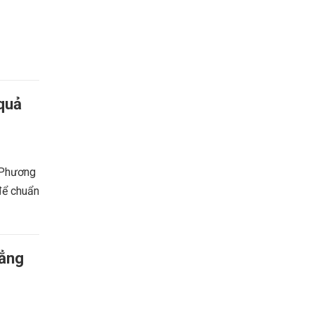
quả
 Phương
để chuẩn
hẳng