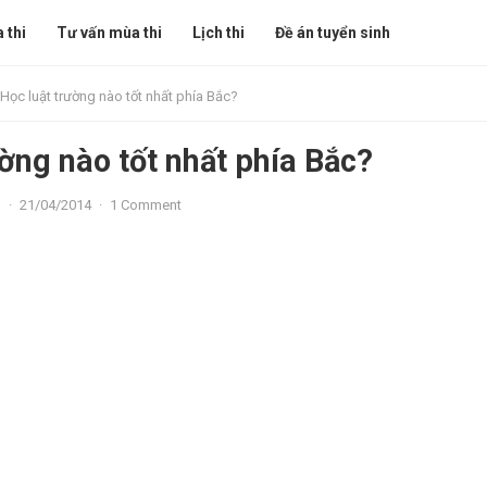
 thi
Tư vấn mùa thi
Lịch thi
Đề án tuyển sinh
Học luật trường nào tốt nhất phía Bắc?
ường nào tốt nhất phía Bắc?
n
·
21/04/2014
·
1 Comment