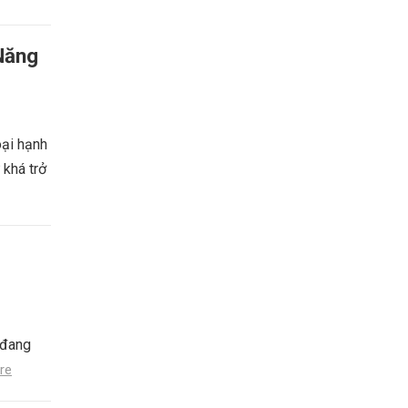
Năng
oại hạnh
 khá trở
 đang
re