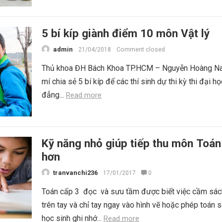
5 bí kíp giành điểm 10 môn Vật lý
admin
21/04/2018
Comment closed
Thủ khoa ĐH Bách Khoa TP.HCM – Nguyễn Hoàng N
mí chia sẻ 5 bí kíp để các thí sinh dự thi kỳ thi đại h
đẳng...
Read more
Kỹ năng nhỏ giúp tiếp thu môn Toán
hơn
tranvanchi236
17/01/2017
0
Toán cấp 3 đọc và sưu tầm được biết việc cầm sá
trên tay và chỉ tay ngay vào hình vẽ hoặc phép toán s
học sinh ghi nhớ...
Read more