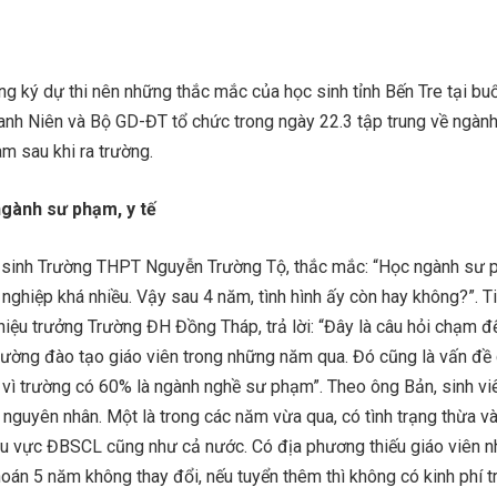
g ký dự thi nên những thắc mắc của học sinh tỉnh Bến Tre tại bu
anh Niên và Bộ GD-ĐT tổ chức trong ngày 22.3 tập trung về ngàn
àm sau khi ra trường.
ngành sư phạm, y tế
 sinh Trường THPT Nguyễn Trường Tộ, thắc mắc: “Học ngành sư
 nghiệp khá nhiều. Vậy sau 4 năm, tình hình ấy còn hay không?”. Ti
iệu trưởng Trường ĐH Đồng Tháp, trả lời: “Đây là câu hỏi chạm đ
rường đào tạo giáo viên trong những năm qua. Đó cũng là vấn đề
ì trường có 60% là ngành nghề sư phạm”. Theo ông Bản, sinh vi
nguyên nhân. Một là trong các năm vừa qua, có tình trạng thừa và
khu vực ĐBSCL cũng như cả nước. Có địa phương thiếu giáo viên 
án 5 năm không thay đổi, nếu tuyển thêm thì không có kinh phí t