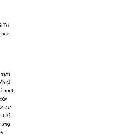
ổi Tư
h học
 phạm
ến sĩ
ến một
 của
ên sư
 thiếu
nhưng
rả