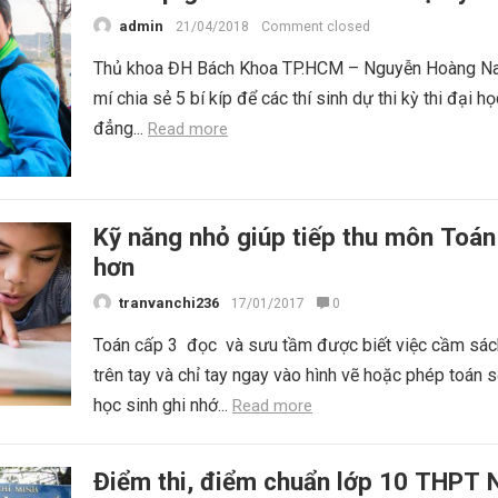
admin
21/04/2018
Comment closed
Thủ khoa ĐH Bách Khoa TP.HCM – Nguyễn Hoàng N
mí chia sẻ 5 bí kíp để các thí sinh dự thi kỳ thi đại h
đẳng...
Read more
Kỹ năng nhỏ giúp tiếp thu môn Toán
hơn
tranvanchi236
17/01/2017
0
Toán cấp 3 đọc và sưu tầm được biết việc cầm sá
trên tay và chỉ tay ngay vào hình vẽ hoặc phép toán s
học sinh ghi nhớ...
Read more
Điểm thi, điểm chuẩn lớp 10 THPT 