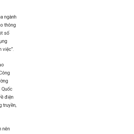
ủa ngành
ao thông
ột số
dụng
 việc”.
ạo
 Công
ường
H Quốc
về điện
g truyền,
m nên