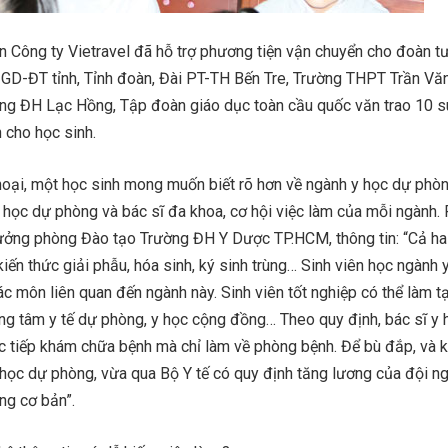
 Công ty Vietravel đã hỗ trợ phương tiện vận chuyển cho đoàn tư
 GD-ĐT tỉnh, Tỉnh đoàn, Đài PT-TH Bến Tre, Trường THPT Trần Vă
ờng ĐH Lạc Hồng, Tập đoàn giáo dục toàn cầu quốc văn trao 10 s
 cho học sinh.
thoại, một học sinh mong muốn biết rõ hơn về ngành y học dự phò
y học dự phòng và bác sĩ đa khoa, cơ hội việc làm của mỗi ngành
ưởng phòng Đào tạo Trường ĐH Y Dược TP.HCM, thông tin: “Cả ha
iến thức giải phẫu, hóa sinh, ký sinh trùng… Sinh viên học ngành 
c môn liên quan đến ngành này. Sinh viên tốt nghiệp có thể làm tạ
rung tâm y tế dự phòng, y học cộng đồng… Theo quy định, bác sĩ y
 tiếp khám chữa bệnh mà chỉ làm về phòng bệnh. Để bù đắp, và 
 học dự phòng, vừa qua Bộ Y tế có quy định tăng lương của đội n
ng cơ bản”.