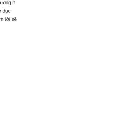
rường ít
o dục
m tới sẽ