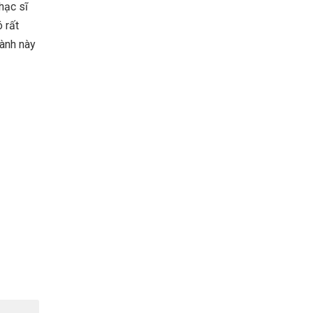
hạc sĩ
 rất
gành này