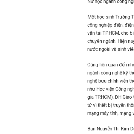
Nữ học ngành công ngh
Một học sinh Trường T
công nghiệp điện, điệ
vận tải TP.HCM, cho bi
chuyên ngành. Hiện nay
nước ngoài và sinh viê
Cũng liên quan đến nh
ngành công nghệ kỹ th
nghệ bưu chính viễn th
như Học viện Công ngh
gia TP.HCM), ĐH Giao 
tử vì thiết bị truyền t
mạng máy tính, mạng v
Bạn Nguyễn Thị Kim Du