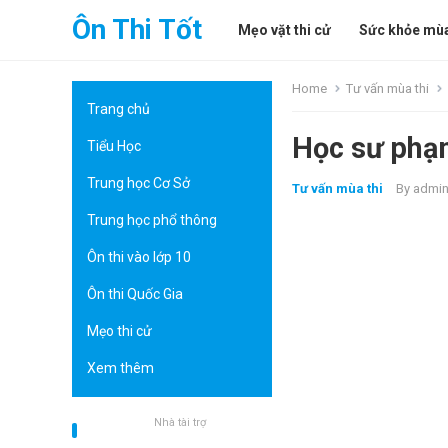
Ôn Thi Tốt
Mẹo vặt thi cử
Sức khỏe mùa
Home
Tư vấn mùa thi
Trang chủ
Học sư phạm
Tiểu Học
Trung học Cơ Sở
Tư vấn mùa thi
By
admi
Trung học phổ thông
Ôn thi vào lớp 10
Ôn thi Quốc Gia
Mẹo thi cử
Xem thêm
Nhà tài trợ