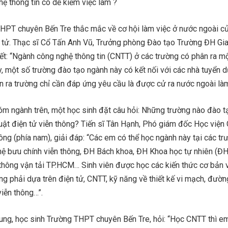
ệ thông tin có dễ kiếm việc làm ?
HPT chuyên Bến Tre thắc mắc về cơ hội làm việc ở nước ngoài c
n tử. Thạc sĩ Cổ Tấn Anh Vũ, Trưởng phòng Đào tạo Trường ĐH Gi
ết: “Ngành công nghệ thông tin (CNTT) ở các trường có phân ra m
, một số trường đào tạo ngành này có kết nối với các nhà tuyển 
n ra trường chỉ cần đáp ứng yêu cầu là được cử ra nước ngoài làm
óm ngành trên, một học sinh đặt câu hỏi: Những trường nào đào t
uật điện tử viễn thông? Tiến sĩ Tân Hạnh, Phó giám đốc Học viện
ông (phía nam), giải đáp: “Các em có thể học ngành này tại các tr
ệ bưu chính viễn thông, ĐH Bách khoa, ĐH Khoa học tự nhiên (Đ
thông vận tải TP.HCM… Sinh viên được học các kiến thức cơ bản 
hông phải dựa trên điện tử, CNTT, kỹ năng về thiết kế vi mạch, đườn
iễn thông…”.
ng, học sinh Trường THPT chuyên Bến Tre, hỏi: “Học CNTT thì e