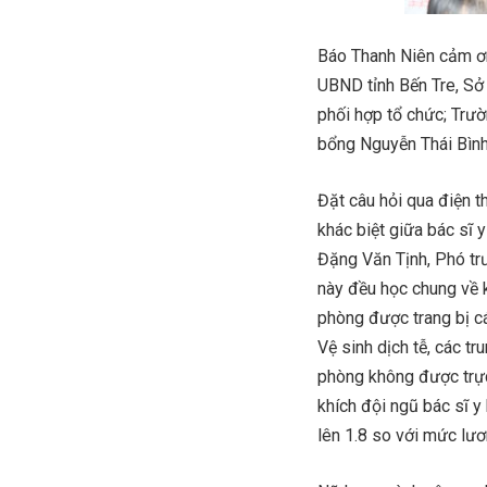
Báo Thanh Niên cảm ơn
UBND tỉnh Bến Tre, Sở
phối hợp tổ chức; Trư
bổng Nguyễn Thái Bình
Đặt câu hỏi qua điện 
khác biệt giữa bác sĩ 
Đặng Văn Tịnh, Phó tr
này đều học chung về k
phòng được trang bị cá
Vệ sinh dịch tễ, các t
phòng không được trực
khích đội ngũ bác sĩ y
lên 1.8 so với mức lươ