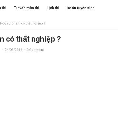
 thi
Tư vấn mùa thi
Lịch thi
Đề án tuyển sinh
Học sư phạm có thất nghiệp ?
 có thất nghiệp ?
n
·
24/03/2014
·
0 Comment