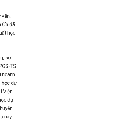
 vấn;
n Ơn đã
uất học
ng, sự
. PGS-TS
i ngành
y học dự
i Viện
 học dự
khuyến
gũ này