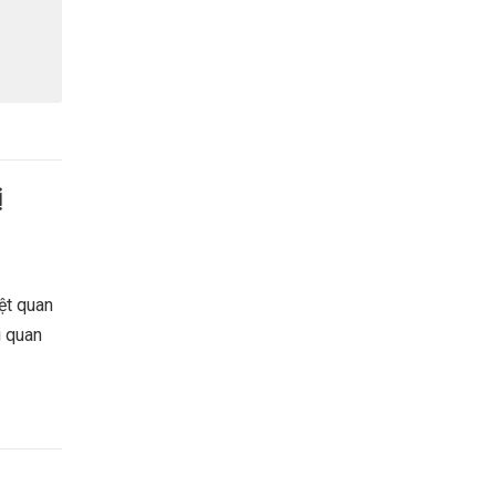
ị
ệt quan
i quan