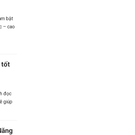
am bật
ọc – cao
 tốt
ch đọc
ẽ giúp
Năng