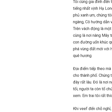
Tôi cùng gia đình đến
tiếng nhất vịnh Hạ Lo
phủ xanh um, chúng tôi
ngàng, Cô hướng dẫn v
Trên vách động là một
cùng là nơi nàng Mây 
con đường uốn khúc qu
phá vùng đất mới với 
quê hương.
Địa điểm tiếp theo mà 
cho thành phố. Chúng 
đây rất lâu. Đó là nơi
tối, người ta còn tổ c
xem. Em trai tôi rất th
Khi veef đến chỗ nghỉ,