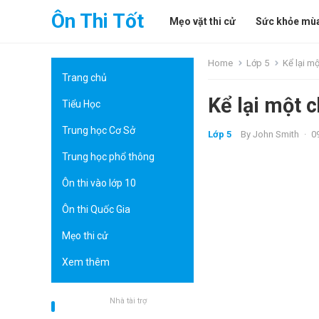
Ôn Thi Tốt
Mẹo vặt thi cử
Sức khỏe mùa
Home
Lớp 5
Kể lại m
Trang chủ
Kể lại một 
Tiểu Học
Trung học Cơ Sở
Lớp 5
By
John Smith
·
0
Trung học phổ thông
Ôn thi vào lớp 10
Ôn thi Quốc Gia
Mẹo thi cử
Xem thêm
Nhà tài trợ