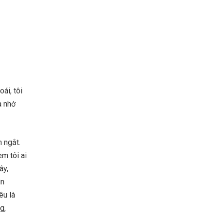
ái, tôi
à nhớ
 ngắt.
em tôi ai
ây,
ìn
êu là
g,