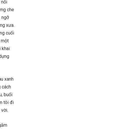
 nổi
ừng che
n ngỡ
ng xưa.
ng cuối
i một
 khai
 dựng
au xanh
g cách
u, buổi
 tôi đi
 vời.
ngắm