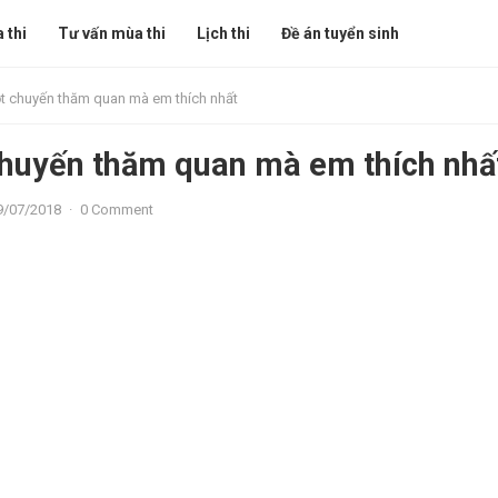
 thi
Tư vấn mùa thi
Lịch thi
Đề án tuyển sinh
ột chuyến thăm quan mà em thích nhất
chuyến thăm quan mà em thích nhấ
9/07/2018
·
0 Comment