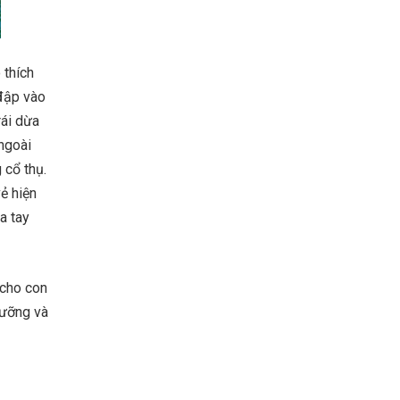
 thích
 đập vào
rái dừa
 ngoài
 cổ thụ.
ẻ hiện
a tay
 cho con
gưỡng và