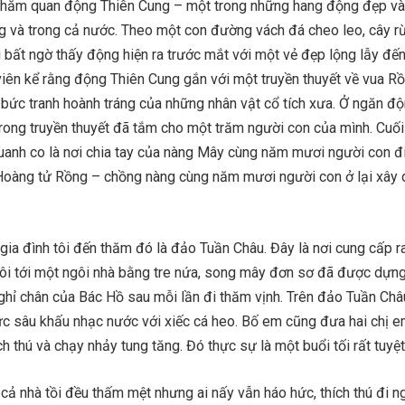
 thăm quan động Thiên Cung – một trong những hang động đẹp và
ng và trong cả nước. Theo một con đường vách đá cheo leo, cây r
 bất ngờ thấy động hiện ra trước mắt với một vẻ đẹp lộng lẫy đế
iên kể rằng động Thiên Cung gắn với một truyền thuyết về vua Rồ
 bức tranh hoành tráng của những nhân vật cổ tích xưa. Ở ngăn độ
trong truyền thuyết đã tắm cho một trăm người con của mình. Cuố
anh co là nơi chia tay của nàng Mây cùng năm mươi người con đi
Hoàng tử Rồng – chồng nàng cùng năm mươi người con ở lại xây
gia đình tôi đến thăm đó là đảo Tuần Châu. Đây là nơi cung cấp r
tôi tới một ngôi nhà bằng tre nứa, song mây đơn sơ đã được dựn
 nghỉ chân của Bác Hồ sau mỗi lần đi thăm vịnh. Trên đảo Tuần Châ
hức sâu khấu nhạc nước với xiếc cá heo. Bố em cũng đưa hai chị em
ích thú và chạy nhảy tung tăng. Đó thực sự là một buổi tối rất tuyệt
 cả nhà tồi đều thấm mệt nhưng ai nấy vẫn háo hức, thích thú đi 