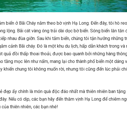
ắm biển ở Bãi Cháy nằm theo bờ vịnh Hạ Long. Đến đây, tôi hò reo
ồng lộng. Bãi cát vàng óng trải dài dọc bờ biển. Sóng biển lăn tăn
tiếp nhau đùa giỡn. Sau khi tắm biển, chúng tôi tận hưởng những t
gắm cảnh Bãi cháy. Đó là một khu du lịch, hấp dẫn khách trong và
ột quả đồi thấp thoai thoải, được bao quanh bởi những hàng thông
ao tầng mọc lên như nấm, mang lại cho thành phố biển một dáng v
y khiến chung tôi không muốn rời, nhưng tôi cũng đến lúc phải chi
Vẻ đẹp ấy chính là món quà độc đáo nhất mà thiên nhiên ban tặng
 đây. Nếu có dịp, các bạn hãy đến thăm vịnh Hạ Long để chiêm n
 của thiên nhiên, các bạn nhé!