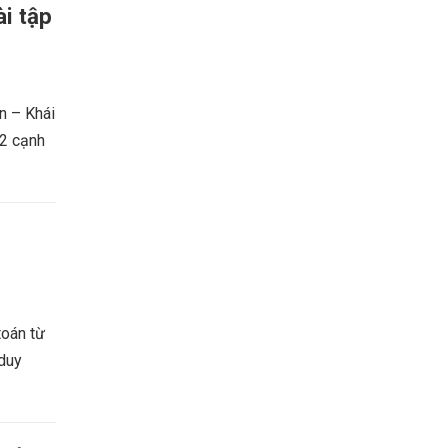
i tập
 – Khái
 2 cạnh
toán từ
 duy