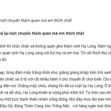
 một chuyến thăm quan mà em thích nhất
kể lại một chuyến thăm quan mà em thích nhất
inh thì chắc chắn sẽ không quên ghé thăm vịnh Hạ Long. Năm ngo
quan vịnh Hạ Long cùng với bố mẹ và em trai. Tôi rất thích thú v
i đó.
ẹp, từng đám mấy trắng nhởn nhơ, giăng giăng khắp trên trời xanh
rên chiếc xe ô tô với rất nhiều hành lí cho chuyến đi chơi biển. Chị 
 đến nơi. Chẳng mấy chốc, chúng tôi đã có mặt tại Hạ Long. Ở đ
nh và dễ chịu. Hạ Long khiến ai cũng phải trầm trồ. Từ trên cao nh
hư một bức tranh thiên nhiên sống động. Nơi đây mọc lên bao nhi
Đầu Gỗ, động Thiên Cùng, hòn Trống Mái… với hàng ngàn loài độn