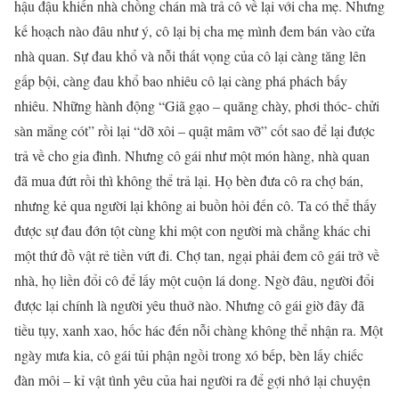
hậu đậu khiến nhà chồng chán mà trả cô về lại với cha mẹ. Nhưng
kế hoạch nào đâu như ý, cô lại bị cha mẹ mình đem bán vào cửa
nhà quan. Sự đau khổ và nỗi thất vọng của cô lại càng tăng lên
gấp bội, càng đau khổ bao nhiêu cô lại càng phá phách bấy
nhiêu. Những hành động “Giã gạo – quăng chày, phơi thóc- chửi
sàn mắng cót” rồi lại “dỡ xôi – quật mâm vỡ” cốt sao để lại được
trả về cho gia đình. Nhưng cô gái như một món hàng, nhà quan
đã mua đứt rồi thì không thể trả lại. Họ bèn đưa cô ra chợ bán,
nhưng kẻ qua người lại không ai buồn hỏi đến cô. Ta có thể thấy
được sự đau đớn tột cùng khi một con người mà chẳng khác chi
một thứ đồ vật rẻ tiền vứt đi. Chợ tan, ngại phải đem cô gái trở về
nhà, họ liền đổi cô để lấy một cuộn lá dong. Ngờ đâu, người đổi
được lại chính là người yêu thuở nào. Nhưng cô gái giờ đây đã
tiều tụy, xanh xao, hốc hác đến nỗi chàng không thể nhận ra. Một
ngày mưa kia, cô gái tủi phận ngồi trong xó bếp, bèn lấy chiếc
đàn môi – kỉ vật tình yêu của hai người ra để gợi nhớ lại chuyện