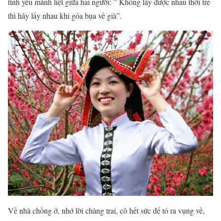
tình yêu mãnh liệt giữa hai người: ” Không lấy được nhau thời trẻ
thì hãy lấy nhau khi góa bụa về già”.
Về nhà chồng ở, nhớ lời chàng trai, cô hết sức để tỏ ra vụng về,