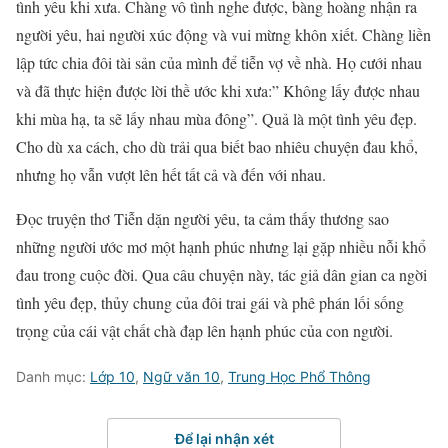
tình yêu khi xưa. Chàng vô tình nghe được, bàng hoàng nhận ra
người yêu, hai người xúc động và vui mừng khôn xiết. Chàng liền
lập tức chia đôi tài sản của mình để tiễn vợ về nhà. Họ cưới nhau
và đã thực hiện được lời thề ước khi xưa:” Không lấy được nhau
khi mùa hạ, ta sẽ lấy nhau mùa đông”. Quả là một tình yêu đẹp.
Cho dù xa cách, cho dù trải qua biết bao nhiêu chuyện đau khổ,
nhưng họ vẫn vượt lên hết tất cả và đến với nhau.
Đọc truyện thơ Tiễn dặn người yêu, ta cảm thấy thương sao
những người ước mơ một hạnh phúc nhưng lại gặp nhiều nỗi khổ
đau trong cuộc đời. Qua câu chuyện này, tác giả dân gian ca ngời
tình yêu đẹp, thủy chung của đôi trai gái và phê phán lối sống
trọng của cái vật chất chà đạp lên hạnh phúc của con người.
Danh mục:
Lớp 10
,
Ngữ văn 10
,
Trung Học Phổ Thông
Để lại nhận xét