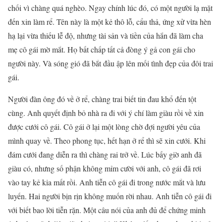
chối vì chàng quá nghèo. Ngay chính lúc đó, có một người lạ mặt
đến xin làm rể. Tên này là một kẻ thô lỗ, cẩu thả, ứng xử vừa hèn
hạ lại vừa thiếu lễ độ, nhưng tài sản và tiền của hắn đã làm cha
mẹ cô gái mờ mắt. Họ bất chấp tất cả đòng ý gả con gái cho
người này. Và sóng gió đã bắt đầu ập lên mối tình đẹp của đôi trai
gái.
Người đàn ông đó về ở rể, chàng trai biết tin đau khổ đến tột
cùng. Anh quyết định bỏ nhà ra đi với ý chí làm giàu rồi về xin
được cưới cô gái. Cô gái ở lại một lòng chờ đợi người yêu của
mình quay về. Theo phong tục, hết hạn ở rể thì sẽ xin cưới. Khi
đám cưới đang diễn ra thì chàng rai trở về. Lúc bấy giờ anh đã
giàu có, nhưng số phận không mỉm cười với anh, cô gái đã rơi
vào tay kẻ kia mất rồi. Anh tiễn cô gái đi trong nước mắt và lưu
luyến. Hai người bịn rịn không muốn rời nhau. Anh tiễn cô gái đi
với biết bao lời tiễn rặn. Một câu nói của anh đủ để chứng minh