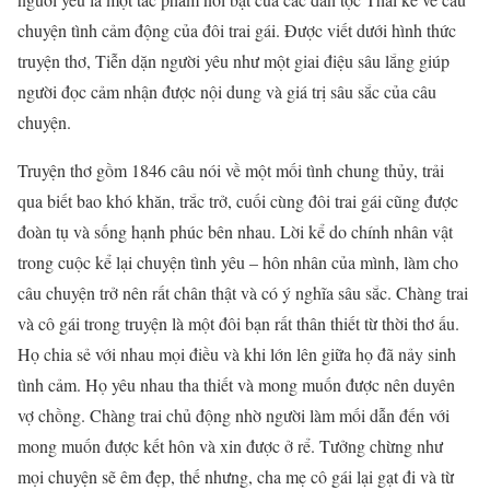
chuyện tình cảm động của đôi trai gái. Được viết dưới hình thức
truyện thơ, Tiễn dặn người yêu như một giai điệu sâu lắng giúp
người đọc cảm nhận được nội dung và giá trị sâu sắc của câu
chuyện.
Truyện thơ gồm 1846 câu nói về một mối tình chung thủy, trải
qua biết bao khó khăn, trắc trở, cuối cùng đôi trai gái cũng được
đoàn tụ và sống hạnh phúc bên nhau. Lời kể do chính nhân vật
trong cuộc kể lại chuyện tình yêu – hôn nhân của mình, làm cho
câu chuyện trở nên rất chân thật và có ý nghĩa sâu sắc. Chàng trai
và cô gái trong truyện là một đôi bạn rất thân thiết từ thời thơ ấu.
Họ chia sẻ với nhau mọi điều và khi lớn lên giữa họ đã nảy sinh
tình cảm. Họ yêu nhau tha thiết và mong muốn được nên duyên
vợ chồng. Chàng trai chủ động nhờ người làm mối dẫn đến với
mong muốn được kết hôn và xin được ở rể. Tưởng chừng như
mọi chuyện sẽ êm đẹp, thế nhưng, cha mẹ cô gái lại gạt đi và từ