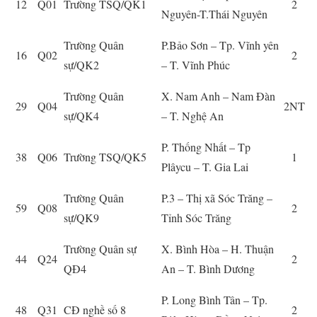
12
Q01
Trường TSQ/QK1
2
Nguyên-T.Thái Nguyên
Trường Quân
P.Bảo Sơn – Tp. Vĩnh yên
16
Q02
2
sự/QK2
– T. Vĩnh Phúc
Trường Quân
X. Nam Anh – Nam Đàn
29
Q04
2NT
sự/QK4
– T. Nghệ An
P. Thống Nhất – Tp
38
Q06
Trường TSQ/QK5
1
Plâycu – T. Gia Lai
Trường Quân
P.3 – Thị xã Sóc Trăng –
59
Q08
2
sự/QK9
Tỉnh Sóc Trăng
Trường Quân sự
X. Bình Hòa – H. Thuận
44
Q24
2
QĐ4
An – T. Bình Dương
P. Long Bình Tân – Tp.
48
Q31
CĐ nghề số 8
2