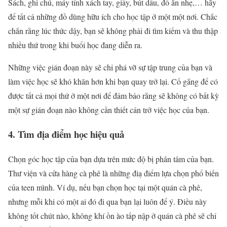
Sách, ghi chú, máy tính xách tay, giấy, bút dấu, đồ ăn nhẹ,… hãy
để tất cả những đồ dùng hữu ích cho học tập ở một một nơi. Chắc
chắn rằng lúc thức dậy, bạn sẽ không phải đi tìm kiếm và thu thập
nhiều thứ trong khi buổi học đang diễn ra.
Những việc gián đoạn này sẽ chỉ phá vỡ sự tập trung của bạn và
làm việc học sẽ khó khăn hơn khi bạn quay trở lại. Cố gắng để có
được tất cả mọi thứ ở một nơi để đảm bảo rằng sẽ không có bất kỳ
một sự gián đoạn nào không cần thiết cản trở việc học của bạn.
4. Tìm địa điểm học hiệu quả
Chọn góc học tập của bạn dựa trên mức độ bị phân tâm của bạn.
Thư viện và cửa hàng cà phê là những điạ điểm lựa chọn phổ biến
của teen mình. Ví dụ, nếu bạn chọn học tại một quán cà phê,
nhưng mỗi khi có một ai đó đi qua bạn lại luôn để ý. Điều này
không tốt chút nào, không khí ồn ào tấp nập ở quán cà phê sẽ chỉ