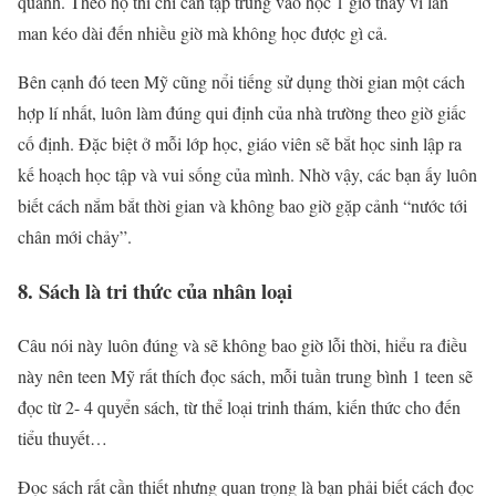
quanh. Theo họ thì chỉ cần tập trung vào học 1 giờ thay vì lan
man kéo dài đến nhiều giờ mà không học được gì cả.
Bên cạnh đó teen Mỹ cũng nổi tiếng sử dụng thời gian một cách
hợp lí nhất, luôn làm đúng qui định của nhà trường theo giờ giấc
cố định. Đặc biệt ở mỗi lớp học, giáo viên sẽ bắt học sinh lập ra
kế hoạch học tập và vui sống của mình. Nhờ vậy, các bạn ấy luôn
biết cách nắm bắt thời gian và không bao giờ gặp cảnh “nước tới
chân mới chảy”.
8. Sách là tri thức của nhân loại
Câu nói này luôn đúng và sẽ không bao giờ lỗi thời, hiểu ra điều
này nên teen Mỹ rất thích đọc sách, mỗi tuần trung bình 1 teen sẽ
đọc từ 2- 4 quyển sách, từ thể loại trinh thám, kiến thức cho đến
tiểu thuyết…
Đọc sách rất cần thiết nhưng quan trọng là bạn phải biết cách đọc