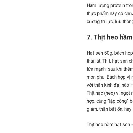
Hàm lượng protein tro
thực phẩm này có chứa 
cường trí lực, lưu thô
7. Thịt heo hầm
Hạt sen 50g, bách hợp 
thái lát. Thịt, hạt se
lửa mạnh, sau khi thê
món phụ. Bách hợp vị n
với thần kinh đại não H
Thịt nạc (heo) vị ngọt 
hợp, cùng “lập công” bổ
giảm, thần bất ổn, hay
Thịt heo hầm hạt sen –