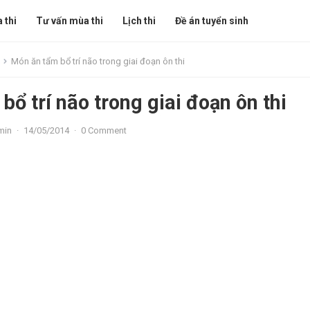
 thi
Tư vấn mùa thi
Lịch thi
Đề án tuyển sinh
Món ăn tẩm bổ trí não trong giai đoạn ôn thi
ổ trí não trong giai đoạn ôn thi
min
·
14/05/2014
·
0 Comment