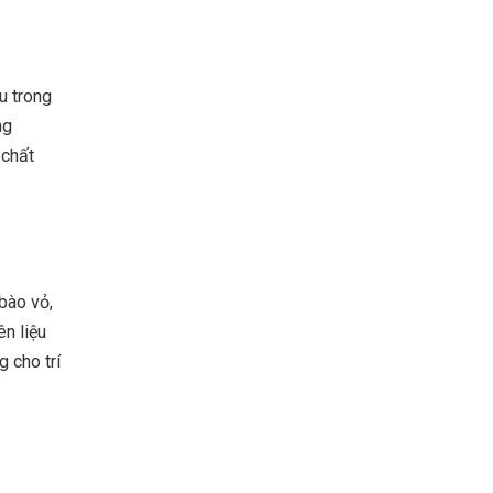
u trong
ng
 chất
bào vỏ,
n liệu
 cho trí