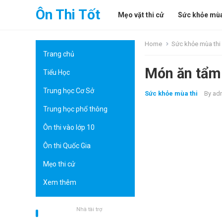
Ôn Thi Tốt
Mẹo vặt thi cử
Sức khỏe mùa
Home
Sức khỏe mùa thi
Trang chủ
Món ăn tẩm b
Tiểu Học
Trung học Cơ Sở
Sức khỏe mùa thi
By
ad
Trung học phổ thông
Ôn thi vào lớp 10
Ôn thi Quốc Gia
Mẹo thi cử
Xem thêm
Nhà tài trợ