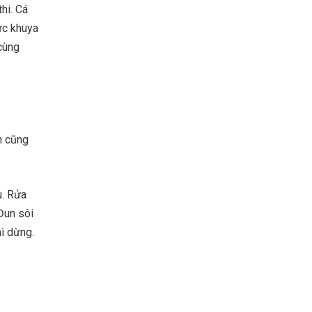
hi. Cá
ức khuya
 cùng
m cũng
u. Rửa
Đun sôi
hì dừng.