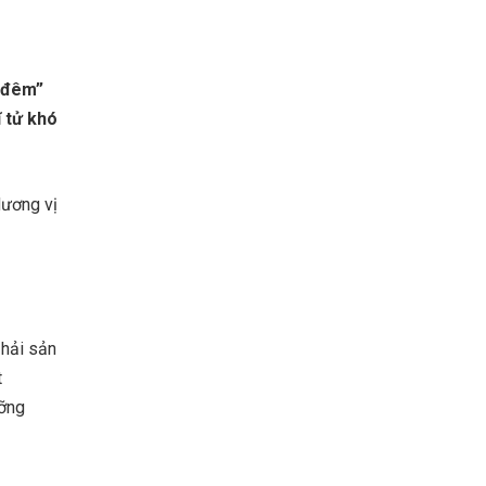
y đêm”
ĩ tử khó
Hương vị
 hải sản
t
ưỡng