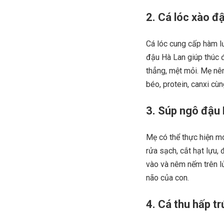
2. Cá lóc xào đ
Cá lóc cung cấp hàm lư
đậu Hà Lan giúp thúc 
thẳng, mệt mỏi. Mẹ nê
béo, protein, canxi cùn
3. Súp ngô đậu
Mẹ có thể thực hiện mó
rửa sạch, cắt hạt lựu,
vào và nêm nếm trên l
não của con.
4. Cá thu hấp t