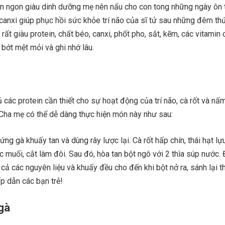
ón ngon giàu dinh dưỡng mẹ nên nấu cho con tong những ngày ôn t
à canxi giúp phục hồi sức khỏe trí não của sĩ tử sau những đêm th
rất giàu protein, chất béo, canxi, phốt pho, sắt, kẽm, các vitamin
 bớt mệt mỏi và ghi nhớ lâu.
 các protein cần thiết cho sự hoạt động của trí não, cà rốt và nấ
.Cha mẹ có thể dễ dàng thực hiện món này như sau:
ứng gà khuấy tan và dùng rây lược lại. Cà rốt hấp chín, thái hạt lự
muối, cắt làm đôi. Sau đó, hòa tan bột ngô với 2 thìa súp nước. 
 cả các nguyên liệu và khuấy đều cho đến khi bột nở ra, sánh lại t
p dẫn các bạn trẻ!
gà