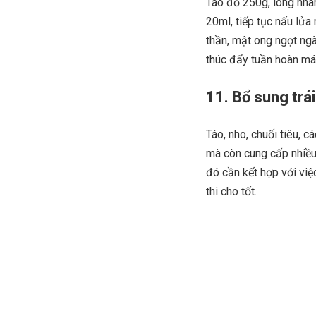
Táo đỏ 250g, long nhã
20ml, tiếp tục nấu lử
thần, mật ong ngọt ngà
thúc đẩy tuần hoàn máu
11. Bổ sung trái
Táo, nho, chuối tiêu, 
mà còn cung cấp nhiều v
đó cần kết hợp với vi
thi cho tốt.