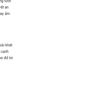
ng tươi
yết an
cay ấm
iải khát
n cạnh
ỏe để ôn