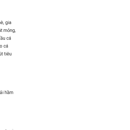
è, gia
lát mỏng,
đầu cá
o cá
t tiêu
hải hầm