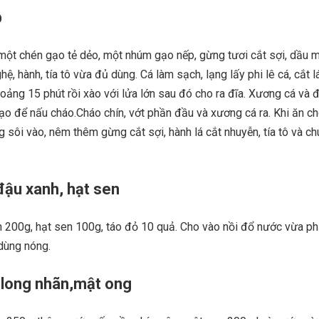
p
một chén gạo tẻ dẻo, một nhúm gạo nếp, gừng tươi cắt sợi, dầu m
nghệ, hành, tía tô vừa đủ dùng. Cá làm sạch, lạng lấy phi lê cá, cắt 
hoảng 15 phút rồi xào với lửa lớn sau đó cho ra đĩa. Xương cá và 
ạo để nấu cháo.Cháo chín, vớt phần đầu và xương cá ra. Khi ăn ch
 sôi vào, nêm thêm gừng cắt sợi, hành lá cắt nhuyễn, tía tô và chú
đậu xanh, hạt sen
h 200g, hạt sen 100g, táo đỏ 10 quả. Cho vào nồi đổ nước vừa p
 dùng nóng.
 long nhãn,mật ong