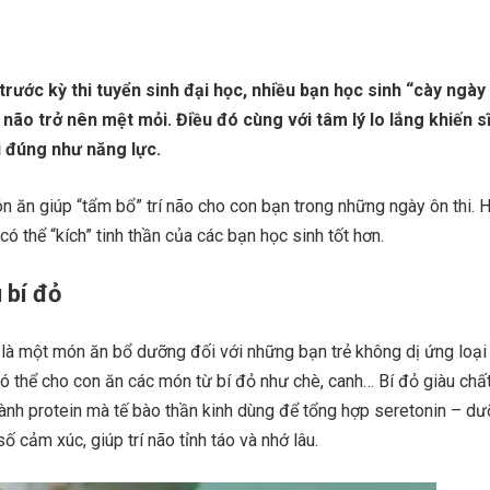
trước kỳ thi tuyển sinh đại học, nhiều bạn học sinh “cày ngà
 não trở nên mệt mỏi. Điều đó cùng với tâm lý lo lắng khiến s
i đúng như năng lực.
 ăn giúp “tẩm bổ” trí não cho con bạn trong những ngày ôn thi. 
ó thể “kích” tinh thần của các bạn học sinh tốt hơn.
 bí đỏ
 là một món ăn bổ dưỡng đối với những bạn trẻ không dị ứng loại
có thể cho con ăn các món từ bí đỏ như chè, canh… Bí đỏ giàu chấ
hành protein mà tế bào thần kinh dùng để tổng hợp seretonin – d
số cảm xúc, giúp trí não tỉnh táo và nhớ lâu.