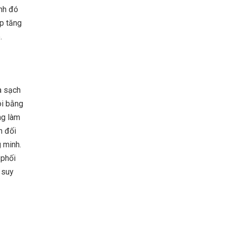
ạnh đó
úp tăng
.
a sạch
ôi bằng
ng làm
n đối
g minh.
 phối
c suy