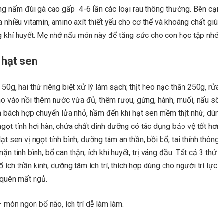
ng nấm đùi gà cao gấp 4-6 lần các loại rau thông thường. Bên c
nhiều vitamin, amino axít thiết yếu cho cơ thể và khoáng chất gi
ng khí huyết. Mẹ nhớ nấu món này để tăng sức cho con học tập nhé
 hạt sen
50g, hai thứ riêng biệt xử lý làm sạch; thịt heo nạc thăn 250g, rử
n cho vào nồi thêm nước vừa đủ, thêm rượu, gừng, hành, muối, nấu s
m bách hợp chuyển lửa nhỏ, hầm đến khi hạt sen mềm thịt nhừ, dù
gọt tính hơi hàn, chứa chất dinh dưỡng có tác dụng bảo vệ tốt hơ
ạt sen vị ngọt tính bình, dưỡng tâm an thần, bồi bổ, tai thính thôn
mặn tính bình, bổ can thận, ích khí huyết, trị váng đầu. Tất cả 3 thứ
 ích thần kinh, dưỡng tâm ích trí, thích hợp dùng cho người trí lự
 quên mất ngủ.
 món ngon bổ não, ích trí dễ làm làm.