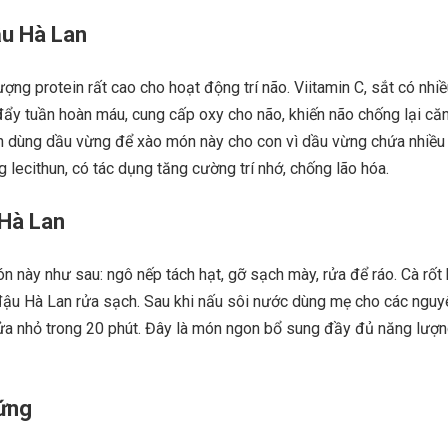
ậu Hà Lan
ợng protein rất cao cho hoạt động trí não. Viitamin C, sắt có nhiề
đẩy tuần hoàn máu, cung cấp oxy cho não, khiến não chống lại că
n dùng dầu vừng để xào món này cho con vì dầu vừng chứa nhiều
g lecithun, có tác dụng tăng cường trí nhớ, chống lão hóa.
 Hà Lan
n này như sau: ngô nếp tách hạt, gỡ sạch mày, rửa để ráo. Cà rốt 
 đậu Hà Lan rửa sạch. Sau khi nấu sôi nước dùng mẹ cho các nguyê
ửa nhỏ trong 20 phút. Đây là món ngon bổ sung đầy đủ năng lượng
rứng