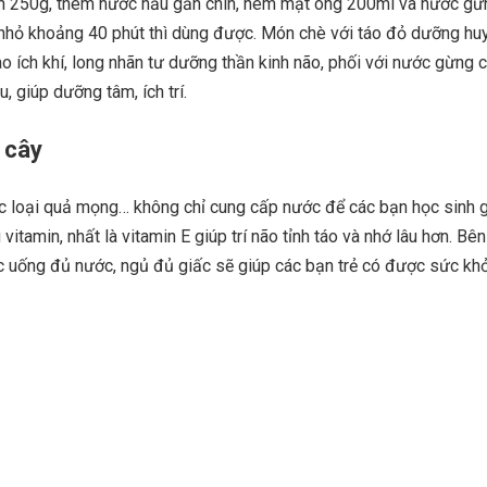
n 250g, thêm nước nấu gần chín, nêm mật ong 200ml và nước gừ
a nhỏ khoảng 40 phút thì dùng được. Món chè với táo đỏ dưỡng hu
o ích khí, long nhãn tư dưỡng thần kinh não, phối với nước gừng 
, giúp dưỡng tâm, ích trí.
 cây
các loại quả mọng… không chỉ cung cấp nước để các bạn học sinh g
itamin, nhất là vitamin E giúp trí não tỉnh táo và nhớ lâu hơn. Bê
ệc uống đủ nước, ngủ đủ giấc sẽ giúp các bạn trẻ có được sức kh