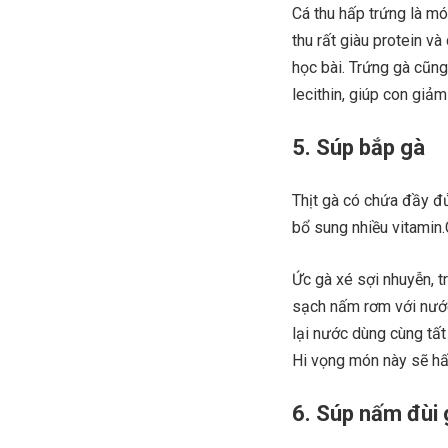
Cá thu hấp trứng là m
thu rất giàu protein v
học bài. Trứng gà cũng 
lecithin, giúp con giảm
5. Súp bắp gà
Thịt gà có chứa đầy đủ
bổ sung nhiều vitamin
Ức gà xé sợi nhuyễn, tr
sạch nấm rơm với nước 
lại nước dùng cùng tất
Hi vọng món này sẽ hấ
6. Súp nấm đùi 