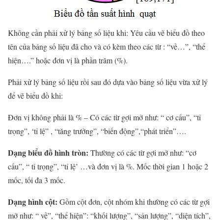
Không cần phải xử lý bảng số liệu khi: Yêu cầu vẽ biểu đồ theo
tên của bảng số liệu đã cho và có kèm theo các từ : “về…”, “thể
hiện….” hoặc đơn vị là phần trăm (%).
Phải xử lý bảng số liệu rồi sau đó dựa vào bảng số liệu vừa xử lý
để vẽ biểu đồ khi:
Đơn vị không phải là % – Có các từ gợi mở như: “ cơ cấu”, “tỉ
trọng”, ‘tỉ lệ” , “tăng trưởng”, “biến động”,“phát triển”….
Dạng biểu đồ hình tròn:
Thường có các từ gợi mở như: “cơ
cấu”, “ tỉ trọng”, “tỉ lệ’ …và đơn vị là %. Mốc thời gian 1 hoặc 2
mốc, tối đa 3 mốc.
Dạng hình cột:
Gồm cột đơn, cột nhóm khi thường có các từ gợi
mở như: “ về”, “thể hiện”: “khối lượng”, “sản lượng”, “diện tích”,