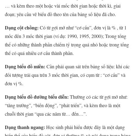
… và kèm theo một hoặc vài mốc thời gian hoặc thời kì, giai
đoạn; yêu cầu vẽ biểu đồ theo tên của bảng số liệu đã cho.
Dạng cột chồng:
Có từ gợi mở như “cơ cấu”, đơn vị là % , từ 1
mốc đến 3 mốc thời gian (ví dụ: 1990, 1995, 2000); Trong tổng
thể có những thành phần chiếm tỷ trọng quá nhỏ hoặc trong tổng
thể có quá nhiều cơ cấu thành phần.
Dạng biểu đồ miền:
Cần phải quan sát trên bảng số liệu: khi các
đối tượng trải qua trên 3 mốc thời gian, có cụm từ : “cơ cấu” và
đơn vị %.
Dạng biểu đồ đường biểu diễn:
Thường có các từ gợi mở như:
“tăng trưởng”, “biến động”, “phát triển”, và kèm theo là một
chuỗi thời gian “qua các năm từ… đến…”.
Dạng thanh ngang:
Học sinh phải hiểu được đây là một dạng
biến thể của biểu đồ cột, đơn vị thường % và nội dung trong bảng