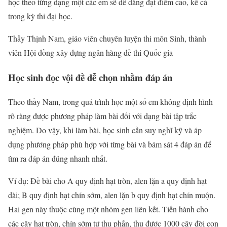
học theo từng dạng một các em sẽ dễ dàng đạt điểm cao, kể cả
trong kỳ thi đại học.
Thầy Thịnh Nam, giáo viên chuyên luyện thi môn Sinh, thành
viên Hội đồng xây dựng ngân hàng đề thi Quốc gia
Học sinh đọc vội đề dễ chọn nhầm đáp án
Theo thầy Nam, trong quá trình học một số em không định hình
rõ ràng được phương pháp làm bài đối với dạng bài tập trắc
nghiệm. Do vậy, khi làm bài, học sinh cần suy nghĩ kỹ và áp
dụng phương pháp phù hợp với từng bài và bám sát 4 đáp án để
tìm ra đáp án đúng nhanh nhất.
Ví dụ: Đề bài cho A quy định hạt tròn, alen lặn a quy định hạt
dài; B quy định hạt chín sớm, alen lặn b quy định hạt chín muộn.
Hai gen này thuộc cùng một nhóm gen liên kết. Tiến hành cho
các cây hạt tròn, chín sớm tự thụ phấn, thu được 1000 cây đời con