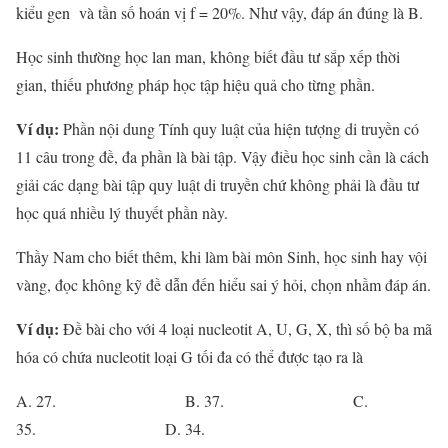
kiểu gen và tần số hoán vị f = 20%. Như vậy, đáp án đúng là B.
Học sinh thường học lan man, không biết đầu tư sắp xếp thời
gian, thiếu phương pháp học tập hiệu quả cho từng phần.
Ví dụ:
Phần nội dung Tính quy luật của hiện tượng di truyền có
11 câu trong đề, đa phần là bài tập. Vậy điều học sinh cần là cách
giải các dạng bài tập quy luật di truyền chứ không phải là đầu tư
học quá nhiều lý thuyết phần này.
Thầy Nam cho biết thêm, khi làm bài môn Sinh, học sinh hay vội
vàng, đọc không kỹ đề dẫn đến hiểu sai ý hỏi, chọn nhầm đáp án.
Ví dụ:
Đề bài cho với 4 loại nucleotit A, U, G, X, thì số bộ ba mã
hóa có chứa nucleotit loại G tối đa có thể được tạo ra là
A. 27. B. 37. C.
35. D. 34.