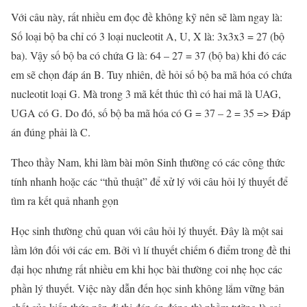
Với câu này, rất nhiều em đọc đề không kỹ nên sẽ làm ngay là:
Số loại bộ ba chỉ có 3 loại nucleotit A, U, X là: 3x3x3 = 27 (bộ
ba). Vậy số bộ ba có chứa G là: 64 – 27 = 37 (bộ ba) khi đó các
em sẽ chọn đáp án B. Tuy nhiên, đề hỏi số bộ ba mã hóa có chứa
nucleotit loại G. Mà trong 3 mã kết thúc thì có hai mã là UAG,
UGA có G. Do đó, số bộ ba mã hóa có G = 37 – 2 = 35 => Đáp
án đúng phải là C.
Theo thầy Nam, khi làm bài môn Sinh thường có các công thức
tính nhanh hoặc các “thủ thuật” để xử lý với câu hỏi lý thuyết để
tìm ra kết quả nhanh gọn
Học sinh thường chủ quan với câu hỏi lý thuyết. Đây là một sai
lầm lớn đối với các em. Bởi vì lí thuyết chiếm 6 điểm trong đề thi
đại học nhưng rất nhiều em khi học bài thường coi nhẹ học các
phần lý thuyết. Việc này dẫn đến học sinh không lắm vững bản