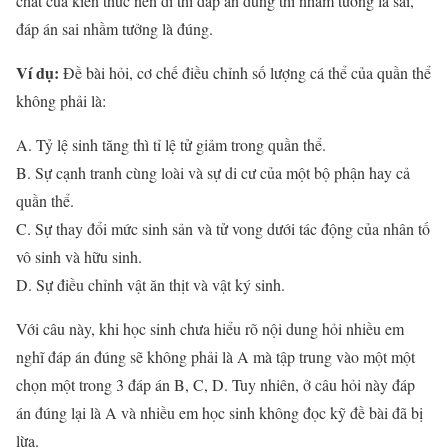
chất của kiến thức nên đi thi đáp án đúng thì nhầm tưởng là sai,
đáp án sai nhầm tưởng là đúng.
Ví dụ:
Đề bài hỏi, cơ chế điều chỉnh số lượng cá thể của quần thể
không phải là:
A. Tỷ lệ sinh tăng thì tỉ lệ tử giảm trong quần thể.
B. Sự cạnh tranh cùng loài và sự di cư của một bộ phận hay cả
quần thể.
C. Sự thay đổi mức sinh sản và tử vong dưới tác động của nhân tố
vô sinh và hữu sinh.
D. Sự điều chỉnh vật ăn thịt và vật ký sinh.
Với câu này, khi học sinh chưa hiểu rõ nội dung hỏi nhiều em
nghĩ đáp án đúng sẽ không phải là A mà tập trung vào một một
chọn một trong 3 đáp án B, C, D. Tuy nhiên, ở câu hỏi này đáp
án đúng lại là A và nhiều em học sinh không đọc kỹ đề bài đã bị
lừa.