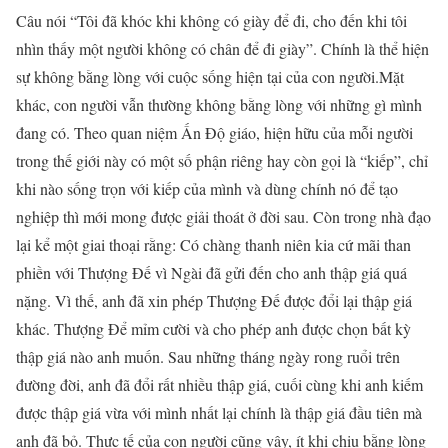
Câu nói “Tôi đã khóc khi không có giày để đi, cho đến khi tôi
nhìn thấy một người không có chân để đi giày”. Chính là thể hiện
sự không bằng lòng với cuộc sống hiện tại của con người.Mặt
khác, con người vẫn thường không bằng lòng với những gì mình
đang có. Theo quan niệm Ấn Độ giáo, hiện hữu của mỗi người
trong thế giới này có một số phận riêng hay còn gọi là “kiếp”, chỉ
khi nào sống trọn với kiếp của mình và dùng chính nó để tạo
nghiệp thì mới mong được giải thoát ở đời sau. Còn trong nhà đạo
lại kể một giai thoại rằng: Có chàng thanh niên kia cứ mãi than
phiền với Thượng Đế vì Ngài đã gửi đến cho anh thập giá quá
nặng. Vì thế, anh đã xin phép Thượng Đế được đổi lại thập giá
khác. Thượng Để mỉm cười và cho phép anh được chọn bất kỳ
thập giá nào anh muốn. Sau những tháng ngày rong ruổi trên
đường đời, anh đã đổi rất nhiều thập giá, cuối cùng khi anh kiếm
được thập giá vừa với mình nhất lại chính là thập giá đầu tiên mà
anh đã bỏ. Thực tế của con người cũng vậy, ít khi chịu bằng lòng