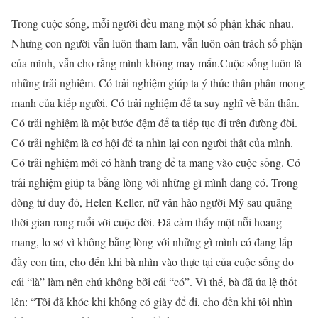
Trong cuộc sống, mỗi người đều mang một số phận khác nhau.
Nhưng con người vẫn luôn tham lam, vẫn luôn oán trách số phận
của mình, vẫn cho rằng mình không may mắn.Cuộc sống luôn là
những trải nghiệm. Có trải nghiệm giúp ta ý thức thân phận mong
manh của kiếp người. Có trải nghiệm để ta suy nghĩ về bản thân.
Có trải nghiệm là một bước đệm để ta tiếp tục đi trên đường đời.
Có trải nghiệm là cơ hội để ta nhìn lại con người thật của mình.
Có trải nghiệm mới có hành trang để ta mang vào cuộc sống. Có
trải nghiệm giúp ta bằng lòng với những gì mình đang có. Trong
dòng tư duy đó, Helen Keller, nữ văn hào người Mỹ sau quãng
thời gian rong ruổi với cuộc đời. Đã cảm thấy một nỗi hoang
mang, lo sợ vì không bằng lòng với những gì mình có đang lấp
đầy con tim, cho đến khi bà nhìn vào thực tại của cuộc sống do
cái “là” làm nên chứ không bởi cái “có”. Vì thế, bà đã ứa lệ thốt
lên: “Tôi đã khóc khi không có giày để đi, cho đến khi tôi nhìn