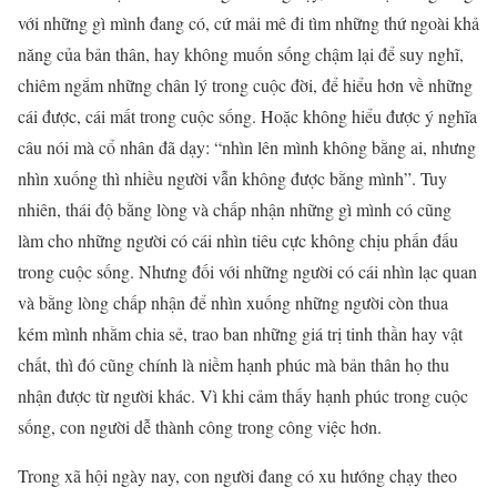
với những gì mình đang có, cứ mải mê đi tìm những thứ ngoài khả
năng của bản thân, hay không muốn sống chậm lại để suy nghĩ,
chiêm ngắm những chân lý trong cuộc đời, để hiểu hơn về những
cái được, cái mất trong cuộc sống. Hoặc không hiểu được ý nghĩa
câu nói mà cổ nhân đã dạy: “nhìn lên mình không bằng ai, nhưng
nhìn xuống thì nhiều người vẫn không được bằng mình”. Tuy
nhiên, thái độ bằng lòng và chấp nhận những gì mình có cũng
làm cho những người có cái nhìn tiêu cực không chịu phấn đấu
trong cuộc sống. Nhưng đối với những người có cái nhìn lạc quan
và bằng lòng chấp nhận để nhìn xuống những người còn thua
kém mình nhằm chia sẻ, trao ban những giá trị tinh thần hay vật
chất, thì đó cũng chính là niềm hạnh phúc mà bản thân họ thu
nhận được từ người khác. Vì khi cảm thấy hạnh phúc trong cuộc
sống, con người dễ thành công trong công việc hơn.
Trong xã hội ngày nay, con người đang có xu hướng chạy theo