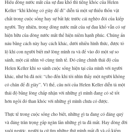
Hiểu dòng nước mắt của sự đau khổ thì tiếng khóc của Helen
Keller “khi không có giày để đi” diễn tả một sự thiếu thốn vật
chất trong cuộc sống hay sự bất lực trước cái nghèo đói của kiếp
người. Tuy nhiên, trong dòng nước mắt của sự đau khổ vẫn có sự
hiện hữu của dòng nước mắt thể hiện niềm hạnh phúc. Chúng ẩn
náu bằng cách này hay cách khác, dưới nhiều hình thức, được tỏ
lộ khi con người biết mở lòng mình ra và để vào đó một sự so
sánh, một cái nhìn vô cùng tinh tế. Đó cũng chính thái độ của
Helen Keller khi so sánh cuộc sống hiện tại của mình với người
khác, như bà đã nói: “cho đến khi tôi nhìn thấy một người không
có chân để đi giày”. Vì thế, câu nói của Helen Keller diễn tả một
thái độ bằng lòng chấp nhận với những gì mình đang có sẽ tốt
hơn ngồi đó than khóc với những gì mình chưa có được.
Thực tế trong cuộc sống cho biết, những gì ta đang có đáng quý
và đáng trân trọng gấp ngàn lần những gì ta đã mất. Hay dòng đời
xuôi ngược, người ta cứ tìm những thứ mình mất đi và cố kiếm