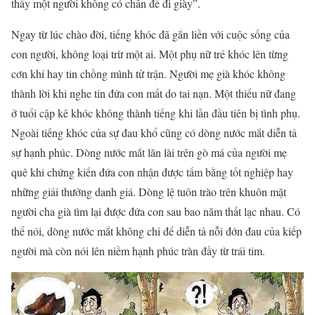
thấy một người không có chân để đi giày”.
Ngay từ lúc chào đời, tiếng khóc đã gắn liền với cuộc sống của
con người, không loại trừ một ai. Một phụ nữ trẻ khóc lên từng
cơn khi hay tin chồng mình tử trận. Người mẹ già khóc không
thành lời khi nghe tin đứa con mất do tai nạn. Một thiếu nữ đang
ở tuổi cập kê khóc không thành tiếng khi lần đầu tiên bị tình phụ.
Ngoài tiếng khóc của sự đau khổ cũng có dòng nước mắt diễn tả
sự hạnh phúc. Dòng nước mắt lăn lài trên gò má của người mẹ
quê khi chứng kiến đứa con nhận được tấm bằng tốt nghiệp hay
những giải thưởng danh giá. Dòng lệ tuôn trào trên khuôn mặt
người cha già tìm lại được đứa con sau bao năm thất lạc nhau. Có
thể nói, dòng nước mắt không chỉ để diễn tả nỗi đớn đau của kiếp
người mà còn nói lên niềm hạnh phúc tràn đầy từ trái tim.