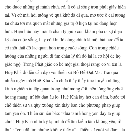
cho được những gì mình chưa có, ít có ai sống trọn phút giây hiện
tại. Vì cứ mãi hồi tưởng về quá khứ đã đi qua, mơ ước ở cái tương
lai chưa tới mà quên mất những giá trị ở hiện tại nó đang hiện
hữu. Hiện hữu này mới là chân lý giúp con khám phá ra sự diệu
kỳ của cuộc sống, hay có khi đó cũng chính là một bài học để ta
có một thái độ lạc quan hơn trong cuộc sống. Còn trong chiều
hướng của những người đi tìm chân lý thì đó lại là cơ hội để họ
giác ngộ. Trong Phật giáo có kể một giai thoại rằng: có vị tên là
Huệ Khả đi đến cầu đạo vời thiền sư Bồ Đề Đạt Má. Trải qua
nhiều ngày mà Huệ Khả vẫn chưa thấy thầy trao truyền những
kinh nghiệm tu tập quan trọng như mong đợi, nên lòng ông chợt
hoang mang, trí bắt đầu âu lo. Huệ Khả lấy hết can đảm, bước tới
chỗ thiền sư và qùy xuống xin thầy ban cho phương pháp giúp
tâm yên ổn. Thiền sư liền bảo: “đưa tâm không yên đây ta giúp
cho”. Huệ Khả nhìn kỹ lại mình để tìm kiếm tâm không yên, rồi
thưa: “con đã tìm nhưng không thấy ạ”. Thiền sư cười và đáp: “ta