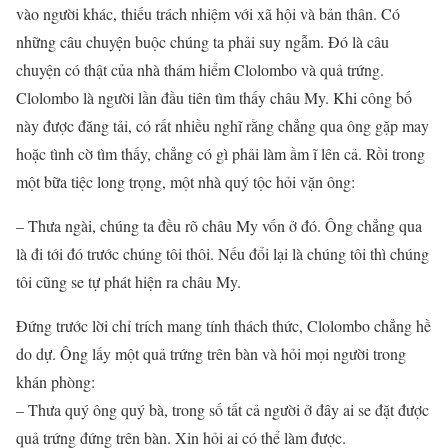
vào người khác, thiếu trách nhiệm với xã hội và bản thân. Có
những câu chuyện buộc chúng ta phải suy ngẫm. Đó là câu
chuyện có thật của nhà thám hiểm Clolombo và quả trứng.
Clolombo là người lần đầu tiên tìm thấy châu My. Khi công bố
này được đăng tải, có rất nhiều nghĩ rằng chẳng qua ông gặp may
hoặc tình cờ tìm thấy, chẳng có gì phải làm ầm ĩ lên cả. Rồi trong
một bữa tiệc long trọng, một nhà quý tộc hỏi vặn ông:
– Thưa ngài, chúng ta đều rõ châu My vốn ở đó. Ông chẳng qua
là đi tới đó trước chúng tôi thôi. Nếu đổi lại là chúng tôi thì chúng
tôi cũng se tự phát hiện ra châu My.
Đứng trước lời chỉ trích mang tính thách thức, Clolombo chẳng hề
do dự. Ông lấy một quả trứng trên bàn và hỏi mọi người trong
khán phòng:
– Thưa quý ông quý bà, trong số tất cả người ở đây ai se đặt được
quả trứng đứng trên bàn. Xin hỏi ai có thể làm được.