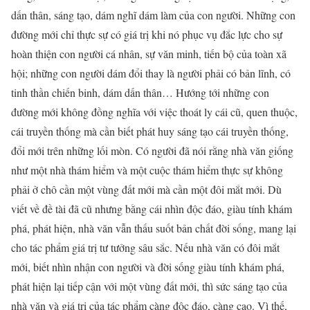
dấn thân, sáng tạo, dám nghĩ dám làm của con người. Những con
đường mới chỉ thực sự có giá trị khi nó phục vụ đắc lực cho sự
hoàn thiện con người cá nhân, sự văn minh, tiến bộ của toàn xã
hội; những con người dám đổi thay là người phải có bản lĩnh, có
tinh thần chiến binh, dám dấn thân… Hướng tới những con
đường mới không đồng nghĩa với việc thoát ly cái cũ, quen thuộc,
cái truyền thống mà cần biết phát huy sáng tạo cái truyền thống,
đổi mới trên những lối mòn. Có người đã nói rằng nhà văn giống
như một nhà thám hiểm và một cuộc thám hiểm thực sự không
phải ở chô cần một vùng đất mới mà cần một đôi mắt mới. Dù
viết về đề tài đã cũ nhưng bằng cái nhìn độc đáo, giàu tính khám
phá, phát hiện, nhà văn vẫn thấu suốt bản chất đời sống, mang lại
cho tác phẩm giá trị tư tưởng sâu sắc. Nếu nhà văn có đôi mắt
mới, biết nhìn nhận con người và đời sống giàu tính khám phá,
phát hiện lại tiếp cận với một vùng đất mới, thì sức sáng tạo của
nhà văn và giá trị của tác phẩm càng độc đáo, càng cao. Vì thế,