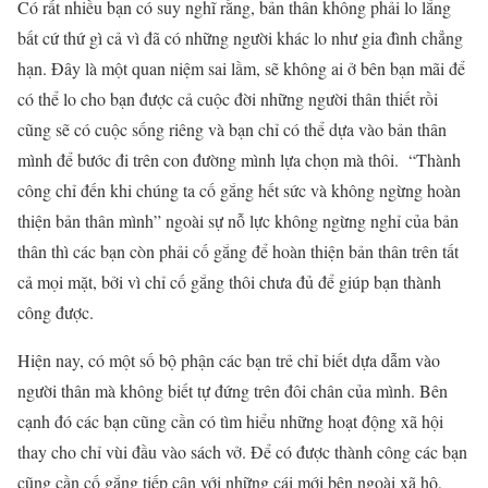
Có rất nhiều bạn có suy nghĩ rằng, bản thân không phải lo lắng
bất cứ thứ gì cả vì đã có những người khác lo như gia đình chẳng
hạn. Đây là một quan niệm sai lầm, sẽ không ai ở bên bạn mãi để
có thể lo cho bạn được cả cuộc đời những người thân thiết rồi
cũng sẽ có cuộc sống riêng và bạn chỉ có thể dựa vào bản thân
mình để bước đi trên con đường mình lựa chọn mà thôi. “Thành
công chỉ đến khi chúng ta cố gắng hết sức và không ngừng hoàn
thiện bản thân mình” ngoài sự nỗ lực không ngừng nghỉ của bản
thân thì các bạn còn phải cố gắng để hoàn thiện bản thân trên tất
cả mọi mặt, bởi vì chỉ cố gắng thôi chưa đủ để giúp bạn thành
công được.
Hiện nay, có một số bộ phận các bạn trẻ chỉ biết dựa dẫm vào
người thân mà không biết tự đứng trên đôi chân của mình. Bên
cạnh đó các bạn cũng cần có tìm hiểu những hoạt động xã hội
thay cho chỉ vùi đầu vào sách vở. Để có được thành công các bạn
cũng cần cố gắng tiếp cận với những cái mới bên ngoài xã hộ,