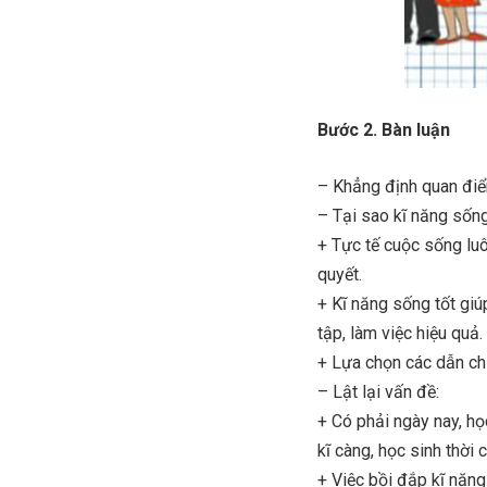
Bước 2. Bàn luận
– Khẳng định quan điể
– Tại sao kĩ năng sống 
+ Tực tế cuộc sống luô
quyết.
+ Kĩ năng sống tốt giúp
tập, làm việc hiệu quả.
+ Lựa chọn các dẫn chứ
– Lật lại vấn đề:
+ Có phải ngày nay, họ
kĩ càng, học sinh thời 
+ Việc bồi đắp kĩ năng