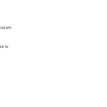
 của em
xạ tư