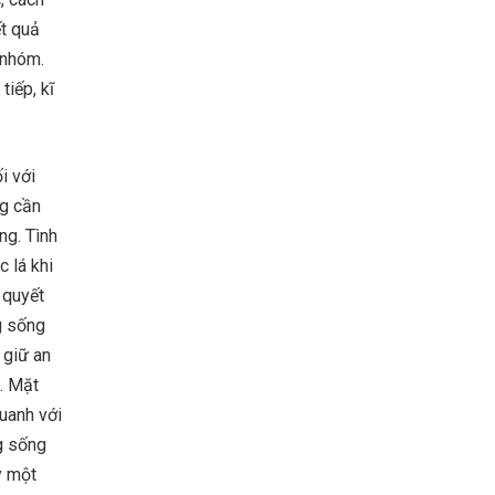
ết quả
 nhóm.
tiếp, kĩ
i với
ng cần
ng. Tình
c lá khi
 quyết
g sống
 giữ an
n. Mặt
uanh với
g sống
y một