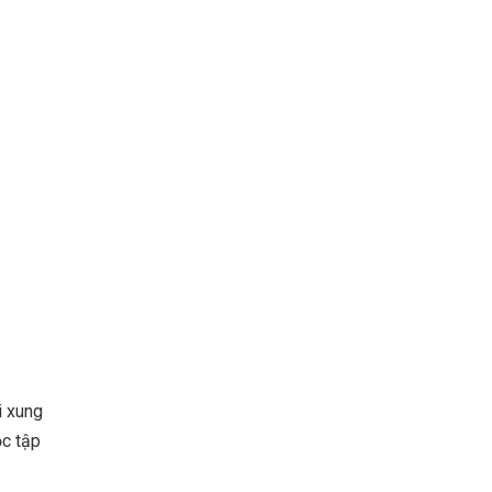
i xung
ọc tập