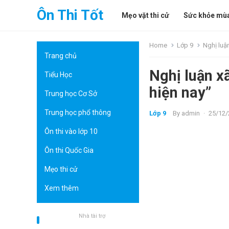
Ôn Thi Tốt
Mẹo vặt thi cử
Sức khỏe mùa
Home
Lớp 9
Nghị luận
Trang chủ
Nghị luận x
Tiểu Học
hiện nay”
Trung học Cơ Sở
Trung học phổ thông
Lớp 9
By
admin
·
25/12/
Ôn thi vào lớp 10
Ôn thi Quốc Gia
Mẹo thi cử
Xem thêm
Nhà tài trợ