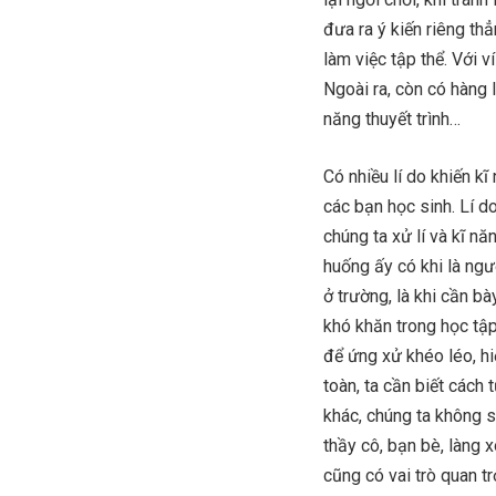
đưa ra ý kiến riêng th
làm việc tập thể. Với v
Ngoài ra, còn có hàng l
năng thuyết trình…
Có nhiều lí do khiến kĩ
các bạn học sinh. Lí d
chúng ta xử lí và kĩ n
huống ấy có khi là ngư
ở trường, là khi cần bà
khó khăn trong học tập
để ứng xử khéo léo, hi
toàn, ta cần biết cách 
khác, chúng ta không 
thầy cô, bạn bè, làng
cũng có vai trò quan t