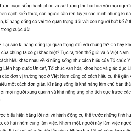
ược cuộc sống hạnh phúc và sự tương tác hài hòa với mọi người
 bên cạnh kiến thức, con người cần rèn luyện cho mình những kĩ n
h, kĩ năng sống có vai trò quan trọng đối với con người bất kể ở t
 trong cuộc đời.
? Tại sao kĩ năng sống lại quan trọng đối với chúng ta? Có hay k
của chúng ta có gì khác biệt? Tực ra, trên thế giới và ở Việt Nam,
ách hiểu khác nhau về kĩ năng sống như cách hiểu của Tổ chức Y 
g Liên hợp quốc Unicef, Tổ chức văn hóa, khoa học và giáo dục L
 các đơn vị trường học ở Việt Nam cũng có cách hiểu cụ thể gắn 
iểu một cách đơn giản, kĩ năng sống là khả năng làm chủ bản thâ
ới mọi người xung quanh và khả năng ứng phó tích cực trước các 
.
c biểu hiện bằng lời nói và hành động cụ thể trước những tình h
tập, có hai nhóm cùng làm việc. Nhóm một, người này làm việc ngư
h luận thì cãi vã và giận dỗi lẫn nhau. Nhóm hai, tất cả cùng làm việ