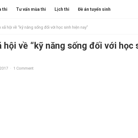
 thi
Tư vấn mùa thi
Lịch thi
Đề án tuyển sinh
 xã hội về “kỹ năng sống đối với học sinh hiện nay”
ã hội về “kỹ năng sống đối với học 
2017
·
1 Comment