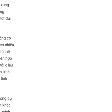
 xung
ăng
hời đại
hông có
 có nhiều
tế thế
iên hợp
với điều
n, khả
tình
uống cụ
ời khác
c, cách