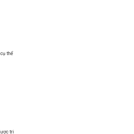
 cụ thể
ược tri