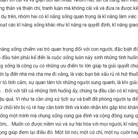
ẳng thắn và thiện chí, tranh luận mà không cãi vã và đưa ra được k
í dụ trên, nhóm hai có kĩ năng sống quan trọng là kĩ năng làm việc
oạt các kĩ năng sống khác như kĩ năng ra quyết định, kĩ năng giao 
 năng sống chiếm vai trò quan trọng đối với con người, đặc biệt đố
o đầu tiên phải kể đến là cuộc sống luôn nảy sinh những tình huố
ăng sống là công cụ có những ưu điểm to lớn giúp ta giải quyết chú
ời lạ đến nhà mà cha mẹ đi vắng, là việc bạn bè xấu rủ rê hút thuố
y tỏ tình cảm, sự quan tâm tới những người xung quanh, là khi giải
… Đối với tất cả những tình huống ấy, chúng ta đều cần có kĩ năn
ệu quả. Ví như ta cần ứng xử lịch sự và biết đề phòng người lạ để
từ chối khi bị rủ rê hay cần bình tĩnh và kiên nhẫn khi gặp khó khă
sống một mình mà chung sống cùng gia đình và cộng đồng xung q
 xóm,… Muốn có được niềm vui và sự hài hòa với mọi người, kĩ năn
rọng giúp đem lại điều đó. Một lời nói, một cử chỉ, một nụ cười ha