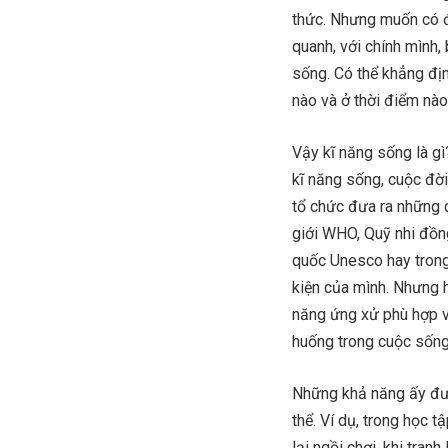
thức. Nhưng muốn có đ
quanh, với chính mình,
sống. Có thể khẳng địn
nào và ở thời điểm nào
Vậy kĩ năng sống là gì
kĩ năng sống, cuộc đời 
tổ chức đưa ra những c
giới WHO, Quỹ nhi đồn
quốc Unesco hay trong
kiện của mình. Nhưng h
năng ứng xử phù hợp v
huống trong cuộc sống
Những khả năng ấy đượ
thể. Ví dụ, trong học 
lại ngồi chơi, khi tran