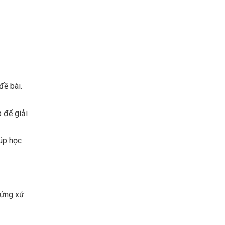
đề bài.
 để giải
iúp học
 ứng xử