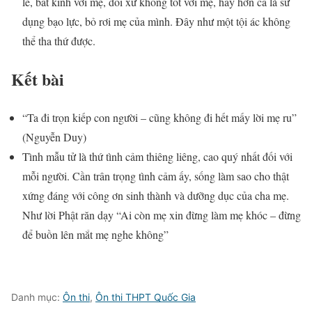
lễ, bất kính với mẹ, đối xử không tốt với mẹ, hay hơn cả là sử
dụng bạo lực, bỏ rơi mẹ của mình. Đây như một tội ác không
thể tha thứ được.
Kết bài
“Ta đi trọn kiếp con người – cũng không đi hết mấy lời mẹ ru”
(Nguyễn Duy)
Tình mẫu tử là thứ tình cảm thiêng liêng, cao quý nhất đối với
mỗi người. Cần trân trọng tình cảm ấy, sống làm sao cho thật
xứng đáng với công ơn sinh thành và dưỡng dục của cha mẹ.
Như lời Phật răn dạy “Ai còn mẹ xin đừng làm mẹ khóc – đừng
để buồn lên mắt mẹ nghe không”
Danh mục:
Ôn thi
,
Ôn thi THPT Quốc Gia