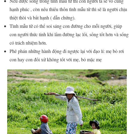
Nếu được sống trong tình mẫu tử thì con người ta sẽ vô cùng
hạnh phúc , còn nếu thiếu thốn tình mẫu tử thì sẽ là người chịu
thiệt thòi và bất hạnh ( dẫn chứng).
Tình mẫu tử có thể soi sáng con đường cho mỗi người, giúp
con người thức tỉnh khi lầm đường lạc lối, sống tốt hơn và sống
có trách nhiệm hơn.
Phê phán những hành động đi ngược lại với đạo lí: mẹ bỏ rơi
con hay con đối xử không tốt với mẹ, bỏ mặc mẹ