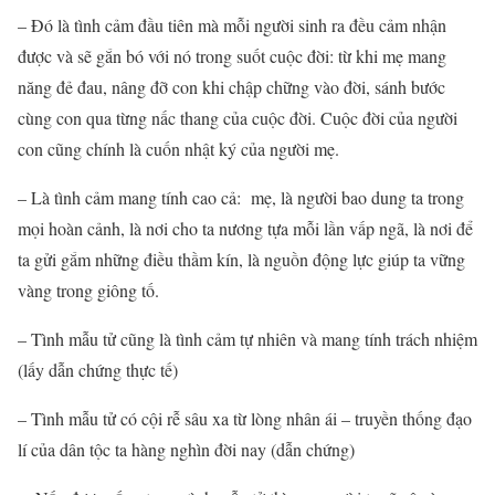
– Đó là tình cảm đầu tiên mà mỗi người sinh ra đều cảm nhận
được và sẽ gắn bó với nó trong suốt cuộc đời: từ khi mẹ mang
năng đẻ đau, nâng đỡ con khi chập chững vào đời, sánh bước
cùng con qua từng nấc thang của cuộc đời. Cuộc đời của người
con cũng chính là cuốn nhật ký của người mẹ.
– Là tình cảm mang tính cao cả: mẹ, là người bao dung ta trong
mọi hoàn cảnh, là nơi cho ta nương tựa mỗi lần vấp ngã, là nơi để
ta gửi gắm những điều thầm kín, là nguồn động lực giúp ta vững
vàng trong giông tố.
– Tình mẫu tử cũng là tình cảm tự nhiên và mang tính trách nhiệm
(lấy dẫn chứng thực tế)
– Tình mẫu tử có cội rễ sâu xa từ lòng nhân ái – truyền thống đạo
lí của dân tộc ta hàng nghìn đời nay (dẫn chứng)