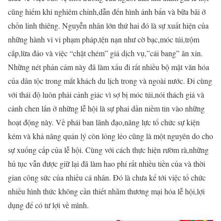
cũng hiếm khi nghiêm chỉnh,dẫn đến hình ảnh bẩn và bữa bãi ở
chốn linh thiêng. Nguyễn nhân lớn thứ hai đó là sự xuất hiện của
những hành vi vi phạm pháp,tện nạn như cờ bạc,móc túi,trộm
cắp,lừa đảo và việc “chặt chém” giá dịch vụ,”cái bang” ăn xin.
Những nét phản cảm này đã làm xấu đi rất nhiều bộ mặt văn hóa
của dân tộc trong mắt khách du lịch trong và ngoài nước. Đi cùng
với thái độ luôn phải cảnh giác vì sợ bị móc túi,nói thách giá và
cảnh chen lấn ở những lễ hội là sự phai dần niềm tin vào những
hoạt động này. Về phái ban lãnh đạo,năng lực tổ chức sự kiện
kém và khả năng quản lý còn lỏng lẻo cũng là một nguyên do cho
sự xuống cấp của lễ hội. Cùng với cách thực hiện rườm rà,những
hủ tục vẫn được giữ lại đã làm hao phí rất nhiều tiền của và thời
gian công sức của nhiều cá nhân. Đó là chưa kể tới việc tổ chức
nhiều hình thức không cần thiết nhằm thương mại hóa lễ hội,lợi
dụng để có tư lợi về mình.