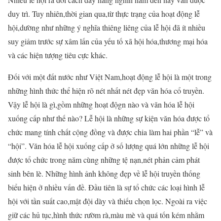
duy trì. Tuy nhiên,thời gian qua,từ thực trạng của hoạt động lễ
hội,dường như những ý nghĩa thiêng liêng của lễ hội đã ít nhiều
suy giảm trước sự xâm lấn của yếu tố xã hội hóa,thương mại hóa
và các hiện tượng tiêu cực khác.
Đối với một đất nước như Việt Nam,hoạt động lễ hội là một trong
những hình thức thể hiện rõ nét nhất nét đẹp văn hóa cổ truyền.
Vậy lễ hội là gì,gồm những hoạt độgn nào và văn hóa lễ hội
xuống cấp như thế nào? Lễ hội là những sự kiện văn hóa được tổ
chức mang tính chất cộng đồng và được chia làm hai phần “lễ” và
“hội”. Văn hóa lễ hội xuống cấp ở số lượng quá lớn những lễ hội
được tổ chức trong năm cùng những tệ nạn,nét phản cảm phát
sinh bên lè. Những hình ảnh không đẹp về lễ hội truyền thống
biểu hiện ở nhiều vấn đề. Đầu tiên là sự tổ chức các loại hình lễ
hội với tần suất cao,mật đội dày và thiếu chọn lọc. Ngoài ra việc
giữ các hủ tục,hình thức rườm rà,màu mè và quá tốn kém nhằm