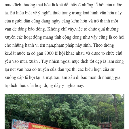
mục đích thương mại hóa là khá dễ thấy ở những lễ hội của nước
ta. Sự hiểu biết về ý nghĩa thực trạng trong loại hình văn hóa này
của người dân cũng đang ngày càng kém hơn và trở thành một
vấn đề đáng báo động. Không chỉ vậy,việc tổ chức quá thường
xuyên các hoạt động mang tính cộng đồng như vậy cũng là cơ hội
cho những hành vi tện nạn,phạm pháp nảy sinh. Theo thống
kê,đất nước ta có gần 8000 lễ hội khác nhau và được tổ chức chủ
yếu vào mùa xuân . Tuy nhiên,ngoài mục đích tốt đẹp là làm sống
lại nét văn hóa cổ truyền của dân tộc thì các biểu hiện của sự
xuống cấp lễ hội lại là mặt trái,làm xấu đi,bào mòn đi những giá
trị đích thực của hoạt động đầy ý nghĩa này.