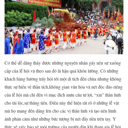
Có thể dễ dàng thấy được những nguyên nhân gây nên sự xuống
cấp của lễ hội và theo sau đó là hậu quả khôn lường. Có những
khách hàng hương trẩy hội tới một di tích đền chùa nhưng không
thực sự hiểu về thần tích,không gian văn hóa và nét độc đáo riêng
của lễ hội mà chỉ đến vì mục đích mưu cầu tư lợi, “xin” thần linh
cho tài lộc,sự thăng tiến. Điều này thể hiện rất rõ ở những lễ vật
mà họ mang đến dâng lên cho các vị thần linh và tạo nên hình
ảnh phản cảm như những bức tượng bị nét đầy tiền trên tay. Y
thức về việc bảo vệ môi trường của người dân khi tham gia lễ hội