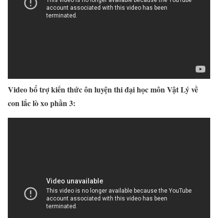
Video bổ trợ kiến thức ôn luyện thi đại học môn Vật Lý về
con lắc lò xo phần 3: